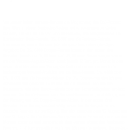
Seit Januar haben Versatel-Kunden die Möglichkeit, das DSL-Produkt
ihrer Wahl in einem Baukasten-System selbst zusammen zu stellen.
Kunden, die sich für die DSL Doppel-Flatrates, wie beispielsweise die
Kombination Basis-Flatrate, DSL 6000 und die Festnetz-Flatrate,
interessieren, macht Versatel jetzt ein ganz besonders günstiges
Angebot: Die DSL 6000 Doppel-Flatrate kostet in den ersten drei
Monaten jeweils nur 17,90 Euro statt 29,90 Euro. Neueinsteiger sparen
mit der Versatel-August-Aktion somit jeweils 12 Euro pro Monat in den
ersten drei Monaten der Vertragslaufzeit und nutzen dennoch die
hochwertigen Versatel-Produkte wie die Basis-Flatrate, DSL 6000 oder
DSL 16000 und die Festnetz-Flatrate. Die DSL Doppel-Flatrates können
außerdem wie gewohnt individuell um die weiteren Module des
Baukastens, wie eine Handy-Flatrate oder ein Sicherheitspaket, ergänzt
werden. Die Handy-Flatrate steht Versatel-Neukunden, unabhängig von
der Nutzung der DSL Doppel-Flatrate-Aktion, in den ersten drei
Monaten ihrer Vertragslaufzeit völlig kostenfrei für Gespräche ins
deutsche Festnetz zur Verfügung. Wer sich zwischen dem 15. August und
dem 31. August für die Versatel-Handy-Flatrate entscheidet, nutzt sie drei
Monate kostenlos und zahlt erst ab dem vierten Monat den Baukasten-
Preis von 7,50 Euro monatlich. Auch hier können die weiteren Baukasten-