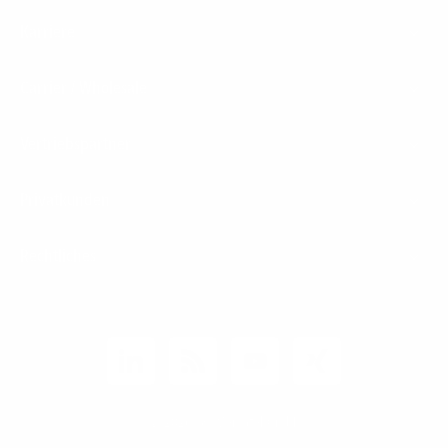
Karriere
Carrier / Wholesale
Vertriebspartner
Privatkunden
Rechtliches
Unternehmen
Kunden-Login
© 2026 1&1 Versatel GmbH