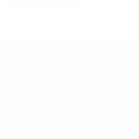
Bild herunterladen (2.89 KB)
Footer
Produkte
Menu
Services
Hilfe & Kontakt
Unternehmen
Presse