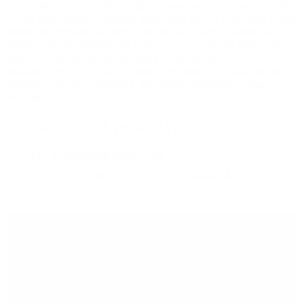
Module individuell zur Wunsch-Flatrate zusammengestellt werden. Wer
sich für beide Aktions-Angebote entscheidet, hat die Möglichkeit in den
ersten drei Monaten der Vertragslaufzeit 58,50 Euro zu sparen. Zur
Nutzung der Versatel-Produkte ist kein Anschluss bei der Deutschen
Telekom nötig. Versatel verfügt über ein eigenes Netz. Die
ausgezeichnete Sprachqualität eines ISDN-Telefonanschlusses ist bei
Versatel außerdem kostenfrei in den Festnetztelefonieprodukten
enthalten.
Kontakt zum 1&1 Versatel Presse-Team
E-Mail:
presse@1und1.net
Telefon (kostenlos):
+49 211 52283218