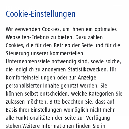
Direkt
zum
Cookie-Einstellungen
Inhalt
Suchbegriff
Wir verwenden Cookies, um Ihnen ein optimales
Webseiten-Erlebnis zu bieten. Dazu zählen
1&1 Versatel
Cookies, die für den Betrieb der Seite und für die
Steuerung unserer kommerziellen
Pressemitteilungen
Unternehmensziele notwendig sind, sowie solche,
die lediglich zu anonymen Statistikzwecken, für
Komforteinstellungen oder zur Anzeige
personalisierter Inhalte genutzt werden. Sie
können selbst entscheiden, welche Kategorien Sie
zulassen möchten. Bitte beachten Sie, dass auf
Basis Ihrer Einstellungen womöglich nicht mehr
alle Funktionalitäten der Seite zur Verfügung
Unternehmen
Presse
Pressemitteilungen
stehen.
Weitere Informationen finden Sie in