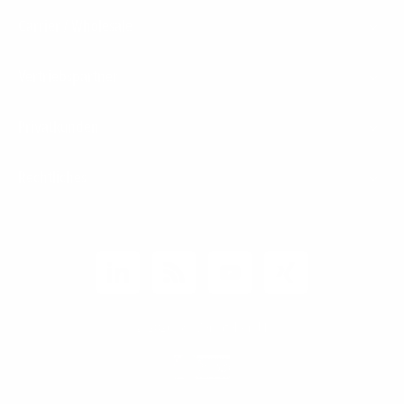
Carrier / Wholesale
Vertriebspartner
Privatkunden
Rechtliches
Unternehmen
Kunden-Login
© 2026 1&1 Versatel GmbH
News-Blog
Business Infoline
0800 8040200