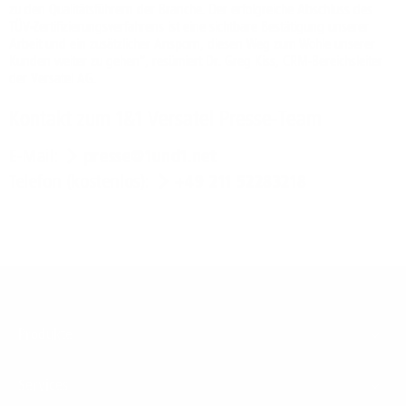
zu den Qualitätsführern der Branche. Der erfolgreiche Abschluss des
TÜV-Zertifizierungsverfahrens ist eine sichtbare Bestätigung unserer
Arbeit und ein zusätzlicher Ansporn, diesen Weg zum Wohle unserer
Kunden weiter zu gehen“, resümiert Dr. Greg Kiss, CRM-Bereichsleiter
der Versatel AG.
Kontakt zum 1&1 Versatel Presse-Team
E-Mail:
presse@1und1.net
Telefon (kostenlos):
+49 211 52283218
Footer
Produkte
Menu
Services