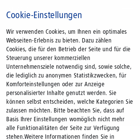
Direkt
zum
Cookie-Einstellungen
Inhalt
Suchbegriff
Wir verwenden Cookies, um Ihnen ein optimales
Webseiten-Erlebnis zu bieten. Dazu zählen
1&1 Versatel
Cookies, die für den Betrieb der Seite und für die
Steuerung unserer kommerziellen
Pressemitteilungen
Unternehmensziele notwendig sind, sowie solche,
die lediglich zu anonymen Statistikzwecken, für
Komforteinstellungen oder zur Anzeige
personalisierter Inhalte genutzt werden. Sie
können selbst entscheiden, welche Kategorien Sie
zulassen möchten. Bitte beachten Sie, dass auf
Basis Ihrer Einstellungen womöglich nicht mehr
alle Funktionalitäten der Seite zur Verfügung
Unternehmen
Presse
Pressemitteilungen
stehen.
Weitere Informationen finden Sie in