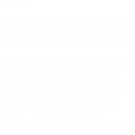
Auf Basis einer repräsentativen Befragung von 650 Versatel-Kunden
bewertete das Prüfinstitut die Leistungen von Versatel in insgesamt
sieben verschiedenen Kategorien mit der Note „gut“. Im Einklang mit
dieser positiven Beurteilung vergab der TÜV das Qualitätssiegel „Service
tested“ an das Düsseldorfer TK-Unternehmen.
Insgesamt beurteilen 82% der befragten Kunden die Serviceleistung
bzw. die Produktqualität des Unternehmens entweder mit „sehr gut“
oder „gut“. Von den insgesamt sieben abgefragten
Beurteilungskategorien, darunter beispielsweise die allgemeinen
Leistungsmerkmale der Produkte, die Tarifoptionen oder die DSL-
Verfügbarkeit, wurde die Fachkompetenz der Versatel-Beratungsteams
beziehungsweise der Kundenbetreuer besonders lobend erwähnt.
Darüber hinaus attestierte der Prüfbericht des TÜV eine deutlich
aufsteigende Tendenz bei der Bearbeitungsgeschwindigkeit von
Anfragen bzw. Kundenaufträgen.
„Das Werben um die Gunst der Breitband-Nutzer wird heute mehr denn
je über den Service entschieden. In den letzten beiden Jahren hat sich
Versatel auf diesen Paradigmenwechsel vorbereitet und zählt inzwischen