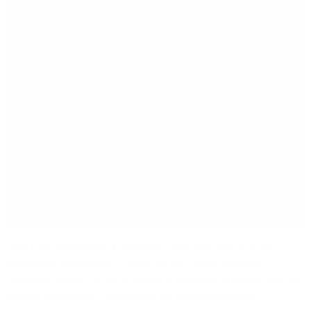
Über 1.500 Unternehmen in Augsburg – und damit über 10 % der
Augsburger Unternehmen – haben nun die Chance auf echtes
Highspeed-Internet. Für sechs Gebiete in Augsburg-Lechhausen gibt 1&1
Versatel interessierten Unternehmen ein Ausbauversprechen.