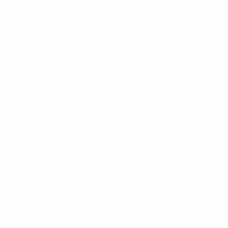
Footer
Produkte
Menu
Services
Hilfe & Kontakt
Unternehmen
Presse
Karriere
Carrier / Wholesale