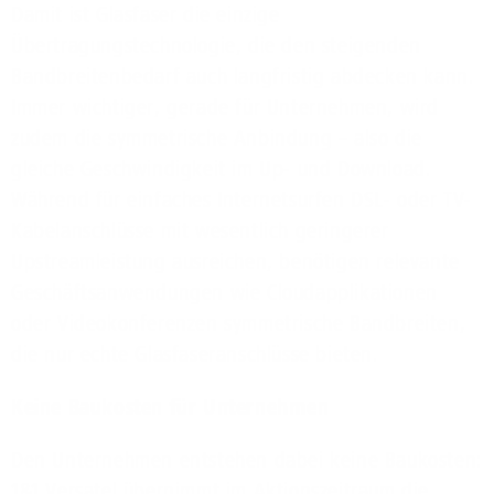
Damit ist Glasfaser die einzige
Übertragungstechnologie, die den steigenden
Bandbreitenbedarf auch langfristig abdecken kann.
Immer wichtiger, gerade für Unternehmen, wird
zudem die symmetrische Anbindung – also die
gleiche Geschwindigkeit im Up- und Download.
Während für einfaches Internetsurfen DSL- oder TV-
Kabelanschlüsse mit wesentlich geringerer
Upstreamleistung ausreichen, benötigen relevante
Geschäftsanwendungen wie Cloudapplikationen
oder Videokonferenzen symmetrische Bandbreiten,
die nur echte Glasfaseranschlüsse bieten.
Keine Baukosten für Unternehmen
Den Unternehmen entstehen dabei keine Baukosten:
1&1 Versatel übernimmt im Aktionszeitraum die