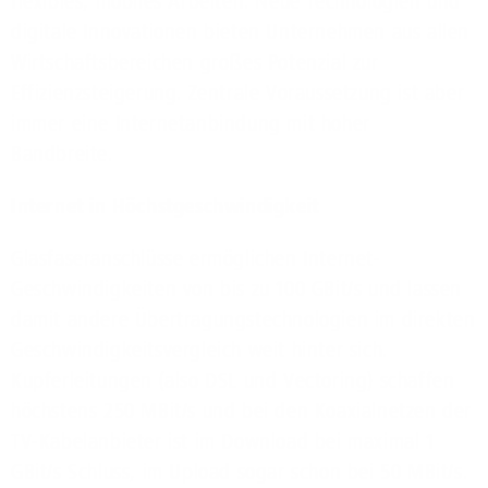
flexibles, mobiles Arbeiten: Neue Technologien und
digitale Innovationen bieten Unternehmen aus allen
Wirtschaftsbereichen großes Potenzial zur
Effizienzsteigerung. Zentrale Voraussetzung ist aber
immer eine Internetanbindung mit hoher
Bandbreite.
Internet in Höchstgeschwindigkeit
Glasfaseranschlüsse ermöglichen Internet-
Geschwindigkeiten von bis zu 100 GBit/s und lassen
damit andere Übertragungstechnologien im direkten
Geschwindigkeitsvergleich weit hinter sich.
Kupferleitungen (also DSL und Vectoring) schaffen
höchstens 250 MBit/s und bei den Koaxialnetzen der
TV-Kabelanbieter ist im Download bei maximal 1
GBit/s Schluss, im Upload sogar schon bei 50 MBit/s.