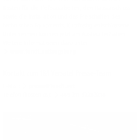
Kosten für die Tiefbauarbeiten, den Hausanschluss
sowie die Installation und das Freischalten des
technischen Equipments. Kurzfristig entschlossene
Unternehmen können jetzt am Ausbau teilhaben.
Weitere Informationen dazu unter
www.1und1.net/augsburg
Kontakt zum 1&1 Versatel Presse-Team
E-Mail:
presse@1und1.net
Telefon (kostenlos):
+49 211 52283218