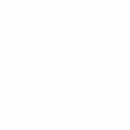
Karriere
Carrier / Wholesale
Vertriebspartner
Privatkunden
Rechtliches
Unternehmen
Kunden-Login
© 2026 1&1 Versatel GmbH