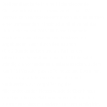
Breitbandlandkarte in eine flächendeckende
Glasfaserinfrastruktur umzuwandeln, baut 1&1
Versatel sein Highspeed-Netz massiv aus: Im Rahmen
einer umfassenden Infrastrukturinitiative hat das
Unternehmen seit 2015 100 Gewerbegebiete
erschlossen und diese an sein Glasfasernetz
angebunden. Auch durch den Bau von
(Groß-)Kundennetzen und als Partner der
öffentlichen Verwaltung erweitert 1&1 Versatel
ständig die vorhandenen Glasfaserstrecken. Zudem
kauft 1&1 Versatel passive Teilnetze und übernimmt
Leerrohrkapazitäten von Gemeinden und
Stadtwerken. Zur Vergrößerung des
flächendeckenden Netzes wurde darüber hinaus
eine Open Access Plattform entwickelt, die den
Zusammenschluss mit anderen Carriern ermöglicht.