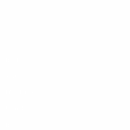
kontinuierlichen Ausbau des Glasfasernetzes für
Deutschland.
Footer
Produkte
Menu
Services
Hilfe & Kontakt
Unternehmen
Presse