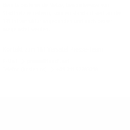
Bereits bestehende Netze, beispielsweise von
Stadtnetzbetreibern, können standardisiert an die
1&1 Infrastruktur angebunden und noch besser
ausgelastet werden.
Kontakt zum 1&1 Versatel Presse-Team
E-Mail:
presse@1und1.net
Telefon (kostenlos):
+49 211 52283218
Über 1&1 Versatel: