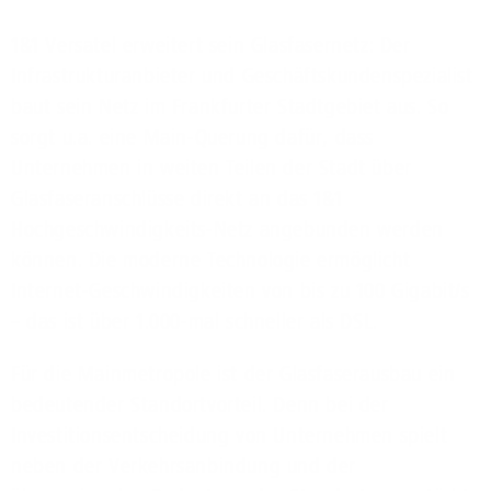
1&1 Versatel erweitert sein Glasfasernetz: Der
Infrastrukturanbieter und Geschäftskundenspezialist
baut sein Netz im Frankfurter Stadtgebiet aus. So
sorgt u.a. eine Main-Querung dafür, dass
Unternehmen in weiten Teilen der Stadt über
Glasfaseranschlüsse direkt an das 1&1
Hochgeschwindigkeits-Netz angebunden werden
können. Die moderne Technologie ermöglicht
Internet-Geschwindigkeiten von bis zu 100 Gigabit/s
– das ist über 1.000-mal schneller als DSL.
Für die Mainmetropole ist der Glasfaserausbau ein
bedeutender Standortvorteil. Denn bei der
Investitionsentscheidung von Unternehmen spielt
neben der Verkehrsanbindung und der