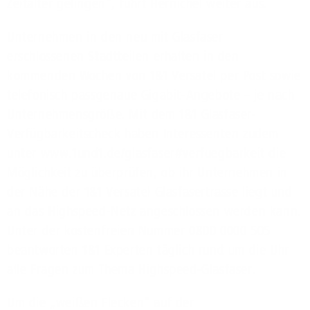
Zeitalter gelingen“, führt Hernichel weiter aus.
Unternehmen in den neu mit Glasfaser
erschlossenen Stadtteilen erhalten in den
kommenden Wochen von 1&1 Versatel per Post sowie
telefonisch passgenaue Gigabit-Angebote – je nach
Unternehmensgröße. Mit dem 1&1 Glasfaser-
Verfügbarkeitscheck haben Interessenten zudem
unter www.1und1.de/glasfaser#verfuegbarkeit die
Möglichkeit zu überprüfen, ob ihr Unternehmen in
der Nähe der 1&1 Versatel Glasfasertrasse liegt und
an das Highspeed-Netz angeschlossen werden kann.
Unter der kostenfreien Nummer 0800 0000 505
beantworten 1&1 Experten täglich rund um die Uhr
alle Fragen zum Thema Highspeed-Glasfaser.
Um die „weißen Flecken“ auf der