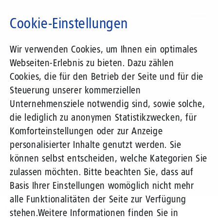
Direkt
zum
Cookie-Einstellungen
Inhalt
Suchbegriff
Wir verwenden Cookies, um Ihnen ein optimales
Webseiten-Erlebnis zu bieten. Dazu zählen
1&1 Versatel
Cookies, die für den Betrieb der Seite und für die
Steuerung unserer kommerziellen
Pressemitteilungen
Unternehmensziele notwendig sind, sowie solche,
die lediglich zu anonymen Statistikzwecken, für
Komforteinstellungen oder zur Anzeige
personalisierter Inhalte genutzt werden. Sie
können selbst entscheiden, welche Kategorien Sie
zulassen möchten. Bitte beachten Sie, dass auf
Basis Ihrer Einstellungen womöglich nicht mehr
alle Funktionalitäten der Seite zur Verfügung
Unternehmen
Presse
Pressemitteilungen
stehen.
Weitere Informationen finden Sie in