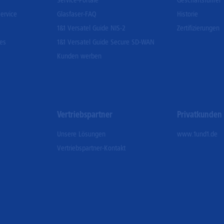
Service-Portale
Geschäftsführer
ervice
Glasfaser-FAQ
Historie
1&1 Versatel Guide NIS-2
Zertifizierungen
ces
1&1 Versatel Guide Secure SD-WAN
Kunden werben
Vertriebspartner
Privatkunden
Unsere Lösungen
www.1und1.de
Vertriebspartner-Kontakt