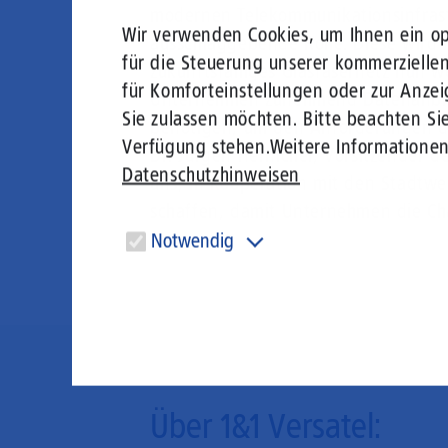
modernen Telekommunikationsinfrast
Wir verwenden Cookies, um Ihnen ein opt
ausschlaggebende Rolle. Diese wird
für die Steuerung unserer kommerzielle
zukunftsfähiges Glasfasernetz nun we
für Komforteinstellungen oder zur Anzei
Unternehmen zunehmend Datenanbin
Sie zulassen möchten. Bitte beachten Sie
benötigen, um den Anforderungen der
Verfügung stehen.
Weitere Informatione
Dr. Jürgen Hernichel, Vorsitzender d
Datenschutzhinweisen
uns, in Kooperation mit den Stadtw
schaffen, damit Unternehmen die Ch
Notwendig
Diese Cookies sind für den Betrieb der Seite unbedingt
notwendig und ermöglichen beispielsweise
sicherheitsrelevante Funktionalitäten.
Über 1&1 Versatel: