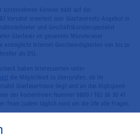
er Unternehmen können bald auf der
1 Versatel erweitert sein Glasfasernetz-Angebot in
trukturanbieter und Geschäftskundenspezialist
ometer Glasfaser im gesamten Münsteraner
e ermöglicht Internet-Geschwindigkeiten von bis zu
hneller als DSL.
scheck haben Interessenten unter
eit
die Möglichkeit zu überprüfen, ob ihr
satel Glasfasertrasse liegt und an das Highspeed-
ter der kostenfreien Nummer 0800 / 102 36 30 41
ser-Team zudem täglich rund um die Uhr alle Fragen
n
on Unternehmen spielt neben der Verkehrsanbindung
s Standortes verstärkt die Verfügbarkeit einer