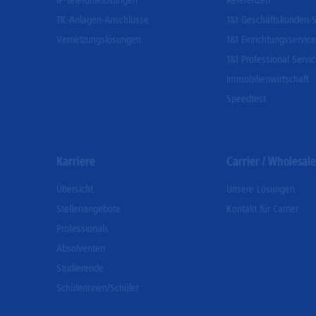
IP-Telefonielösungen
Referenzen
TK-Anlagen-Anschlüsse
1&1 Geschäftskunden-S
Vernetzungslösungen
1&1 Einrichtungsservice
1&1 Professional Servi
Immobilienwirtschaft
Speedtest
Karriere
Carrier / Wholesale
Übersicht
Unsere Lösungen
Stellenangebote
Kontakt für Carrier
Professionals
Absolventen
Studierende
Schülerinnen/Schüler