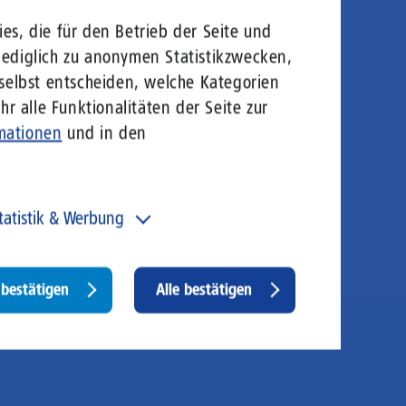
es, die für den Betrieb der Seite und
lediglich zu anonymen Statistikzwecken,
 selbst entscheiden, welche Kategorien
r alle Funktionalitäten der Seite zur
mationen
und in den
tatistik & Werbung
 unser Angebot und unsere Webseite weiter zu
rbessern, erfassen wir anonymisierte Daten für Statistiken
d Analysen. Mithilfe dieser Cookies können wir
Withdraw
bestätigen
Alle bestätigen
ispielsweise die Besucherzahlen und den Effekt
consent
stimmter Seiten unseres Web-Auftritts ermitteln und
sere Inhalte optimieren. Hier kommen z. B. Cookies von
ogle und LinkedIN zum Einsatz.