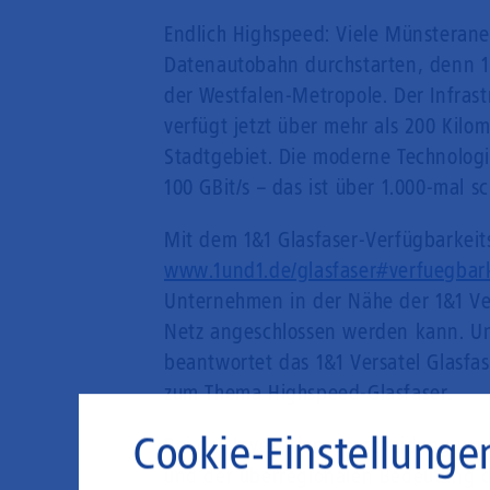
Endlich Highspeed: Viele Münsteran
Datenautobahn durchstarten, denn 1&
der Westfalen-Metropole. Der Infras
verfügt jetzt über mehr als 200 Kil
Stadtgebiet. Die moderne Technologi
100 GBit/s – das ist über 1.000-mal sc
Mit dem 1&1 Glasfaser-Verfügbarkeit
www.1und1.de/glasfaser#verfuegbark
Unternehmen in der Nähe der 1&1 Ver
Netz angeschlossen werden kann. Un
beantwortet das 1&1 Versatel Glasfa
zum Thema Highspeed-Glasfaser.
Cookie-Einstellunge
Bei der Investitionsentscheidung v
und der überregionalen Bedeutung de