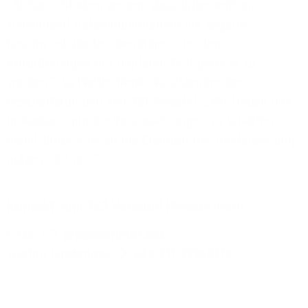
„Aktuelle Studien zeigen, dass Unternehmen
zunehmend Datenanbindungen mit Gigabit-
Geschwindigkeiten benötigen, um den
Anforderungen der digitalen Welt gerecht zu
werden“, so Walter Denk, Vorsitzender der
Geschäftsführung von 1&1 Versatel: „Wir freuen uns,
in Rostock nun die Voraussetzungen zu schaffen,
damit Unternehmen die Chancen der Digitalisierung
nutzen können.“
Kontakt zum 1&1 Versatel Presse-Team
E-Mail:
presse@1und1.net
Telefon (kostenlos):
+49 211 52283218