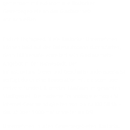
gemeinsam mit e.discom alle Rostocker
Gewerbegebiete an das Glasfasernetz
anzuschließen.
Endlich Highspeed: Viele Rostocker Unternehmen
können bald auf der Datenautobahn durchstarten,
denn 1&1 Versatel erweitert sein Glasfasernetz-
Angebot in der Hansestadt. Der
Infrastrukturanbieter und Geschäftskundenspezialist
verfügt durch eine Kooperation mit e.discom über
mehrere hundert Kilometer Glasfaser im gesamten
Stadtgebiet. Die moderne Technologie ermöglicht
Internet-Geschwindigkeiten von bis zu 100 GBit/s –
das ist über 1.000-mal schneller als DSL.
Unternehmen in allen Gewerbegebieten Rostocks,