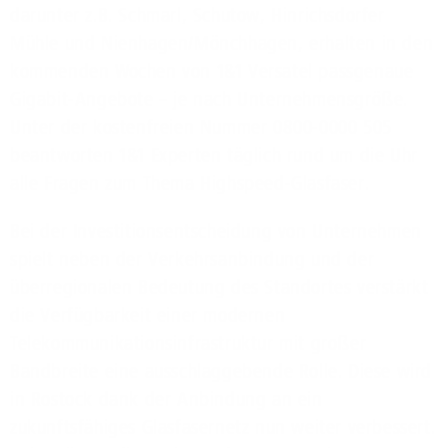
darunter z.B. Schmarl, Schutow, Hinrichsdorfer
Mühle und Nienhagen/Mönchhagen, erhalten in den
kommenden Wochen von 1&1 Versatel passgenaue
Gigabit-Angebote – je nach Unternehmensgröße.
Unter der kostenfreien Nummer 0800-0000 505
beantworten 1&1 Experten täglich rund um die Uhr
alle Fragen zum Thema Highspeed-Glasfaser.
Bei der Investitionsentscheidung von Unternehmen
spielt neben der Verkehrsanbindung und der
überregionalen Bedeutung des Standortes verstärkt
die Verfügbarkeit einer modernen
Telekommunikationsinfrastruktur mit großer
Bandbreite eine ausschlaggebende Rolle. Diese wird
in Rostock dank der Anbindung an ein
zukunftsfähiges Glasfasernetz nun weiter verbessert.