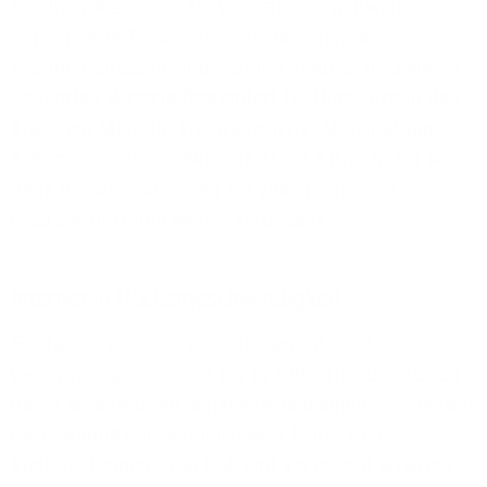
Friedrich-Alexander-Universität und weltweit
renommierte Forschungseinrichtungen, die in
Erlangen ansässig sind, hat die Stadt sich zu einem
begehrten Wirtschaftsstandort für High-Tech in den
Branchen Medizin, Energietechnik, Mobilität und
Automatisierung entwickelt. Diese Attraktivität wird
dank der Anbindung an ein zukunftsfähiges
Glasfasernetz nun weiter verbessert.
Internet in Höchstgeschwindigkeit
Glasfaseranschlüsse ermöglichen Internet-
Geschwindigkeiten von bis zu 100 GBit/s und lassen
damit andere Übertragungstechnologien im direkten
Geschwindigkeitsvergleich weit hinter sich.
Kupferleitungen (also DSL und Vectoring) schaffen