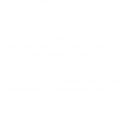
höchstens 250 MBit/s und bei den Koaxialnetzen der
TV-Kabelanbieter ist im Download bei maximal 1
GBit/s Schluss, im Upload sogar schon bei 50 MBit/s.
Damit ist Glasfaser die einzige
Übertragungstechnologie, die den steigenden
Bandbreitenbedarf auch langfristig abdecken kann.
Immer wichtiger, gerade für Unternehmen, wird
zudem die symmetrische Anbindung – also die
gleiche Geschwindigkeit im Up- und Download.
Während für einfaches Internetsurfen DSL- oder TV-
Kabelanschlüsse mit wesentlich geringerer
Upstreamleistung ausreichen, benötigen relevante
Geschäftsanwendungen wie Cloudapplikationen
oder Videokonferenzen symmetrische Bandbreiten,
die nur echte Glasfaseranschlüsse bieten.