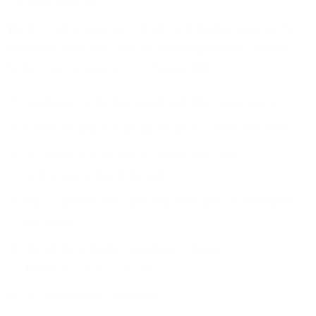
Weitere Informationen, Bild- und Audiomaterial für
ausführlichere Berichte zu den folgenden Themen
finden Sie in unserem
Presse-Kit
:
Glasfaser in Deutschland auf Wachstumskurs
Große Digitalisierungstrends für Unternehmen
So denkt die deutsche Wirtschaft über
leistungsstarkes Internet
Das Glasfasernetz von 1&1 Versatel: bundesweit
verfügbar
Die Unterschiede: Glasfaser – Kabel –
Kupfer/FTTH-FTTC-FTTB
So funktioniert Glasfaser