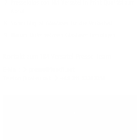
Pressefotos von 1&1 Versatel in Print-Qualität zum
Abruf
So wichtig ist Glasfaser für die Wirtschaft
Warum Unternehmen Glasfaser benötigen
Kontakt zum 1&1 Versatel Presse-Team
E-Mail:
presse@1und1.net
Telefon (kostenlos):
+49 211 52283218