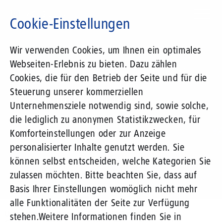
Direkt
zum
Cookie-Einstellungen
Inhalt
Suchbegriff
Wir verwenden Cookies, um Ihnen ein optimales
Webseiten-Erlebnis zu bieten. Dazu zählen
1&1 Versatel
Cookies, die für den Betrieb der Seite und für die
Steuerung unserer kommerziellen
Pressemitteilungen
Unternehmensziele notwendig sind, sowie solche,
die lediglich zu anonymen Statistikzwecken, für
Komforteinstellungen oder zur Anzeige
personalisierter Inhalte genutzt werden. Sie
können selbst entscheiden, welche Kategorien Sie
zulassen möchten. Bitte beachten Sie, dass auf
Basis Ihrer Einstellungen womöglich nicht mehr
alle Funktionalitäten der Seite zur Verfügung
Unternehmen
Presse
Pressemitteilungen
stehen.
Weitere Informationen finden Sie in