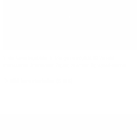
In vier Gewerbegebieten in Erlangen ermöglicht 1&1 Versatel
interessierten Unternehmen Zugang zu echtem Highspeed-Internet.
Bild herunterladen (6 MB)
Über 1&1 Versatel