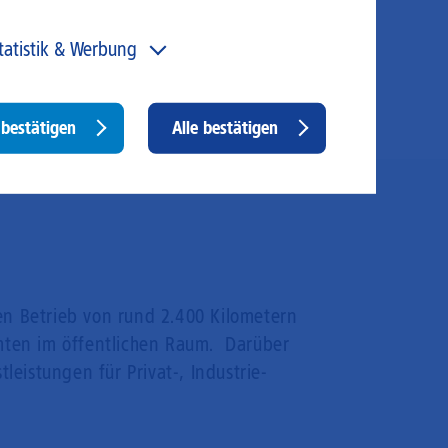
tatistik & Werbung
 unser Angebot und unsere Webseite weiter zu
rbessern, erfassen wir anonymisierte Daten für Statistiken
d Analysen. Mithilfe dieser Cookies können wir
Withdraw
bestätigen
Alle bestätigen
ispielsweise die Besucherzahlen und den Effekt
consent
stimmter Seiten unseres Web-Auftritts ermitteln und
sere Inhalte optimieren. Hier kommen z. B. Cookies von
ogle und LinkedIN zum Einsatz.
en Betrieb von rund 2.400 Kilometern
chten im öffentlichen Raum. Darüber
istungen für Privat-, Industrie-