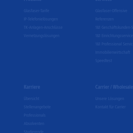
Menu
Glasfaser-Tarife
Glasfaser-Offensive
IP-Telefonielösungen
Referenzen
TK-Anlagen-Anschlüsse
1&1 Geschäftskunden-S
Vernetzungslösungen
1&1 Einrichtungsservice
1&1 Professional Servi
Immobilienwirtschaft
Speedtest
Karriere
Carrier / Wholesale
Übersicht
Unsere Lösungen
Stellenangebote
Kontakt für Carrier
Professionals
Absolventen
Studierende