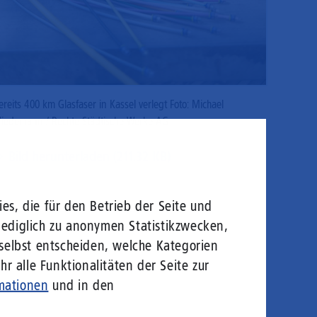
ereits 400 km Glasfaser in Kassel verlegt Foto: Michael
iedemann / Rechte Städtische Werke AG
Bild herunterladen (211.32 KB)
es, die für den Betrieb der Seite und
lediglich zu anonymen Statistikzwecken,
 selbst entscheiden, welche Kategorien
r alle Funktionalitäten der Seite zur
mationen
und in den