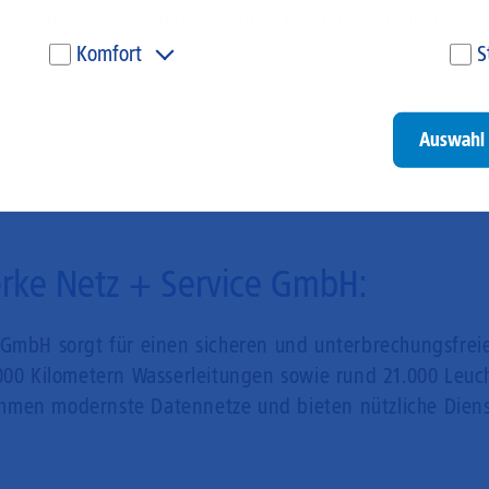
 die Chancen der Digitalisierung bestmöglich nutzen
Komfort
S
Diese Cookies werden genutzt, um Ihnen personalisierte
Um
Inhalte, passend zu Ihren Interessen anzuzeigen. Somit
ve
können wir Ihnen Angebote präsentieren, die für Sie
un
Auswahl 
besonders relevant sind. Diese Cookies sind z. B. notwendig,
be
um unsere Videos, die wir von Youtube einbinden,
be
wiedergeben zu können.
un
Go
erke Netz + Service GmbH:
 GmbH sorgt für einen sicheren und unterbrechungsfrei
.000 Kilometern Wasserleitungen sowie rund 21.000 Leu
men modernste Datennetze und bieten nützliche Dienstle