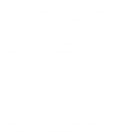
Zurzeit erhalten Unternehmen im Aktionsgebiet von
1&1 Versatel passgenaue Gigabit-Angebote – je nach
Unternehmensgröße. Informationen finden
Interessenten, die von der 1&1 Versatel Initiative
profitieren möchten, zudem unter
www.1und1.net/esslingen
oder unter der
kostenfreien Nummer 0800-80 40 200. Hier
beantworten 1&1 Experten täglich rund um die Uhr
alle Fragen zum Thema Highspeed-Glasfaser.
Bei der Investitionsentscheidung von Unternehmen
spielt neben der Verkehrsanbindung und der
überregionalen Bedeutung des Standortes verstärkt
die Verfügbarkeit einer modernen
Telekommunikations-Infrastruktur mit großer
Bandbreite eine ausschlaggebende Rolle. Diese wird