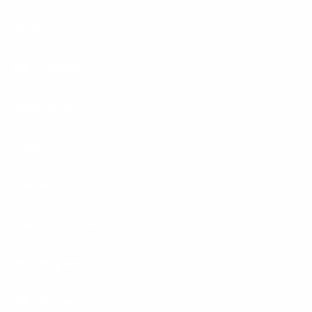
Services
Hilfe & Kontakt
Unternehmen
Presse
Karriere
Carrier / Wholesale
Vertriebspartner
Privatkunden