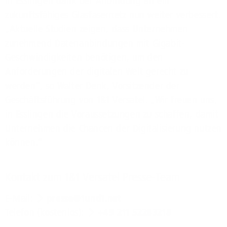
in Esslingen dank der Anbindung an ein
zukunftsfähiges Glasfasernetz nun weiter verbessert.
„Aktuelle Studien zeigen, dass Unternehmen
zunehmend Datenanbindungen mit Gigabit-
Geschwindigkeiten benötigen, um den
Anforderungen der digitalen Welt gerecht zu
werden“, so Walter Denk, Vorsitzender der
Geschäftsführung von 1&1 Versatel. „Wir freuen uns,
in Esslingen die Voraussetzungen zu schaffen, damit
Unternehmen die Chancen der Digitalisierung nutzen
können.“
Kontakt zum 1&1 Versatel Presse-Team
E-Mail:
presse@1und1.net
Telefon (kostenlos):
+49 211 52283218