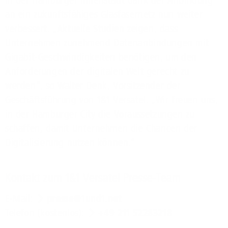
in der Hamburger Innenstadt dank der Anbindung
an ein zukunftsfähiges Glasfasernetz nun weiter
verbessert. „Aktuelle Studien zeigen, dass
Unternehmen zunehmend Datenanbindungen mit
Gigabit-Geschwindigkeiten benötigen, um den
Anforderungen der digitalen Welt gerecht zu
werden“, so Walter Denk, Vorsitzender der
Geschäftsführung von 1&1 Versatel. „Wir freuen uns,
in der Hamburger City die Voraussetzungen zu
schaffen, damit Unternehmen die Chancen der
Digitalisierung nutzen können.“
Kontakt zum 1&1 Versatel Presse-Team
E-Mail:
presse@1und1.net
Telefon (kostenlos):
+49 211 52283218