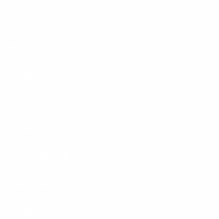
Services
Hilfe & Kontakt
Unternehmen
Presse
Karriere
Carrier / Wholesale
Vertriebspartner
Privatkunden