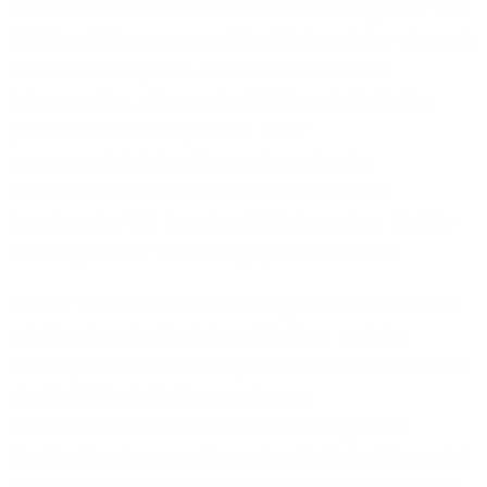
Zurzeit erhalten Unternehmen im Aktionsgebiet von
1&1 Versatel passgenaue Gigabit-Angebote – je nach
Unternehmensgröße. Informationen finden
Interessenten, die von der 1&1 Versatel Initiative
profitieren möchten, zudem unter
www.versatel.de/hamburg
oder unter der
kostenfreien Nummer
0800-80 40 200
. Hier
beantworten 1&1 Experten täglich rund um die Uhr
alle Fragen zum Thema Highspeed-Glasfaser.
Bei der Investitionsentscheidung von Unternehmen
spielt neben der Verkehrsanbindung und der
überregionalen Bedeutung des Standortes verstärkt
die Verfügbarkeit einer modernen
Telekommunikations-Infrastruktur mit großer
Bandbreite eine ausschlaggebende Rolle. Diese wird