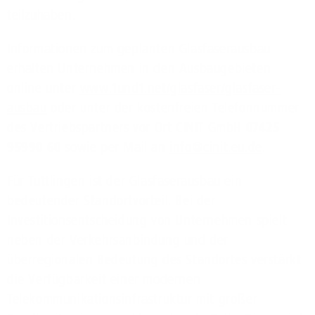
teilzuhaben.
Informationen zum geplanten Glasfaserausbau
erhalten Unternehmen in den Ausbaugebieten
online unter
www.1und1.net/glasfaser/glasfaser-
ausbau
oder unter der kostenfreien Telefonnummer
des Vertriebspartners vor Ort CINIT GmbH
07425
95990 60
sowie per Mail an
info@cinit.eu.de
.
Für Tuttlingen ist der Glasfaserausbau ein
bedeutender Standortvorteil. Bei der
Investitionsentscheidung von Unternehmen spielt
neben der Verkehrsanbindung und der
überregionalen Bedeutung des Standortes verstärkt
die Verfügbarkeit einer modernen
Telekommunikationsinfrastruktur mit großer