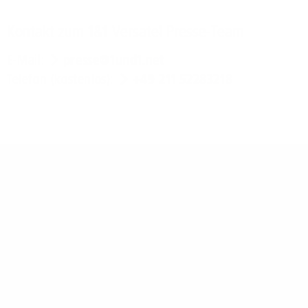
Kontakt zum 1&1 Versatel Presse-Team
E-Mail:
presse@1und1.net
Telefon (kostenlos):
+49 211 52283218
Über 1&1 Versatel:
1&1 Versatel ist als Telekommunikations-Spezialist für
Firmenkunden einer der führenden Anbieter von
Daten-, Internet- und Sprachdiensten in
Deutschland. Das Unternehmen ist Teil der 1&1
Firmengruppe und eine 100-prozentige