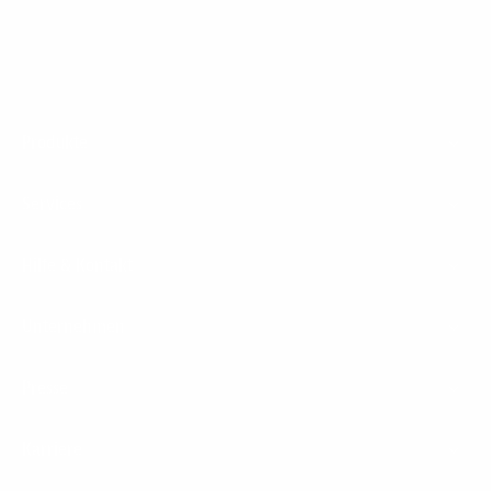
Footer
Produkte
Menu
Services
Hilfe & Kontakt
Unternehmen
Presse
Karriere