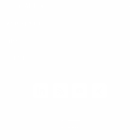
Carrier / Wholesale
Vertriebspartner
Privatkunden
Rechtliches
Unternehmen
Kunden-Login
© 2026 1&1 Versatel GmbH
News-Blog
Business Infoline
0800 8040200