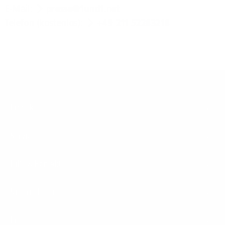
E-Mail:
presse@1und1.net
Telefon (kostenlos):
+49 211 52283218
Footer
Produkte
Menu
Services
Hilfe & Kontakt
Unternehmen
Presse