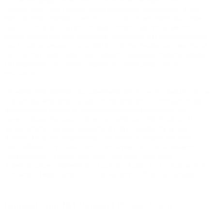
Warteschleifen oder sonstige Zeitverzögerungen selbstständig in die
Wege zu leiten. Hierdurch verspricht sich das Unternehmen auch eine
deutliche Entlastung seiner sonstigen Kommunikationskanäle und
daraus resultierend eine effizientere Bearbeitung von Kundenanfragen
und Entstörprozessen. Und schließlich möchte Versatel das neue Portal
auch verstärkt dazu nutzen, den Nutzern individuelle Produktangebote
zu unterbreiten, um dadurch zusätzliche Umsatzpotenziale zu
erschließen.
„In einem Marktumfeld, das zunehmend auf die Service-Bedürfnisse der
Kunden reagieren muss, ist ein strukturierter und funktionaler Online-
Kundenservice speziell für Telekommunikationsunternehmen ein
unverzichtbarer Bestandteil einer ganzheitlichen CRM-Strategie. Mit e-
Service schaffen wir eine klassische Win-Win-Situation für unsere
Kunden und unser Unternehmen: Die Nutzer profitieren von einer
unmittelbaren Schnittstelle zum Unternehmen und von schnelleren
Reaktionszeiten. Versatel kann durch das neue Portal seine
Arbeitsprozesse optimieren und kurzfristig Kosten in signifikanter Höhe
einsparen“, betont Greg Kiss, Chief Marketing Officer der Versatel AG.
Kontakt zum 1&1 Versatel Presse-Team