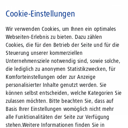
Direkt
zum
Cookie-Einstellungen
Inhalt
Suchbegriff
Wir verwenden Cookies, um Ihnen ein optimales
Webseiten-Erlebnis zu bieten. Dazu zählen
1&1 Versatel
Cookies, die für den Betrieb der Seite und für die
Steuerung unserer kommerziellen
Pressemitteilungen
Unternehmensziele notwendig sind, sowie solche,
die lediglich zu anonymen Statistikzwecken, für
Komforteinstellungen oder zur Anzeige
personalisierter Inhalte genutzt werden. Sie
können selbst entscheiden, welche Kategorien Sie
zulassen möchten. Bitte beachten Sie, dass auf
Basis Ihrer Einstellungen womöglich nicht mehr
alle Funktionalitäten der Seite zur Verfügung
Unternehmen
Presse
Pressemitteilungen
stehen.
Weitere Informationen finden Sie in