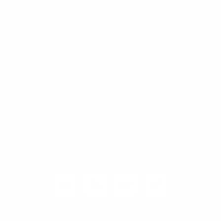
Karriere
Carrier / Wholesale
Vertriebspartner
Privatkunden
Rechtliches
Unternehmen
Kunden-Login
© 2026 1&1 Versatel GmbH