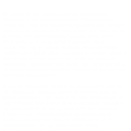
Mit e-Service können Kunden erstmals über neu geschaffene
Schnittstellen zu den unternehmenseigenen CRM-Systemen ohne
Umweg über E-Mails unter anderem Vertragsdaten ändern, Störungen
melden und den entsprechenden Status erfahren oder Produktwechsel
in Auftrag geben. In den kommenden Monaten werden weitere
Möglichkeiten der so genannten Self Administration in das
Kundenportal integriert. Darüber hinaus wird Versatel den Nutzern
mittelfristig einen mobilen Zugang zu e-Service zur Verfügung stellen, so
dass die neue Serviceplattform auch von mobilen Endgeräten wie
beispielsweise Smartphones erreicht werden kann. Die Anregungen zu
den Neuerungen stammen zum Teil aus dem VersaLab, dem Ideenportal
von Versatel (www.versalab.de)
Im Zuge der zunehmenden Sättigung des Breitbandmarktes rückt bei
den Anbietern von Telekommunikationsdiensten die Sicherung der
eigenen Kundenbasis in den strategischen Fokus. Versatel reagiert auf
diese Entwicklung unter anderem mit einer nachhaltigen Verbesserung
der Servicequalität für alle Kundensegmente. Mit dem verbesserten
Informations- und Administrationsgebot setzt Versatel seine so
genannte „Empowerment-Strategie“ im CRM-Bereich um: Die Kunden
sollen zunehmend in die Lage versetzt werden, wichtige
Vertragsangelegenheiten bzw. aktuelle Veränderungen ohne