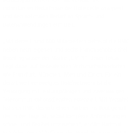
individuellen Bedürfnisse der Hotelkette analysiert
und den optimalen Bedarf an Sprach- und
Datenanwendungen ermittelt.
„Mit derzeit rund 600 Mitarbeitern betreibt die HMG
neben neun eigenen und sechs Franchisehotels drei
Boardinghäuser der Marke „LiV’iN“. Unser Fokus
liegt dabei auf bedeutenden Wirtschaftsstandorten
wie Frankfurt, München, Wien und Zürich. Für ein
derart weit verzweigtes Hotelnetzwerk ist die
Versorgung mit leistungsfähigen und zuverlässigen
Telekommunikationsdiensten essenziell. Mit Versatel
hat sich HMG deshalb einen Partner ins Boot geholt,
der in der Lage ist, selbst komplexe Anforderungen
schnell und flexibel umzusetzen“, erklärt Hartmut
Schröder, Geschäftsführer der Hotel Management &