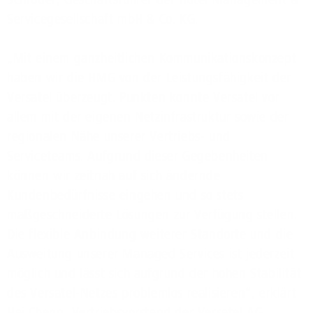
Servicegesellschaft mbH & Co. KG.
„Mit einem ganzheitlichen Kommunikationskonzept
haben wir die HMG von der Leistungsfähigkeit der
Versatel überzeugt. Punkten konnte Versatel vor
allem mit der eigenen Netzinfrastruktur sowie der
regionalen Nähe unserer Vertriebs- und
Serviceteams. Aufgrund dieser Gegebenheiten
können wir zeitnah auf sich ändernde
Kundenbedürfnisse eingehen und so stets
maßgeschneiderte Lösungen zur Verfügung stellen.
Die flexible Anbindung weiterer Standorte und die
Ausweitung unserer Managed Services ist jederzeit
möglich und lässt sich aufgrund der hohen Stabilität
des Versatel-Netzes problemlos realisieren“, erklärt
Hai Cheng, Vertriebsvorstand der Versatel AG.