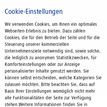
Direkt
zum
Cookie-Einstellungen
Inhalt
Suchbegriff
Wir verwenden Cookies, um Ihnen ein optimales
Webseiten-Erlebnis zu bieten. Dazu zählen
1&1 Versatel
Cookies, die für den Betrieb der Seite und für die
Steuerung unserer kommerziellen
Pressemitteilungen
Unternehmensziele notwendig sind, sowie solche,
die lediglich zu anonymen Statistikzwecken, für
Komforteinstellungen oder zur Anzeige
personalisierter Inhalte genutzt werden. Sie
können selbst entscheiden, welche Kategorien Sie
zulassen möchten. Bitte beachten Sie, dass auf
Basis Ihrer Einstellungen womöglich nicht mehr
alle Funktionalitäten der Seite zur Verfügung
Unternehmen
Presse
Pressemitteilungen
stehen.
Weitere Informationen finden Sie in