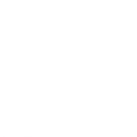
Fleming’s Hotels und Restaurants sowie
erfolgreichen Franchisenehmer der Marken
Steigenberger Hotels und InterCityHotels hat
Versatel ein ganzheitliches Kommunikationskonzept
entwickelt.
Neben der Versorgung der von HMG betriebenen
Hotels mit hochperformanten Managed Services auf
Basis des Glasfasernetzes der Versatel, umfasst das
Konzept die Bereitstellung von Servicerufnummern
für die gesamte Unternehmensgruppe. Gemeinsam
mit der comconic GmbH, einem auf die Analyse von
Kommunikationsstrukturen spezialisierten
Beratungsunternehmen, hat Versatel die