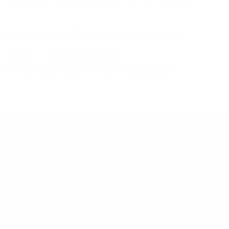
Kontakt zum 1&1 Versatel Presse-Team
E-Mail:
presse@1und1.net
Telefon (kostenlos):
+49 211 52283218
Footer
Produkte
Menu
Services
Hilfe & Kontakt