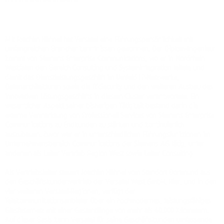
Mit Joachim Hähnel hat Versatel eine Führungspersönlichkeit mit
umfangreichen Branchenkenntnissen gewonnen. Der Diplom-Ingenieur
kommt von Siemens Enterprise Communications, wo er in Nordrhein
Westfalen den Bereich Consulting und Systemintegration leitete und
damit das Dienstleistungsgeschäft im Umfeld IP-Netzwerke,
Datenarchitekturen sowie die IT-Security und den weiteren Ausbau des
innovativen Lösungsgeschäfts in diesem Cluster verantwortete. Ein
wesentlicher Aspekt seiner bisherigen Tätigkeit bestand darin die
externe Vermarktung von Professionell Services von Siemens Enterprise
Communications zu Endkunden zu stärken und kontinuierlich
auszubauen. Zuvor war er in unterschiedlichen Führungsfunktionen im
Unternehmensbereich Communications der Siemens AG tätig, unter
anderem als Leiter Vertrieb Region West sowie Leiter Consulting
Als Vertriebsleiter steuert Joachim Hähnel vom Standort Dortmund aus
den Geschäftskundenvertrieb der Versatel West GmbH. Hier, und in den
vier weiteren Versatel-Regionen, verfügt der
Telekommunikationsanbieter über ein hochmodernes, leistungsfähiges
Glasfasernetz mit einer Gesamtlänge von mehr als 40.000 Kilometern.
Auf dieser Basis kann Versatel für seine Geschäftskunden umfassende