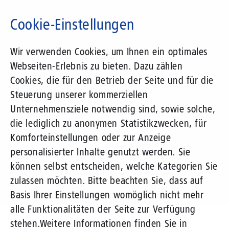
Direkt
zum
Cookie-Einstellungen
Inhalt
Suchbegriff
Wir verwenden Cookies, um Ihnen ein optimales
Webseiten-Erlebnis zu bieten. Dazu zählen
1&1 Versatel
Cookies, die für den Betrieb der Seite und für die
Steuerung unserer kommerziellen
Pressemitteilungen
Unternehmensziele notwendig sind, sowie solche,
die lediglich zu anonymen Statistikzwecken, für
Komforteinstellungen oder zur Anzeige
personalisierter Inhalte genutzt werden. Sie
können selbst entscheiden, welche Kategorien Sie
zulassen möchten. Bitte beachten Sie, dass auf
Basis Ihrer Einstellungen womöglich nicht mehr
alle Funktionalitäten der Seite zur Verfügung
Unternehmen
Presse
Pressemitteilungen
stehen.
Weitere Informationen finden Sie in