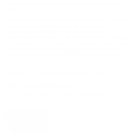
Telekommunikationslösungen und -leistungen flexibel gestalten und
anbieten.
„Joachim Hähnel verfügt über umfassende Expertise, ein sehr wertvolles
Netzwerk im Telekommunikationsmarkt und genaue Kenntnis des
Marktes im Westen Deutschlands“, begrüßt Hai Cheng,
Vertriebsvorstand der Versatel AG, die Verpflichtung des Vertriebsprofis.
„Mit ihm werden wir unsere Marktposition in Westdeutschland festigen
und weiterhin sukzessive ausbauen und von seiner vertrauensvollen
Kundenbeziehung sowie der langjährigen Projekterfahrung profitieren.“
Kontakt zum 1&1 Versatel Presse-Team
E-Mail:
presse@1und1.net
Telefon (kostenlos):
+49 211 52283218