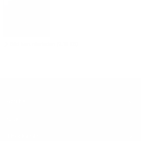
Bild herunterladen (9.18 KB)
Footer
Produkte
Menu
Services
Hilfe & Kontakt