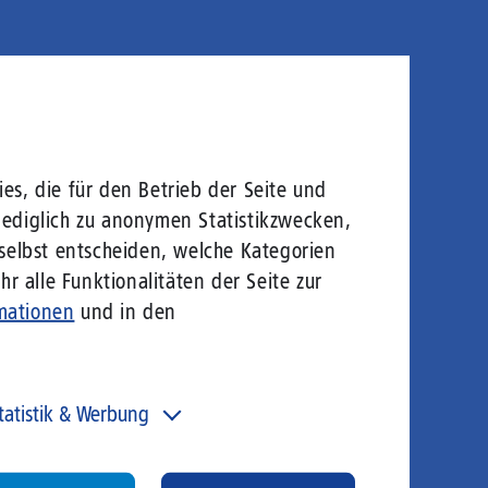
es, die für den Betrieb der Seite und
lediglich zu anonymen Statistikzwecken,
 selbst entscheiden, welche Kategorien
r alle Funktionalitäten der Seite zur
mationen
und in den
tatistik & Werbung
 unser Angebot und unsere Webseite weiter zu
rbessern, erfassen wir anonymisierte Daten für Statistiken
d Analysen. Mithilfe dieser Cookies können wir
Withdraw