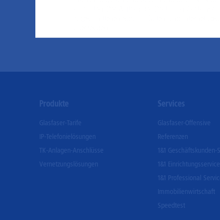
ausrichten. Der Auftrag des Deutschen Caritasverba
zugeschnittenen Sprach-, Daten- und Internet-Lös
überzeugen.
Footer
Produkte
Services
Menu
Glasfaser-Tarife
Glasfaser-Offensive
IP-Telefonielösungen
Referenzen
TK-Anlagen-Anschlüsse
1&1 Geschäftskunden-S
Vernetzungslösungen
1&1 Einrichtungsservice
1&1 Professional Servi
Immobilienwirtschaft
Speedtest