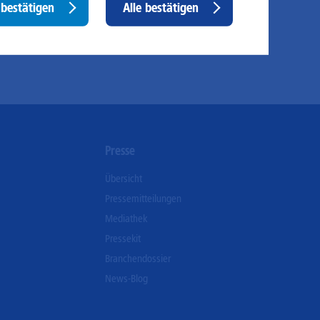
bestätigen
Alle bestätigen
ispielsweise die Besucherzahlen und den Effekt
consent
stimmter Seiten unseres Web-Auftritts ermitteln und
sere Inhalte optimieren. Hier kommen z. B. Cookies von
ogle und LinkedIN zum Einsatz.
n
Presse
Übersicht
Pressemitteilungen
Mediathek
Pressekit
Branchendossier
News-Blog