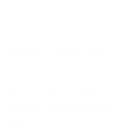
der ORCO-GSG bekannt. Dieses hochmoderne
Kommunikationskonzept stellt die Basis für die
Stärkung des Berliner Mittelstandes dar.
Sechs Gewerbehöfe der ORCO-GSG mit über 400 ansässigen
Unternehmen werden noch 2008 angeschlossen. 17 weitere Standorte
mit insgesamt dann über 1.000 angeschlossenen Unternehmen kommen
bis Ende 2009 hinzu.
Für Rainer Bormann, Geschäftsführer der Gewerbesiedlungs-Gesellschaft
mbH schafft dieses Investment einen erheblichen Nutzen für seine
Mieter. „Durch die strategische Kooperation mit Versatel setzen wir neue
Maßstäbe in der IT-Per­formance. Für unsere Mieter bedeutet das neue
Netz Höchstgeschwin­digkeit, höchste Sicherheit in der
Datenkommunikation und somit auch einen Wettbe­werbsvorteil. Das
eigene Glasfasernetz und die verwendete Netzwerk­technik versetzt uns
in die Lage, den Mietern über die üblichen Kommunikations­dienste wie
Internet und
E-Mail hin­aus umfassende netzbasierte Dienstleistungen, wie Internet