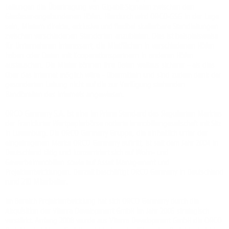
Leitungen die Übertragung von Gigabit-Signalen zwischen den
Glasfaser-angebundenen Höfen. Hierdurch wird ORCO-GSG in der Lage
sein, Mietern direkte, exklusive und flexibel skalierbare Standleitungen
zwischen verschiedenen Standorten anzubieten. Dies ist beispielsweise
für Unternehmen interessant, die Mietflächen in verschiedenen Höfen
haben oder Daten mit Kooperationspartnern in anderen Höfen
austauschen. Die Mie­ter können ihre Daten weitaus sicherer – als dies
über das Internet möglich wäre – übermitteln und sind zudem dank der
gesonderten Leitung nicht auf die zur Verfügung stehenden
Bandbreiten des Internets angewiesen.
ORCO Germany S.A. ist eine im Prime Standard des Regulierten Marktes
der Frankfurter Wertpapierbörse notierte Immobiliengesellschaft mit Sitz
in Luxemburg. Die ORCO Germany Gruppe, die einheitlich unter der
eingetragenen Marke ORCO Germany auftritt, ist seit dem Jahr 2004 in
Deutschland tätig und konzentriert sich auf Wohn- und
Gewerbeimmobilien sowie auf Asset Management und
Projektentwicklungen. Derzeit beschäftigt ORCO Germany in Deutschland
rund 210 Mitarbeiter.
Im Bereich Projektentwicklung hat sich ORCO Germany durch die
Akquisition der Viterra Development GmbH im Jahr 2006 strategisch
verstärkt. Anfang 2008 wurde aus Viterra Development GmbH die ORCO