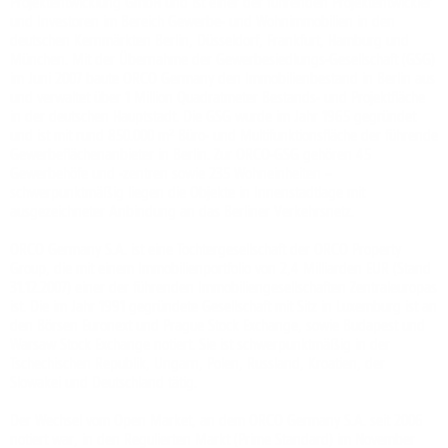
Projektentwicklung GmbH und ist einer der führenden Projektentwickler
und Investoren im Bereich Gewerbe- und Wohnimmobilien in den
deutschen Kernmärkten Berlin, Düsseldorf, Frankfurt, Hamburg und
München. Mit der Übernahme der Gewerbesiedlungs-Gesellschaft (GSG)
im Juni 2007 baute ORCO Germany den Immobilienbestand in Berlin aus
und verwaltet über 1 Million Quadratmeter Bestands- und Projektfläche
in der deutschen Hauptstadt. Die GSG wurde im Jahr 1965 gegründet
und ist mit rund 850.000 m² Büro- und Multifunktionsfläche der führende
Gewerbeflächenanbieter in Berlin. Zur ORCO-GSG gehören 45
Gewerbehöfe und -zentren sowie 235 Wohneinheiten –
schwerpunktmäßig liegen die Objekte in Innenstadtlage mit
ausgezeichneter Anbindung an das Berliner Verkehrsnetz.
ORCO Germany S.A. ist eine Tochtergesellschaft der ORCO Property
Group, die mit einem Immobilienportfolio von 2,4 Milliarden EUR (Stand
31.12.2007) einer der führenden Immobiliengesellschaften Zentraleuropas
ist. Die im Jahr 1991 gegründete Gesellschaft mit Sitz in Luxemburg ist an
den Börsen Euronext und Prague Stock Exchange, sowie Budapest und
Warsaw Stock Exchange notiert. Sie ist schwerpunktmäßig in der
Tschechischen Republik, Ungarn, Polen, Russland, Kroatien, der
Slowakei und Deutschland tätig.
Der Wechsel vom Open Market, an dem ORCO Germany S.A. seit 2006
notiert war, in den Regulierten Markt (Prime Standard) im November