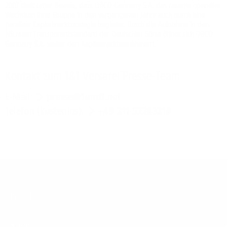
2007 stellt unter Beweis, dass ORCO Germany S.A. das rasante operative
Wachstum ihrer Gruppe in den vergangenen Jahre auch durch eine
parallele Kapitalmarktstrategie begleitet. Durch die Aufnahme in den
höchsten Transparenzstandard der Deutschen Börse öffnet sich ORCO
Germany S.A. weiter den Kapitalmarktteilnehmern.
Kontakt zum 1&1 Versatel Presse-Team
E-Mail:
presse@1und1.net
Telefon (kostenlos):
+49 211 52283218
Footer
Produkte
Menu
Services