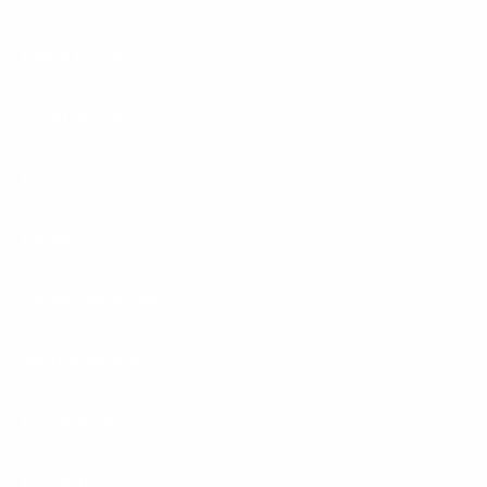
Hilfe & Kontakt
Unternehmen
Presse
Karriere
Carrier / Wholesale
Vertriebspartner
Privatkunden
Rechtliches