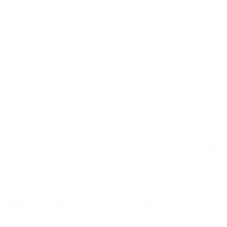
Telefon Service, Intranet oder Direktverbindungen, aber auch Colocation
Ser­vices überaus günstig anzu­bieten. Das gemeinsame Vorha­ben von
Versatel und ORCO-GSG ist bislang beispiellos in Deutschland und ist ein
Leuchtturm der IT-Performance für kleine und mittelständi­sche
Unternehmen.“
Jörg Goronzy, Bereichsleiter Geschäftskundenvertrieb bei Versatel:
„Durch die Vernetzung der Höfe bieten wir den Mietern eine skalierbare
Hochgeschwindigkeitsverbindung. Zukünftig wird auch eine Anbindung
im Gigabit-Bereich verfügbar sein. Damit wären die vernetzten
ORCO-GSG-Höfe nach aktuellen Maßstäben sub­stantiell besser gestellt
als jede an­dere vergleichbare DSL-angebundene Gewerbeimmobilie.“
Die Versorgung mit Glasfaser in den einzelnen Höfen erfolgt von einem
zentralen Stern­vertei­ler aus. Die Datenleitungsstruktur wird Ausfälle auf
ein Minimum reduzieren, die Schaltungstechnik sowie alle Leitungswege
werden redundant aufgebaut. Die Inter­net­zuleitung ist an zwei
getrennten Standorten vorgesehen, so dass eine umfassende
Absicherung gegen etwaige Störungen gewährleistet wird.
Skalierbare Standleitungen für sichere Standortvernetzung
Moderne Switchtechnik ermöglicht auf den geplanten Glasfaser-