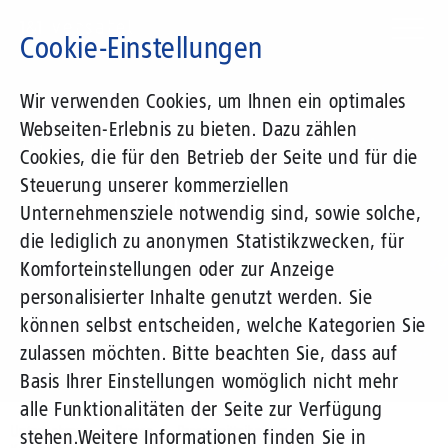
Direkt
zum
Cookie-Einstellungen
Inhalt
Suchbegriff
Wir verwenden Cookies, um Ihnen ein optimales
Webseiten-Erlebnis zu bieten. Dazu zählen
1&1 Versatel
Cookies, die für den Betrieb der Seite und für die
Steuerung unserer kommerziellen
Pressemitteilungen
Unternehmensziele notwendig sind, sowie solche,
die lediglich zu anonymen Statistikzwecken, für
Komforteinstellungen oder zur Anzeige
personalisierter Inhalte genutzt werden. Sie
können selbst entscheiden, welche Kategorien Sie
zulassen möchten. Bitte beachten Sie, dass auf
Basis Ihrer Einstellungen womöglich nicht mehr
alle Funktionalitäten der Seite zur Verfügung
Unternehmen
Presse
Pressemitteilungen
stehen.
Weitere Informationen finden Sie in