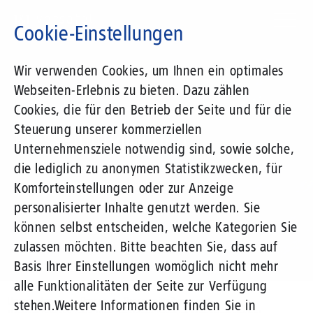
Direkt
zum
Cookie-Einstellungen
Inhalt
Suchbegriff
Wir verwenden Cookies, um Ihnen ein optimales
Webseiten-Erlebnis zu bieten. Dazu zählen
1&1 Versatel
Cookies, die für den Betrieb der Seite und für die
Steuerung unserer kommerziellen
Pressemitteilungen
Unternehmensziele notwendig sind, sowie solche,
die lediglich zu anonymen Statistikzwecken, für
Komforteinstellungen oder zur Anzeige
personalisierter Inhalte genutzt werden. Sie
können selbst entscheiden, welche Kategorien Sie
zulassen möchten. Bitte beachten Sie, dass auf
Basis Ihrer Einstellungen womöglich nicht mehr
alle Funktionalitäten der Seite zur Verfügung
Unternehmen
Presse
Pressemitteilungen
stehen.
Weitere Informationen finden Sie in