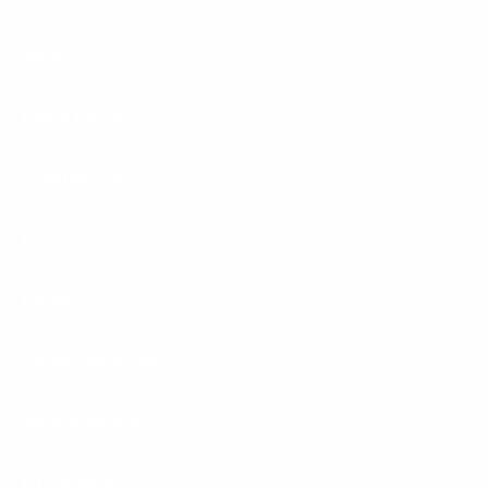
Services
Hilfe & Kontakt
Unternehmen
Presse
Karriere
Carrier / Wholesale
Vertriebspartner
Privatkunden