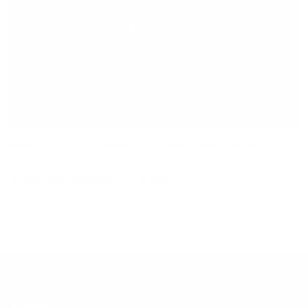
Norbert Fritsche, Vice President Product Management, Versatel
Bild herunterladen (11.5 KB)
Footer
Produkte
Menu