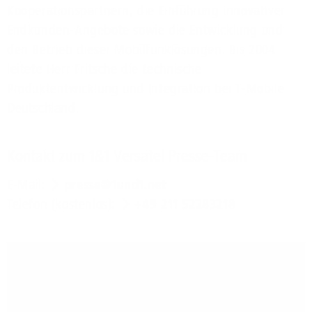
Kooperationspartnern, die Einführung innovativer
Endkunden-Angebote sowie die Entwicklung und
den Betrieb dieser Mobilfunklösungen. Bis 2004
leitete Herr Fritsche die technische
Produktentwicklung und Integration bei T-Mobile
Deutschland.
Kontakt zum 1&1 Versatel Presse-Team
E-Mail:
presse@1und1.net
Telefon (kostenlos):
+49 211 52283218