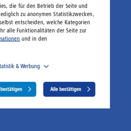
es, die für den Betrieb der Seite und
lediglich zu anonymen Statistikzwecken,
 selbst entscheiden, welche Kategorien
r alle Funktionalitäten der Seite zur
mationen
und in den
tatistik & Werbung
 unser Angebot und unsere Webseite weiter zu
rbessern, erfassen wir anonymisierte Daten für Statistiken
d Analysen. Mithilfe dieser Cookies können wir
Withdraw
bestätigen
Alle bestätigen
ispielsweise die Besucherzahlen und den Effekt
consent
stimmter Seiten unseres Web-Auftritts ermitteln und
sere Inhalte optimieren. Hier kommen z. B. Cookies von
ogle und LinkedIN zum Einsatz.