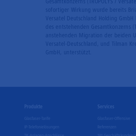
Gesamtkonzerns (TROPOLYS / Versatel
sofortiger Wirkung wurde bereits Br
Versatel Deutschland Holding GmbH b
des entstehenden Gesamtkonzerns (T
anstehenden Migration der beiden U
Versatel-Deutschland, und Tilman Kr
GmbH, unterstützt.
Footer
Produkte
Services
Menu
Glasfaser-Tarife
Glasfaser-Offensive
IP-Telefonielösungen
Referenzen
TK-Anlagen-Anschlüsse
1&1 Geschäftskunden-S