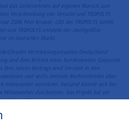
lässt das Unternehmen auf eigenen Wunsch zum
nten Verschmelzung von Versatel und TROPOLYS.
anuar 2006 Peer Knauer, CEO der TROPOLYS GmbH.
el und TROPOLYS entsteht der zweitgrößte
ter im deutschen Markt.
mlerChrysler Vertriebsorganisation Deutschland
erung und dem Betrieb eines bundesweiten Corporate
 Drei-Jahres-Vertrags wird Versatel in den
kationen und sechs zentrale Rechenzentren über
k miteinander vernetzen. Versatel konnte sich bei
 Mitbewerber durchsetzen. Das Projekt hat ein
ionenbereich.
n
 TROPOLYS bringt das Unternehmen seinem Ziel,
 und DSL-Anbieter in Deutschland aufzusteigen,