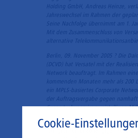
Holding GmbH, Andreas Heinze, ver
Jahreswechsel im Rahmen der gepla
Seine Nachfolge übernimmt am 1. J
Mit dem Zusammenschluss von Versat
alternative Telekommunikationsanbie
Berlin, 09. November 2005 ? Die Dai
(DCVD) hat Versatel mit der Realisi
Network beauftragt. Im Rahmen eines
kommenden Monaten mehr als 200 Lo
ein MPLS-basiertes Corporate Networ
der Auftragsvergabe gegen namhafte
Gesamtvolumen im zweistelligen Mill
Cookie-Einstellunge
Die Verschmelzung von Versatel und
zum größten unabhängigen Festnetz-