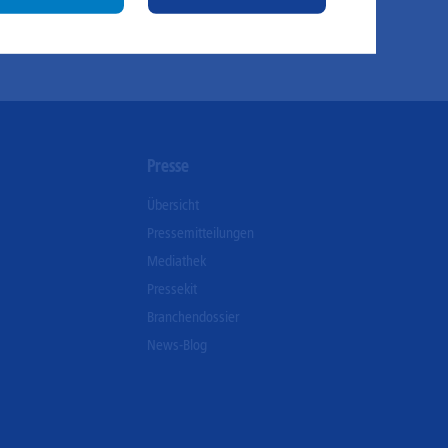
stimmter Seiten unseres Web-Auftritts ermitteln und
sere Inhalte optimieren. Hier kommen z. B. Cookies von
ogle und LinkedIN zum Einsatz.
n
Presse
Übersicht
Pressemitteilungen
Mediathek
Pressekit
Branchendossier
News-Blog