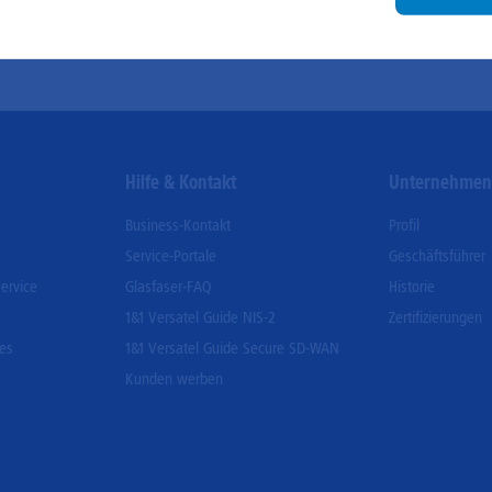
um unsere Videos, die wir von Youtube einbinden,
be
wiedergeben zu können.
un
Go
Hilfe & Kontakt
Unternehme
Business-Kontakt
Profil
Service-Portale
Geschäftsführer
ervice
Glasfaser-FAQ
Historie
1&1 Versatel Guide NIS-2
Zertifizierungen
ces
1&1 Versatel Guide Secure SD-WAN
Kunden werben