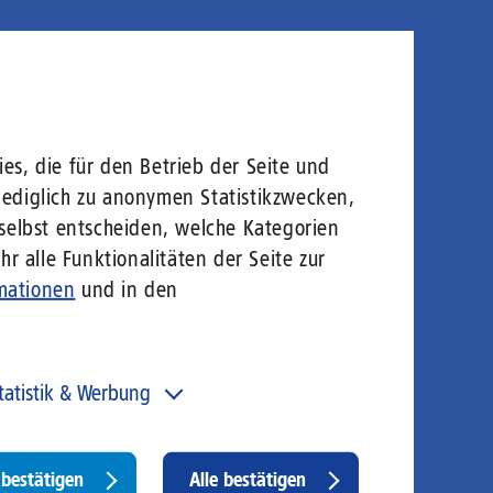
es, die für den Betrieb der Seite und
lediglich zu anonymen Statistikzwecken,
 selbst entscheiden, welche Kategorien
r alle Funktionalitäten der Seite zur
mationen
und in den
tatistik & Werbung
 unser Angebot und unsere Webseite weiter zu
rbessern, erfassen wir anonymisierte Daten für Statistiken
d Analysen. Mithilfe dieser Cookies können wir
Withdraw
bestätigen
Alle bestätigen
ispielsweise die Besucherzahlen und den Effekt
consent