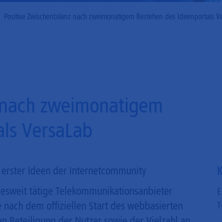
Mobilfunk
Positive Zwischenbilanz nach zweimonatigem Bestehen des Ideenportals V
z nach zweimonatigem
als VersaLab
K
 erster Ideen der Internetcommunity
ndesweit tätige Telekommunikationsanbieter
E
e nach dem offiziellen Start des webbasierten
T
en Beteiligung der Nutzer sowie der Vielzahl an