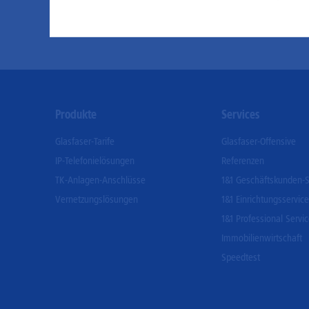
Footer
Produkte
Services
Menu
Glasfaser-Tarife
Glasfaser-Offensive
IP-Telefonielösungen
Referenzen
TK-Anlagen-Anschlüsse
1&1 Geschäftskunden-S
Vernetzungslösungen
1&1 Einrichtungsservice
1&1 Professional Servi
Immobilienwirtschaft
Speedtest