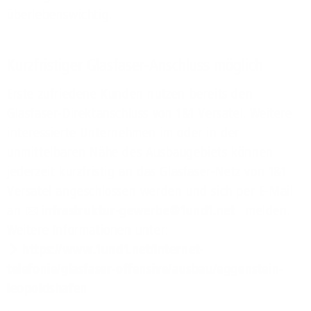
überlebenswichtig.
Kurzfristiger Glasfaser-Anschluss möglich
Erste zufriedene Kunden nutzen bereits den
Glasfaser-Direktanschluss von 1&1 Versatel. Weitere
interessierte Unternehmen im oder in der
unmittelbaren Nähe des Ausbaugebiets können
jederzeit kurzfristig an das Glasfaser-Netz von 1&1
Versatel angeschlossen werden und sich per E-Mail
an
infrastruktur-gewerbe@1und1.net
melden.
Weitere Informationen unter:
https://www.1und1.net/internet-
telefonie/glasfaser-offensive/ausbau/eggenstein-
leopoldshafen
.