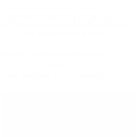
Leistung ausreicht, benötigen relevante
Geschäftsanwendungen wie Cloud-Applikationen
oder Videokonferenzen symmetrische Bandbreiten,
die nur echte Glasfaseranschlüsse bieten.
Kontakt zum 1&1 Versatel Presse-Team
E-Mail:
presse@1und1.net
Telefon (kostenlos):
+49 211 52283218