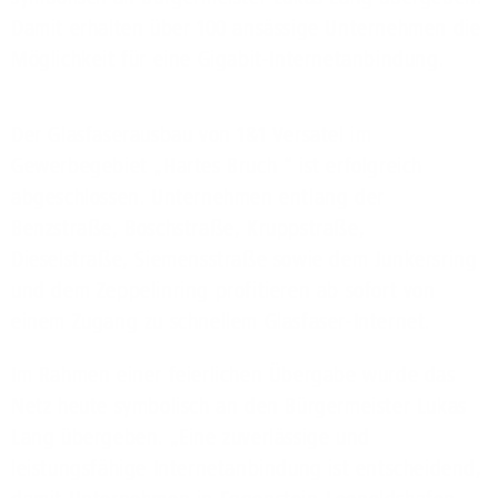
Damit erhalten über 100 ansässige Unternehmen die
Möglichkeit für eine Gigabit-Internetanbindung.
Der Glasfaserausbau von 1&1 Versatel im
Gewerbegebiet „Hartes Bruch “ ist erfolgreich
abgeschlossen. Unternehmen entlang der
Benzstraße, Boschstraße, Kruppstraße,
Dieselstraße, Siemensstraße sowie dem Junkersring
und dem Zeppelinring profitieren ab sofort von
einem Zugang zu schnellem Glasfaser-Internet.
Im Rahmen einer feierlichen Übergabe wurde das
Netz heute symbolisch an den Bürgermeister Lukas
Lang übergeben. „Eine zuverlässige und
leistungsfähige Internetanbindung ist entscheidend,