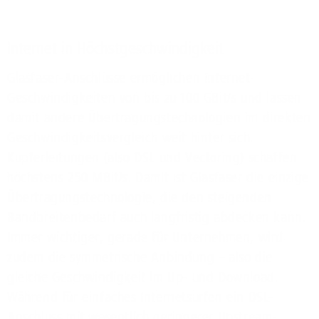
Internet in Höchstgeschwindigkeit
Glasfaser-Anschlüsse ermöglichen Internet-
Geschwindigkeiten von bis zu 100 GBit/s und lassen
damit andere Übertragungstechnologien im direkten
Geschwindigkeitsvergleich weit hinter sich.
Kupferleitungen (also DSL und Vectoring) schaffen
höchstens 250 MBit/s. Damit ist Glasfaser die einzige
Übertragungstechnologie, die den steigenden
Bandbreitenbedarf auch langfristig abdecken kann.
Immer wichtiger, gerade für Unternehmen, wird
zudem die symmetrische Anbindung – also die
gleiche Geschwindigkeit im Up- und Download.
Während für einfaches Internetsurfen ein DSL-
Anschluss mit wesentlich geringerer Upstream-