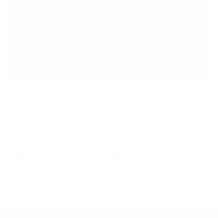
Patrick Tomaskiewicz (Communal Manager, 1&1 Versatel), Lukas Lang
(Bürgermeister Eggenstein-Leopoldshafen) und Christian Kussmann
(Head of Sales Infrastruktur Süd/West) bei der symbolischen Glasfaser-
Übergabe im Gewerbegebiet (v.l.n.r.).
Bild herunterladen (4.72 MB)