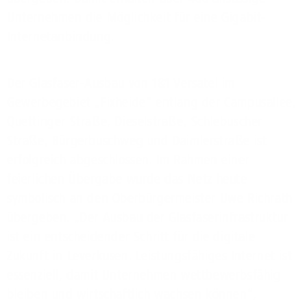
Unternehmen die Möglichkeit für eine Gigabit-
Internetanbindung.
Der Glasfaser-Ausbau von 1&1 Versatel im
Gewerbegebiet „Fixheide“ entlang der Campusallee,
Quettinger Straße, Dieselstraße, Schlebuscher
Straße, Bürgerbuschweg und Daimlerstraße ist
erfolgreich abgeschlossen. Im Rahmen einer
feierlichen Übergabe wurde das Netz heute
symbolisch an den Oberbürgermeister Uwe Richrath
übergeben. „Der Ausbau der Glasfaserinfrastruktur
ist ein entscheidender Schritt für die digitale
Zukunft in Leverkusen. Leistungsfähiges Internet ist
essenziell, damit Unternehmen wettbewerbsfähig
bleiben und wirtschaftlich wachsen können“,