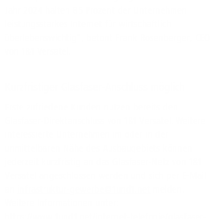
Jahr 2024 halten 85 Prozent der Unternehmen
leistungsstarkes Internet für wirtschaftlich
überlebenswichtig“, betont Frank Rosenberger, CEO
von 1&1 Versatel.
Kurzfristiger Glasfaser-Anschluss möglich
Erste zufriedene Kunden nutzen bereits den
Glasfaser-Direktanschluss von 1&1 Versatel. Weitere
interessierte Unternehmen im oder in der
unmittelbaren Nähe des Ausbaugebiets können
jederzeit kurzfristig an das Glasfaser-Netz von 1&1
Versatel angeschlossen werden und sich per E-Mail
an
infrastruktur-gewerbe@1und1.net
melden.
Weitere Informationen unter:
https://www.1und1.net/internet-telefonie/glasfaser-