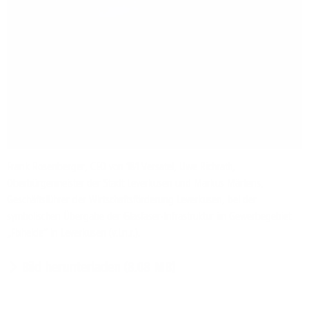
Frank Rosenberger, CEO von 1&1 Versatel, Uwe Richrath,
Oberbürgermeister der Stadt Leverkusen und Markus Märtens,
Geschäftsführer der Wirtschaftsförderung Leverkusen, bei der
symbolischen Übergabe der Glasfaser-Infrastruktur im Gewerbegebiet
„Fixheide“ in Leverkusen (v.l.n.r.).
Bild herunterladen (8.08 MB)