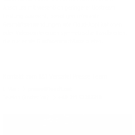
Anschluss mit wesentlich geringerer Upstream-
Leistung ausreicht, benötigen relevante
Geschäftsanwendungen wie Cloud-Applikationen
oder Videokonferenzen symmetrische Bandbreiten,
die nur echte Glasfaseranschlüsse bieten.
Kontakt zum 1&1 Versatel Presse-Team
E-Mail:
presse@1und1.net
Telefon (kostenlos):
+49 211 52283218