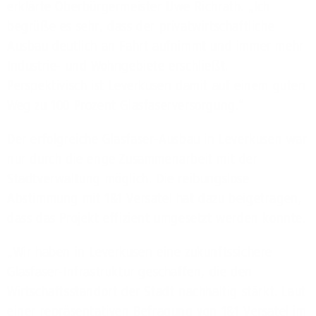
erklärte Oberbürgermeister Uwe Richrath. „Ich
begrüße es sehr, dass der privatwirtschaftliche
Ausbau deutlich an Fahrt aufnimmt und immer mehr
Industrie- und Wohngebiete erschließt.
Perspektivisch ist Leverkusen damit auf einem guten
Weg zu 100 Prozent Glasfaserversorgung.“
Der erfolgreiche Glasfaser-Ausbau in Leverkusen war
nur durch die enge Zusammenarbeit mit der
Stadtverwaltung möglich. Die reibungslose
Abstimmung mit 1&1 Versatel hat dazu beigetragen,
dass das Projekt effizient umgesetzt werden konnte.
„Wir haben in Leverkusen eine zukunftssichere
Glasfaser-Infrastruktur geschaffen, die den
Wirtschaftsstandort der Stadt nachhaltig stärkt. Laut
einer repräsentativen Befragung von 1&1 Versatel im