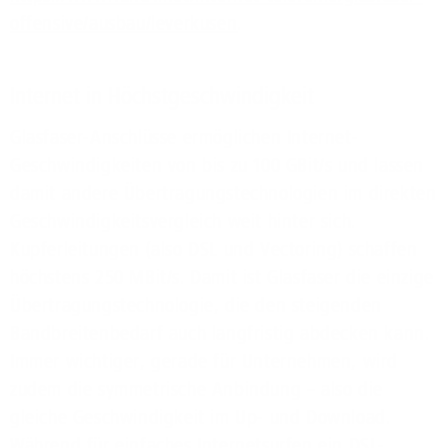
offensive/ausbau/leverkusen
.
Internet in Höchstgeschwindigkeit
Glasfaser-Anschlüsse ermöglichen Internet-
Geschwindigkeiten von bis zu 100 GBit/s und lassen
damit andere Übertragungstechnologien im direkten
Geschwindigkeitsvergleich weit hinter sich.
Kupferleitungen (also DSL und Vectoring) schaffen
höchstens 250 MBit/s. Damit ist Glasfaser die einzige
Übertragungstechnologie, die den steigenden
Bandbreitenbedarf auch langfristig abdecken kann.
Immer wichtiger, gerade für Unternehmen, wird
zudem die symmetrische Anbindung – also die
gleiche Geschwindigkeit im Up- und Download.
Während für einfaches Internetsurfen ein DSL-