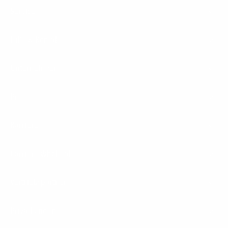
Services
Hilfe & Kontakt
Unternehmen
Presse
Karriere
Carrier / Wholesale
Vertriebspartner
Privatkunden