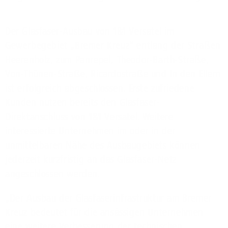
Der Glasfaser-Ausbau von 1&1 Versatel im
Gewerbegebiet „Bremer Kreuz“ entlang der Straßen
Heerenholz, zum Panrepel, Theodor-Barth-Straße,
Von-Thünen-Straße, Ricardostraße und In den Ellern
ist erfolgreich abgeschlossen. Erste zufriedene
Kunden nutzen bereits den Glasfaser-
Direktanschluss von 1&1 Versatel. Weitere
interessierte Unternehmen im oder in der
unmittelbaren Nähe des Ausbaugebiets können
jederzeit kurzfristig an das Glasfaser-Netz
angeschlossen werden.
„Der Ausbau der Glasfaserinfrastruktur am Bremer
Kreuz bedeutet für die ansässigen Unternehmen
eine weitere Verbesserung der technischen