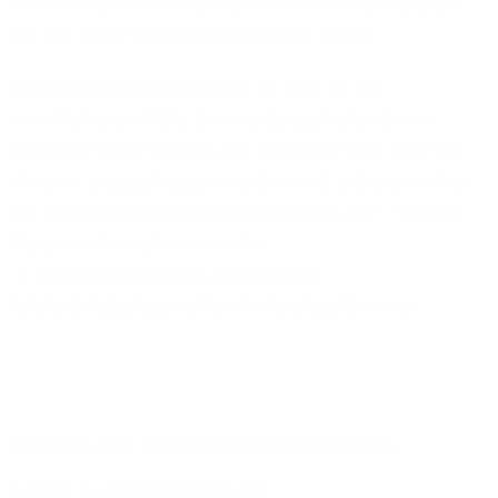
oder Videokonferenzen symmetrische Bandbreiten,
die nur echte Glasfaseranschlüsse bieten.
Interessierte Unternehmen im oder in der
unmittelbaren Nähe des Ausbaugebiets können
jederzeit kurzfristig an das Glasfaser-Netz von 1&1
Versatel angeschlossen werden und sich per E-Mail
an
infrastruktur-gewerbe@1und1.net
melden.
Weitere Informationen unter:
https://www.1und1.net/internet-
telefonie/glasfaser-offensive/ausbau/bremen
.
Kontakt zum 1&1 Versatel Presse-Team
E-Mail:
presse@1und1.net