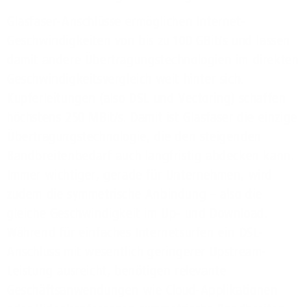
Glasfaser-Anschlüsse ermöglichen Internet-
Geschwindigkeiten von bis zu 100 GBit/s und lassen
damit andere Übertragungstechnologien im direkten
Geschwindigkeitsvergleich weit hinter sich.
Kupferleitungen (also DSL und Vectoring) schaffen
höchstens 250 MBit/s. Damit ist Glasfaser die einzige
Übertragungstechnologie, die den steigenden
Bandbreitenbedarf auch langfristig abdecken kann.
Immer wichtiger, gerade für Unternehmen, wird
zudem die symmetrische Anbindung – also die
gleiche Geschwindigkeit im Up- und Download.
Während für einfaches Internetsurfen ein DSL-
Anschluss mit wesentlich geringerer Upstream-
Leistung ausreicht, benötigen relevante
Geschäftsanwendungen wie Cloud-Applikationen