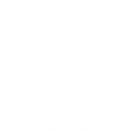
Der erfolgreiche Glasfaser-Ausbau war nur durch die
enge Zusammenarbeit mit den Stadtverwaltungen
möglich. Die reibungslose Abstimmung mit 1&1
Versatel hat dazu beigetragen, dass das Projekt
effizient umgesetzt werden konnte.
„Wir haben in Bremen eine zukunftssichere
Glasfaser-Infrastruktur geschaffen, die den
Wirtschaftsstandort der Stadt nachhaltig stärkt. Laut
einer repräsentativen Befragung von 1&1 Versatel im
Jahr 2024 halten 85 Prozent der Unternehmen
leistungsstarkes Internet für wirtschaftlich
überlebenswichtig“, erläutert Frank Rosenberger,
CEO von 1&1 Versatel.
Internet in Höchstgeschwindigkeit