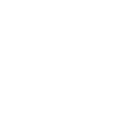
Equipments. In den vergangenen Wochen haben die
dort ansässigen Unternehmen bereits passgenaue
Glasfaser-Angebote erhalten – je nach
Unternehmensgröße und Bedarf.
Inzwischen läuft der Tiefbau zur Verlegung der
Glasfaserkabel auf Hochtouren. Kurzfristig
entschlossene Unternehmen haben aber auch jetzt
noch die Möglichkeit, am Ausbau teilzuhaben. „Wir
freuen uns sehr, dass wir in kurzer Zeit zahlreiche
Firmen von unserem Angebot überzeugen konnten
und diese nun mit hochleistungsfähiger Glasfaser
ausstatten werden“, so Dr. Sören Trebst,
Vorsitzender der Geschäftsführung von 1&1 Versatel.
Außerdem haben auch Unternehmen rund um den
Taylor Park demnächst die Chance auf