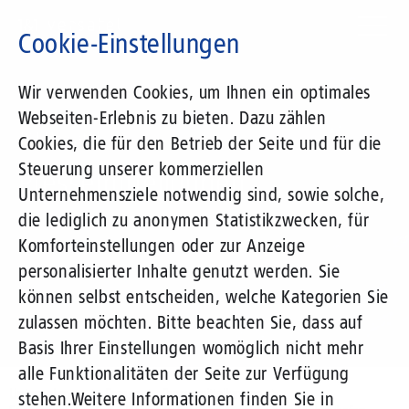
Direkt
zum
Cookie-Einstellungen
Inhalt
Suchbegriff
Wir verwenden Cookies, um Ihnen ein optimales
Webseiten-Erlebnis zu bieten. Dazu zählen
1&1 Versatel
Cookies, die für den Betrieb der Seite und für die
Steuerung unserer kommerziellen
Pressemitteilungen
Unternehmensziele notwendig sind, sowie solche,
die lediglich zu anonymen Statistikzwecken, für
Komforteinstellungen oder zur Anzeige
personalisierter Inhalte genutzt werden. Sie
können selbst entscheiden, welche Kategorien Sie
zulassen möchten. Bitte beachten Sie, dass auf
Basis Ihrer Einstellungen womöglich nicht mehr
alle Funktionalitäten der Seite zur Verfügung
Unternehmen
Presse
Pressemitteilungen
stehen.
Weitere Informationen finden Sie in