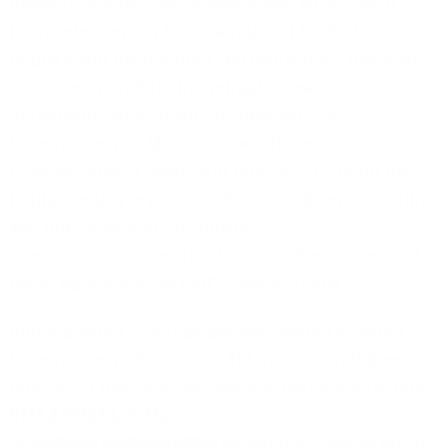
Bandbreite eine ausschlaggebende Rolle. „Beim
flächendeckenden Glasfaserausbau besteht in
Deutschland noch großer Nachholbedarf. Hier sind
alle relevanten Akteure gefragt, dieser
Verantwortung sind wir uns bewusst. Die
Unternehmen in Mannheim werden vom
Glasfaserausbau langfristig profitieren – denn die
Digitalisierung erfolgreich für sich nutzen kann nur,
wer über eine leistungsfähige
Telekommunikationsinfrastruktur mit entsprechend
hoher Bandbreite verfügt“, betont Trebst.
Informationen zum Glasfasernetzausbau erhalten
Unternehmen, die von der 1&1 Versatel-Initiative
profitieren möchten, bei Mathias Hoffmann (Telefon:
0171 8357853
, E-Mail:
mathias.hoffmann@fscon.de
) und Thomas König