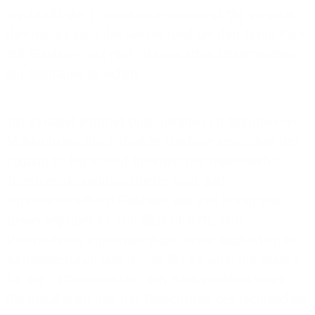
erschließt der Firmenkundenspezialist 1&1 Versatel
demnächst auch das Gebiet rund um den Taylor Park
mit Glasfaser und gibt interessierten Unternehmen
ein Ausbauversprechen.
1&1 Versatel eröffnet Unternehmen im Mannheimer
Mühlauhafen durch direkte Glasfaseranschlüsse den
Zugang zu Highspeed-Internet: Der Düsseldorfer
Telekommunikationsanbieter baut dort
eigenwirtschaftlich Glasfaser aus und bringt das
Gewerbegebiet an sein Gigabit-Netz. Den
Unternehmen entstehen dabei keine Baukosten: Im
Aktionszeitraum übernimmt 1&1 Versatel die Kosten
für die Tiefbauarbeiten, den Hausanschluss sowie
die Installation und das Freischalten des technischen