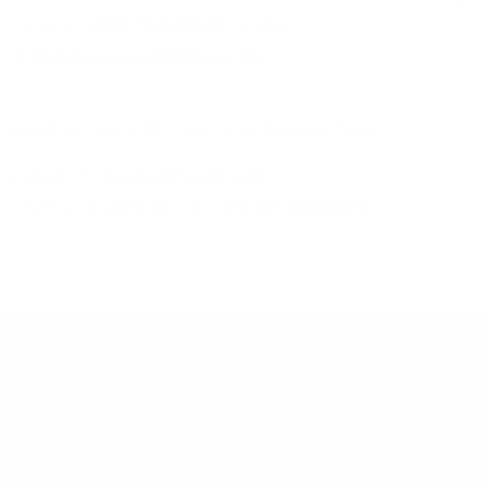
(Telefon:
0176 16424046
, E-Mail:
thomas.koenig@fscon.de
).
Kontakt zum 1&1 Versatel Presse-Team
E-Mail:
presse@1und1.net
Telefon (kostenlos):
+49 211 52283218
Über 1&1 Versatel:
1&1 Versatel ist als Telekommunikations-Spezialist für
Firmenkunden einer der führenden Anbieter von