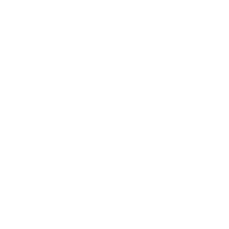
Karriere
Carrier / Wholesale
Vertriebspartner
Privatkunden
Rechtliches
Unternehmen
Kunden-Login
© 2026 1&1 Versatel GmbH
News-Blog