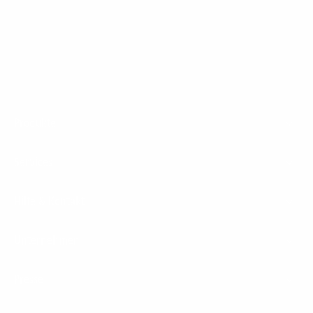
Footer
Produkte
Menu
Services
Hilfe & Kontakt
Unternehmen
Presse