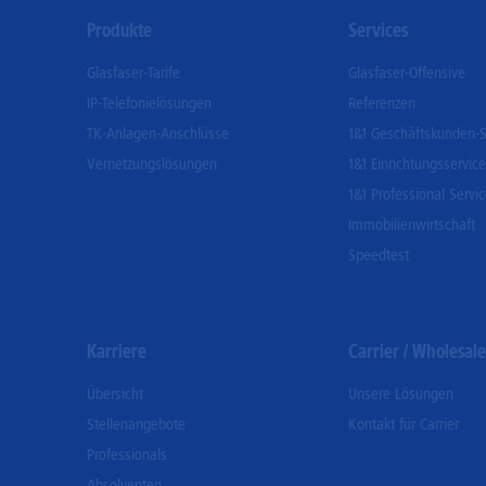
Footer
Produkte
Services
Menu
Glasfaser-Tarife
Glasfaser-Offensive
IP-Telefonielösungen
Referenzen
TK-Anlagen-Anschlüsse
1&1 Geschäftskunden-S
Vernetzungslösungen
1&1 Einrichtungsservice
1&1 Professional Servi
Immobilienwirtschaft
Speedtest
Karriere
Carrier / Wholesale
Übersicht
Unsere Lösungen
Stellenangebote
Kontakt für Carrier
Professionals
Absolventen