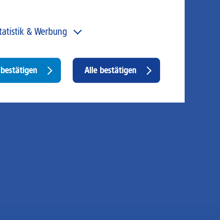
tatistik & Werbung
 unser Angebot und unsere Webseite weiter zu
rbessern, erfassen wir anonymisierte Daten für Statistiken
d Analysen. Mithilfe dieser Cookies können wir
Withdraw
bestätigen
Alle bestätigen
ispielsweise die Besucherzahlen und den Effekt
consent
stimmter Seiten unseres Web-Auftritts ermitteln und
sere Inhalte optimieren. Hier kommen z. B. Cookies von
ogle und LinkedIN zum Einsatz.