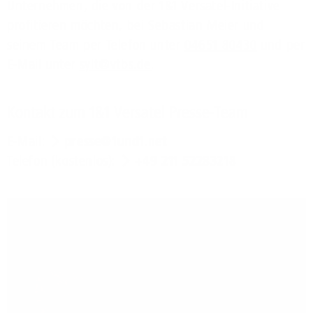
Unternehmen, die von der 1&1 Versatel-Initiative
profitieren möchten, bei Sebastian Meier und
seinem Team per Telefon unter
04651 80430
und per
E-Mail unter
sylt@vtbs.de
.
Kontakt zum 1&1 Versatel Presse-Team
E-Mail:
presse@1und1.net
Telefon (kostenlos):
+49 211 52283218