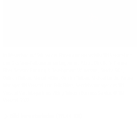
In Westerland auf Sylt hat der Firmenkundenspezialist 1&1 Versatel mit
den Glasfaser-Tiefbauarbeiten begonnen. V.l.n.r.: Dirk Rolfs, Planner
Fiber Network Planning & Development 1&1 Versatel, Sascha Stühl,
Oellrich Tiefbau, Marcel Müller, Oellrich Tiefbau, Michael Lentin, Partner
Manager 1&1 Versatel, und Felix Ehlers, Vertriebsmanager des 1&1
Versatel Vertriebspartners Viking Telecom Business Service. © 1&1
Versatel, 2022
Bild herunterladen (111.44 KB)