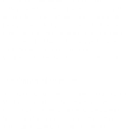
Glasfaserkabel auf Hochtouren. Kurzfristig
entschlossene Unternehmen haben aber auch jetzt
noch die Möglichkeit, am Ausbau teilzuhaben. „Wir
freuen uns sehr, dass wir in kurzer Zeit zahlreiche
Firmen von unserem Angebot überzeugen konnten
und diese nun mit hochleistungsfähiger Glasfaser
ausstatten werden“, so Dr. Sören Trebst,
Vorsitzender der Geschäftsführung von 1&1 Versatel.
Standortvorteil Glasfaser
Nicht nur für die Unternehmen, sondern auch für die
Stadt selbst bringt der Glasfaserausbau einen
großen Vorteil – denn: Um als Wirtschaftsstandort
langfristig attraktiv zu bleiben, spielen neben der
Verkehrsanbindung und der überregionalen