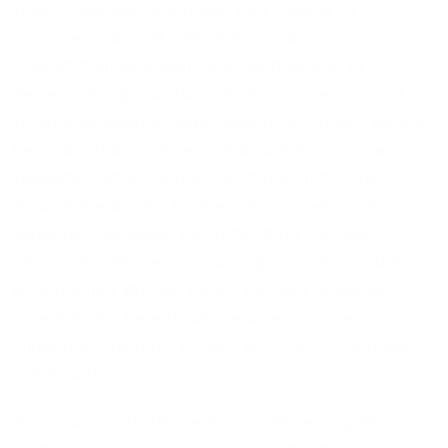
direkte Glasfaseranschlüsse den Zugang zu
Highspeed-Internet: Der Düsseldorfer
Telekommunikationsanbieter baut vorerst in
Westerland eigenwirtschaftlich Glasfaser aus und
bringt ausgewählte Gewerbegebiete an sein Gigabit-
Netz. Den Unternehmen entstehen dabei keine
Baukosten: Im Aktionszeitraum übernimmt 1&1
Versatel die Kosten für die Tiefbauarbeiten, den
Hausanschluss sowie die Installation und das
Freischalten des technischen Equipments. In den
vergangenen Wochen haben die dort ansässigen
Unternehmen bereits passgenaue Glasfaser-
Angebote erhalten – je nach Unternehmensgröße
und Bedarf.
Inzwischen läuft der Tiefbau zur Verlegung der