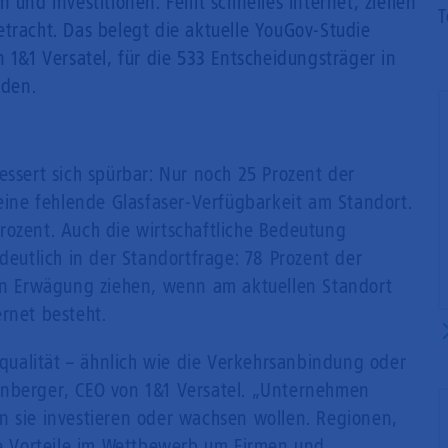
 und Investitionen. Fehlt schnelles Internet, ziehen
T
tracht. Das belegt die aktuelle YouGov-Studie
n 1&1 Versatel, für die 533 Entscheidungsträger in
rden.
essert sich spürbar: Nur noch 25 Prozent der
ne fehlende Glasfaser-Verfügbarkeit am Standort.
rozent. Auch die wirtschaftliche Bedeutung
deutlich in der Standortfrage: 78 Prozent der
 Erwägung ziehen, wenn am aktuellen Standort
rnet besteht.
rtqualität – ähnlich wie die Verkehrsanbindung oder
enberger, CEO von 1&1 Versatel. „Unternehmen
n sie investieren oder wachsen wollen. Regionen,
are Vorteile im Wettbewerb um Firmen und