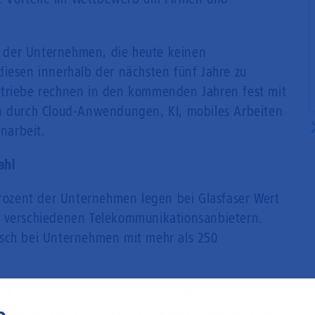
el der Unternehmen, die heute keinen
diesen innerhalb der nächsten fünf Jahre zu
etriebe rechnen in den kommenden Jahren fest mit
en durch Cloud-Anwendungen, KI, mobiles Arbeiten
narbeit.
ahl
 Prozent der Unternehmen legen bei Glasfaser Wert
n verschiedenen Telekommunikationsanbietern.
nsch bei Unternehmen mit mehr als 250
 für den Wettbewerb im Glasfasermarkt.
en Abhängigkeiten, sondern passgenaue Lösungen