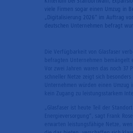
Kriterium bei Standortwahl, Expansion
viele Firmen sogar einen Umzug in Be
„Digitalisierung 2026" im Auftrag vo
deutschen Unternehmen befragt wu
Die Verfügbarkeit von Glasfaser verb
befragten Unternehmen bemängelt ei
Vor zwei Jahren waren das noch 37 P
schneller Netze zeigt sich besonders 
Unternehmen würden einen Umzug in
kein Zugang zu leistungsstarkem Inte
„Glasfaser ist heute Teil der Stando
Energieversorgung“, sagt Frank Ros
erwarten leistungsfähige Netze, wen
die das bieten, verschaffen sich kl