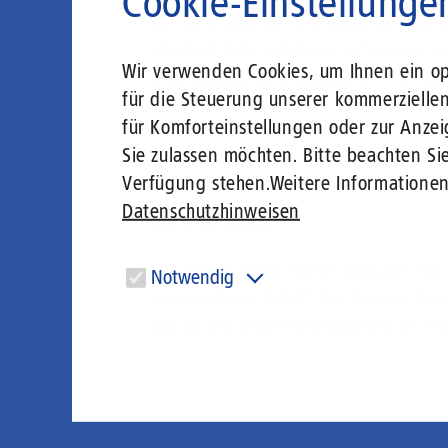
Cookie-Einstellunge
mit bundesweiter Verfügbarkeit. Deu
übersichtliche Glasfaser-Infrastruktu
Wir verwenden Cookies, um Ihnen ein opt
Telekommunikationsanbieter eine be
für die Steuerung unserer kommerzielle
Die vollständige
Studie steht hi
für Komforteinstellungen oder zur Anzei
Sie zulassen möchten. Bitte beachten Sie
Verfügung stehen.
Weitere Informatione
Datenschutzhinweisen
Über die Studie
Die verwendeten Daten beruhen auf 
Notwendig
Unternehmen 2026“ der YouGov Deuts
Diese Cookies sind für den Betrieb der Seite unbedingt
533 Unternehmensentscheidende vom 
notwendig und ermöglichen beispielsweise
sicherheitsrelevante Funktionalitäten.