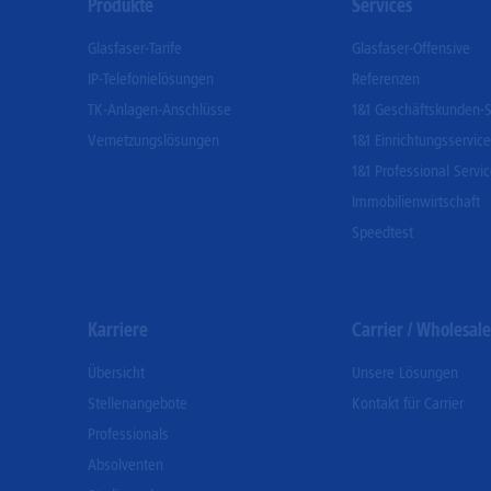
Produkte
Services
Menu
Glasfaser-Tarife
Glasfaser-Offensive
IP-Telefonielösungen
Referenzen
TK-Anlagen-Anschlüsse
1&1 Geschäftskunden-S
Vernetzungslösungen
1&1 Einrichtungsservice
1&1 Professional Servi
Immobilienwirtschaft
Speedtest
Karriere
Carrier / Wholesale
Übersicht
Unsere Lösungen
Stellenangebote
Kontakt für Carrier
Professionals
Absolventen