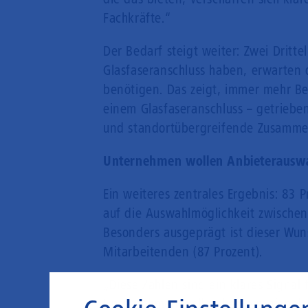
Fachkräfte.“
Der Bedarf steigt weiter: Zwei Dritt
Glasfaseranschluss haben, erwarten 
benötigen. Das zeigt, immer mehr B
einem Glasfaseranschluss – getrieb
und standortübergreifende Zusamme
Unternehmen wollen Anbieterausw
Ein weiteres zentrales Ergebnis: 83
auf die Auswahlmöglichkeit zwische
Besonders ausgeprägt ist dieser Wu
Mitarbeitenden (87 Prozent).
„Diese Zahlen sind ein klares Signal
Unternehmen wollen keine regional