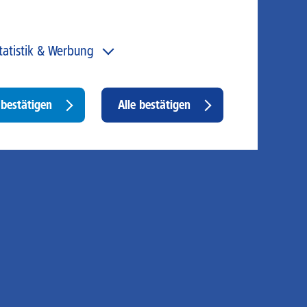
tatistik & Werbung
 unser Angebot und unsere Webseite weiter zu
rbessern, erfassen wir anonymisierte Daten für Statistiken
d Analysen. Mithilfe dieser Cookies können wir
Withdraw
bestätigen
Alle bestätigen
ispielsweise die Besucherzahlen und den Effekt
consent
stimmter Seiten unseres Web-Auftritts ermitteln und
sere Inhalte optimieren. Hier kommen z. B. Cookies von
ogle und LinkedIN zum Einsatz.