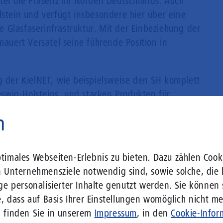
atel die Präsenz im Norden Deutschlands. Auch
lstein und verfügt insbesondere hier über eine
 Glasfaserinfrastruktur. Mit der Einbeziehung der
mauert Versatel seine führende Position in
g der KielNET, wie beispielsweise den SH komplett
swig-Holsteins, und starken Produkten für
as Unternehmen perfekt zu Versatel. Mit
n
n wird das Geschäft der KielNET zukünftig
imales Webseiten-Erlebnis zu bieten. Dazu zählen Cooki
r Region haben Versatel und die Stadtwerke Kiel im
n Unternehmensziele notwendig sind, sowie solche, die 
einen umfassenden und langfristigen
ge personalisierter Inhalte genutzt werden. Sie können
Ziel ist es, den Unternehmen und Privatkunden in
, dass auf Basis Ihrer Einstellungen womöglich nicht meh
Vernetzungsleistungen und hohe Bandbreiten zu
n finden Sie in unserem
Impressum
, in den
Cookie-Infor