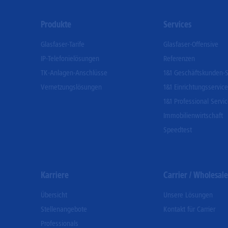
Footer
Produkte
Services
Menu
Glasfaser-Tarife
Glasfaser-Offensive
IP-Telefonielösungen
Referenzen
TK-Anlagen-Anschlüsse
1&1 Geschäftskunden-S
Vernetzungslösungen
1&1 Einrichtungsservice
1&1 Professional Servi
Immobilienwirtschaft
Speedtest
Karriere
Carrier / Wholesale
Übersicht
Unsere Lösungen
Stellenangebote
Kontakt für Carrier
Professionals