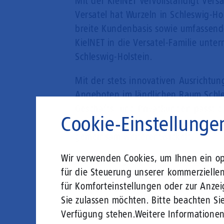
Mit der KielNET vervollständigt Vers
Versatel hat Wurzeln in Schleswig-Ho
breite Kundenbasis sowie umfassende
KielNET in die Versatel-Familie unter
Schleswig-Holstein.
Mit der stets innovativen Ausrichtun
Angeboten im ländlichen Raum Schle
Geschäfts- und Privatkunden passt d
Cookie-Einstellunge
gebündelten Stärken und Kompetenze
gemeinsam weiterentwickelt.
Wir verwenden Cookies, um Ihnen ein opt
Zur Stärkung der Infrastruktur in de
für die Steuerung unserer kommerzielle
Rahmen der Übernahme der KielNET 
für Komforteinstellungen oder zur Anzei
Kooperationsvertrag unterzeichnet. 
Sie zulassen möchten. Bitte beachten Sie
der Region der Zukunftspartner für 
Verfügung stehen.
Weitere Informatione
sein.