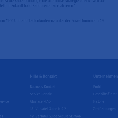
 ist die Kabeltechnologie die alternative Strategie zu FTTx, weil das
tellt, in Zukunft hohe Bandbreiten zu realisieren.“
ute um 11:00 Uhr eine Telefonkonferenz unter der Einwahlnummer +49
Hilfe & Kontakt
Unternehme
Business-Kontakt
Profil
Service-Portale
Geschäftsführer
ervice
Glasfaser-FAQ
Historie
1&1 Versatel Guide NIS-2
Zertifizierungen
ces
1&1 Versatel Guide Secure SD-WAN