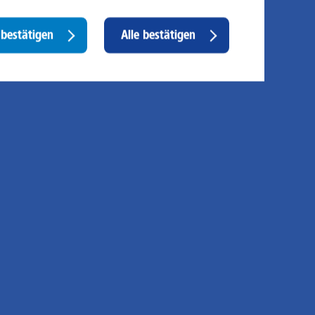
 unser Angebot und unsere Webseite weiter zu
rbessern, erfassen wir anonymisierte Daten für Statistiken
d Analysen. Mithilfe dieser Cookies können wir
Withdraw
bestätigen
Alle bestätigen
ispielsweise die Besucherzahlen und den Effekt
consent
stimmter Seiten unseres Web-Auftritts ermitteln und
sere Inhalte optimieren. Hier kommen z. B. Cookies von
ogle und LinkedIN zum Einsatz.