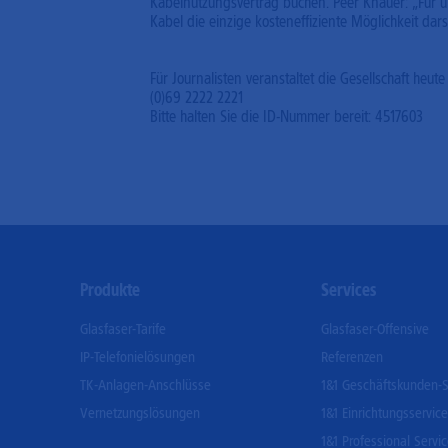
Kabelnutzungsvertrag buchen. Peer Knauer: „Für uns
Kabel die einzige kosteneffiziente Möglichkeit dars
Für Journalisten veranstaltet die Gesellschaft he
(0)69 2222 2221
Bitte halten Sie die ID-Nummer bereit: 4517603
Footer
Produkte
Services
Menu
Glasfaser-Tarife
Glasfaser-Offensive
IP-Telefonielösungen
Referenzen
TK-Anlagen-Anschlüsse
1&1 Geschäftskunden-S
Vernetzungslösungen
1&1 Einrichtungsservice
1&1 Professional Servi