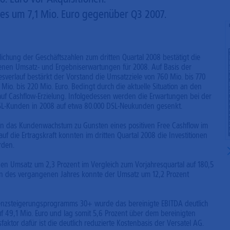
s um 7,1 Mio. Euro gegenüber Q3 2007.
lichung der Geschäftszahlen zum dritten Quartal 2008 bestätigt die
nen Umsatz- und Ergebniserwartungen für 2008. Auf Basis der
esverlauf bestärkt der Vorstand die Umsatzziele von 760 Mio. bis 770
 Mio. bis 220 Mio. Euro. Bedingt durch die aktuelle Situation an den
auf Cashflow-Erzielung. Infolgedessen werden die Erwartungen bei der
L-Kunden in 2008 auf etwa 80.000 DSL-Neukunden gesenkt.
n in das Kundenwachstum zu Gunsten eines positiven Free Cashflow im
uf die Ertragskraft konnten im dritten Quartal 2008 die Investitionen
rden.
 den Umsatz um 2,3 Prozent im Vergleich zum Vorjahresquartal auf 180,5
en des vergangenen Jahres konnte der Umsatz um 12,2 Prozent
zienzsteigerungsprogramms 30+ wurde das bereinigte EBITDA deutlich
 auf 49,1 Mio. Euro und lag somit 5,6 Prozent über dem bereinigten
faktor dafür ist die deutlich reduzierte Kostenbasis der Versatel AG.