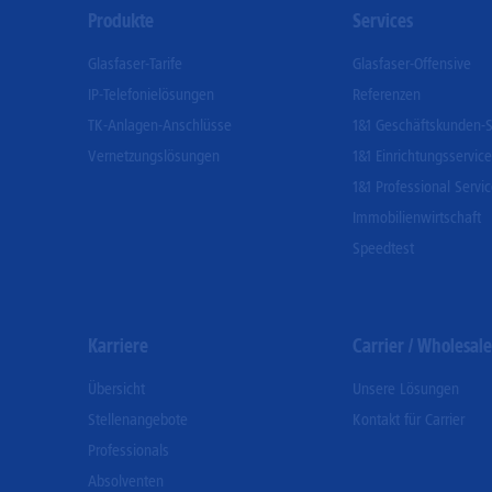
Footer
Produkte
Services
Menu
Glasfaser-Tarife
Glasfaser-Offensive
IP-Telefonielösungen
Referenzen
TK-Anlagen-Anschlüsse
1&1 Geschäftskunden-S
Vernetzungslösungen
1&1 Einrichtungsservice
1&1 Professional Servi
Immobilienwirtschaft
Speedtest
Karriere
Carrier / Wholesale
Übersicht
Unsere Lösungen
Stellenangebote
Kontakt für Carrier
Professionals
Absolventen