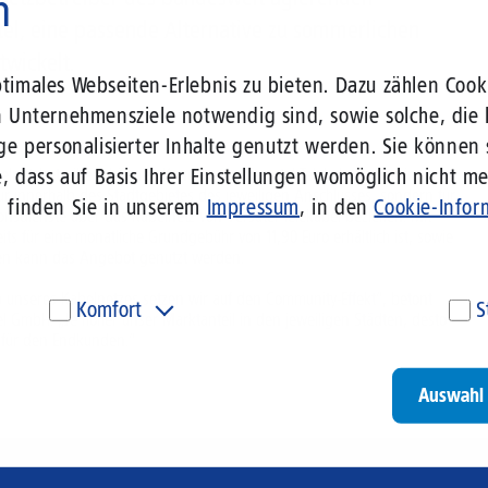
n
el, eine passende Alternative zu sommerlichen
wickelt.
imales Webseiten-Erlebnis zu bieten. Dazu zählen Cooki
n Unternehmensziele notwendig sind, sowie solche, die 
ge personalisierter Inhalte genutzt werden. Sie können
, dass auf Basis Ihrer Einstellungen womöglich nicht meh
belnetzbetreibers können Kunden von Versatel Telekabel untereinander
nur innerhalb des Stadtgebietes des jeweiligen Anschlusses, sondern für
n finden Sie in unserem
Impressum
, in den
Cookie-Infor
onsdienste über das Kabelnetz von Versatel Telekabel beziehen. Mit
eits für eine monatliche Grundgebühr von 11,90 Euro erhältlich ist, sowie
kten kann das Angebot genutzt werden.
 unseres Kabelnetzes setzen wir auf den Community-Effekt“, betont
Komfort
S
el GmbH. „Je höher unser Marktanteil in den jeweiligen Städten, desto
e für den Endkunden.“
Diese Cookies werden genutzt, um Ihnen personalisierte
Um
Inhalte, passend zu Ihren Interessen anzuzeigen. Somit
ve
können wir Ihnen Angebote präsentieren, die für Sie
un
Auswahl 
besonders relevant sind. Diese Cookies sind z. B. notwendig,
be
um unsere Videos, die wir von Youtube einbinden,
be
wiedergeben zu können.
un
Go