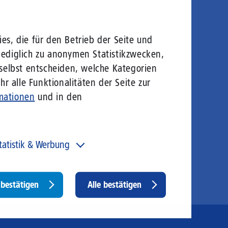
es, die für den Betrieb der Seite und
lediglich zu anonymen Statistikzwecken,
 selbst entscheiden, welche Kategorien
r alle Funktionalitäten der Seite zur
mationen
und in den
tatistik & Werbung
 unser Angebot und unsere Webseite weiter zu
rbessern, erfassen wir anonymisierte Daten für Statistiken
d Analysen. Mithilfe dieser Cookies können wir
Withdraw
bestätigen
Alle bestätigen
ispielsweise die Besucherzahlen und den Effekt
consent
stimmter Seiten unseres Web-Auftritts ermitteln und
sere Inhalte optimieren. Hier kommen z. B. Cookies von
ogle und LinkedIN zum Einsatz.