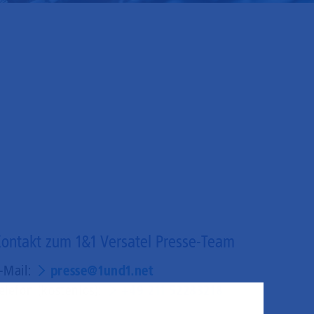
ontakt zum 1&1 Versatel Presse-Team
-Mail:
presse@1und1.net
elefon (kostenlos):
+49 211 52283218