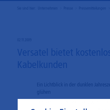
Sie sind hier:
Unternehmen
Presse
Pressemitteilungen
02.11.2009
Versatel bietet kostenl
Kabelkunden
Ein Lichtblick in der dunklen Jahresz
glühen
Düsseldorf, 2. November 2009 – Recht
Versatel Telekabel GmbH, der Kabe