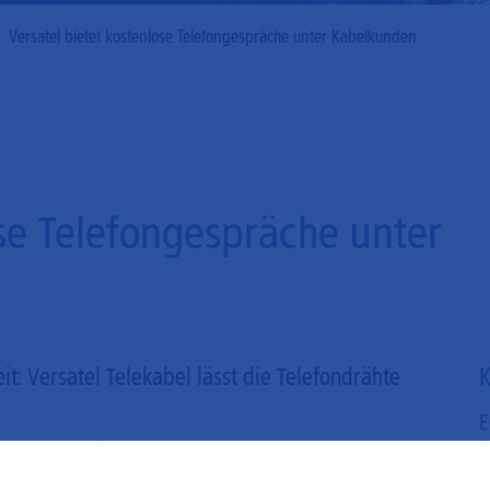
Mobilfunk
Versatel bietet kostenlose Telefongespräche unter Kabelkunden
ose Telefongespräche unter
K
eit: Versatel Telekabel lässt die Telefondrähte
E
zeitig zu Beginn der kalten Jahreszeit hat die
T
lnetzbetreiber des bundesweit agierenden