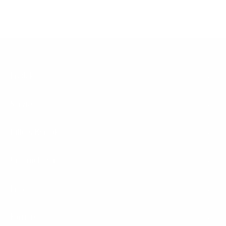
Footer
Produkte
Menu
Services
Hilfe & Kontakt
Unternehmen
Presse
Karriere