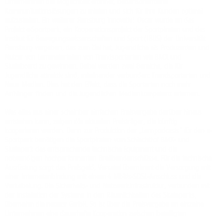
Unternehmen die Möglichkeit eröffnet, bedarfsorientierte
Kommunikationslösungen zu mieten und sich für ihre Kunden optimal
aufzustellen. Ein weiterer Flensburg innovativ! Oscar wurde an das
Projekt e-Sportpark, ein Kooperationsprojekt der Sportpiraten und des
Institut für Bewegungswissenschaften und Sport (IBUS) der Universität
Flensburg vergeben, das zum Ziel hat, Jugendliche als Produzenten und
Nutzer von Lernmaterialien von Trendsportarten wie BMX und
Skateboard zu gewinnen. Dabei werden zwei Bereiche, die für
Jugendliche attraktiv sind, miteinander verbunden: Trendsportarten und
Neue Medien. Dies hat den Effekt, dass die Sportarten noch mehr
Anhänger finden und die Jugendlichen Medienkompetenz erlernen.
Was alles aus einer scheinbar einfachen Preisvergabe darüber hinaus
entstehen kann, zeigen die aktuellen Preisträger, die künftig
kooperieren werden. Denn zur Produktion der „Lernpodcasts“ für den e-
Sportpark benötigen die Sportpiraten vom Schlachthof BMX- und
Skatepark das entsprechende technische Equipment und die
notwendigen hochperformanten Breitbandanschlüsse. Für die technische
Ausrüstung sorgt das Preisgeld, Versatel übernimmt die Versorgung mit
einer Internetanbindung mit einem 4 Mbit/s-SDSL-Anschluss und die
Verkabelung. Die Sicherheits- und Netzwerkinfrastruktur, verbunden mit
der Installation der Systeme in den Räumlichkeiten des Skateparks,
übernahm die netator GmbH. So ist über die Preisvergabe an einzelne
Unternehmen eine dauerhafte Kooperation zwischen beteiligten