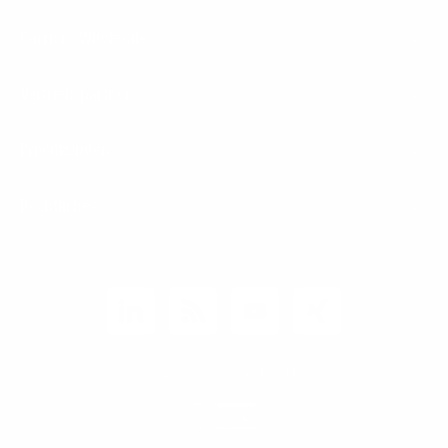
Carrier / Wholesale
Vertriebspartner
Privatkunden
Rechtliches
Unternehmen
Kunden-Login
© 2026 1&1 Versatel GmbH
News-Blog
Business Infoline
0800 8040200