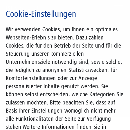
Direkt
zum
Cookie-Einstellungen
Inhalt
Suchbegriff
Wir verwenden Cookies, um Ihnen ein optimales
Webseiten-Erlebnis zu bieten. Dazu zählen
1&1 Versatel
Cookies, die für den Betrieb der Seite und für die
Steuerung unserer kommerziellen
Pressemitteilungen
Unternehmensziele notwendig sind, sowie solche,
die lediglich zu anonymen Statistikzwecken, für
Komforteinstellungen oder zur Anzeige
personalisierter Inhalte genutzt werden. Sie
können selbst entscheiden, welche Kategorien Sie
zulassen möchten. Bitte beachten Sie, dass auf
Basis Ihrer Einstellungen womöglich nicht mehr
alle Funktionalitäten der Seite zur Verfügung
Unternehmen
Presse
Pressemitteilungen
stehen.
Weitere Informationen finden Sie in