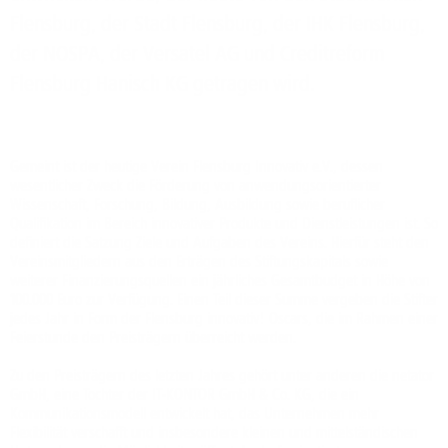
Flensburg, der Stadt Flensburg, der IHK Flensburg,
der NOSPA, der Versatel AG und Creditreform
Flensburg Hanisch KG getragen wird.
Gemeint ist der heutige Verein Flensburg Innovativ e.V., dessen
wesentlicher Zweck die Förderung von anwendungsorientierter
Wissenschaft, Forschung, Bildung, Ausbildung sowie beruflicher
Qualifikation im Bereich innovativer Produkte und Dienstleistungen ist. So
definiert die Satzung Ziele und Aufgaben des Vereins. Hierfür steht den
Vereinsmitgliedern aus den Erträgen des Stiftungskapitals sowie
weiterer Finanzierungsquellen ein jährliches Gesamtbudget in Höhe von
100.000 Euro zur Verfügung. Einen Teil dieser Summe vergeben die Stifter
jedes Jahr in Form der Flensburg innovativ! Oscars, die im Rahmen einer
Feierstunde den Preisträgern überreicht werden.
Zu den Preisträgern des letzten Jahres gehört unter anderen die netator
GmbH, eine Tochter der IT-KONTOR GmbH & Co. KG, die ein
Kommunikationsmodell entwickelt hat, das Unternehmen mehr
Flexibilität verschafft und insbesondere kleinen und mittelständischen