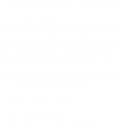
Unternehmen und Projekten entstanden, die dem Standort Flensburg in
mehrfacher Hinsicht nachhaltig nutzt.
„Dies ist ein mehr als gelungenes Beispiel, wie – wenn alle wichtigen
Treiber an einem Tisch sitzen und sich gemeinschaftlich engagieren –
Netzwerke entstehen können, die einerseits jungen Unternehmen
helfen Fuß zu fassen und andererseits einen Beitrag zum Funktionieren
der Stadtgesellschaft leisten“, zeigt sich der Standortverantwortliche von
Versatel in Flensburg, Matthias Damerow, überzeugt von dem Konzept
des Vereins. Deshalb kündigt er an, dass sich Versatel auch weiterhin in
Flensburg und der Region engagieren werde, „um einen Beitrag zu
leisten, den Norden wirtschaftlich und sozial zu stärken.“
Flensburg innovativ vergibt auch 2010 wieder den Innovations-Oscar.
Wer eine gute Idee hat, die den Standort Flensburg voranbringt, kann
sich unter www.flensburg-innovativ.de bewerben.
Kontakt zum 1&1 Versatel Presse-Team
E-Mail:
presse@1und1.net
Telefon (kostenlos):
+49 211 52283218