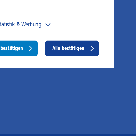
tatistik & Werbung
 unser Angebot und unsere Webseite weiter zu
rbessern, erfassen wir anonymisierte Daten für Statistiken
d Analysen. Mithilfe dieser Cookies können wir
Withdraw
bestätigen
Alle bestätigen
ispielsweise die Besucherzahlen und den Effekt
consent
stimmter Seiten unseres Web-Auftritts ermitteln und
sere Inhalte optimieren. Hier kommen z. B. Cookies von
ogle und LinkedIN zum Einsatz.