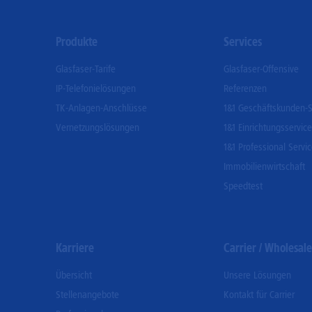
Footer
Produkte
Services
Menu
Glasfaser-Tarife
Glasfaser-Offensive
IP-Telefonielösungen
Referenzen
TK-Anlagen-Anschlüsse
1&1 Geschäftskunden-S
Vernetzungslösungen
1&1 Einrichtungsservice
1&1 Professional Servi
Immobilienwirtschaft
Speedtest
Karriere
Carrier / Wholesale
Übersicht
Unsere Lösungen
Stellenangebote
Kontakt für Carrier