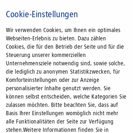
Direkt
zum
Cookie-Einstellungen
Inhalt
Suchbegriff
Wir verwenden Cookies, um Ihnen ein optimales
Webseiten-Erlebnis zu bieten. Dazu zählen
1&1 Versatel
Cookies, die für den Betrieb der Seite und für die
Steuerung unserer kommerziellen
Pressemitteilungen
Unternehmensziele notwendig sind, sowie solche,
die lediglich zu anonymen Statistikzwecken, für
Komforteinstellungen oder zur Anzeige
personalisierter Inhalte genutzt werden. Sie
können selbst entscheiden, welche Kategorien Sie
zulassen möchten. Bitte beachten Sie, dass auf
Basis Ihrer Einstellungen womöglich nicht mehr
alle Funktionalitäten der Seite zur Verfügung
Unternehmen
Presse
Pressemitteilungen
stehen.
Weitere Informationen finden Sie in