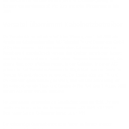
der Vorstand der Versatel AG eine jährliche Kosteneinsparung im
Konzern von mindestens 30 Mio. Euro, mit voller Wirksamkeit im Jahr
2009.
Versatel übernimmt Kabelnetzbetreiber
Die Versatel AG hat mit wirtschaftlicher Wirkung zum 1. Juli 2008 alle
Anteile am Kabelnetzbetreiber AKF Telekabel TV und Datennetze GmbH
(AKF) übernommen. Mit dem Erwerb eines Kabelnetzbetreibers der
Netzebene 4 erschließt sich Versatel den direkten technischen Zugang
zum Endkunden und kann somit seinen Hauptwettbewerbsvorteil, das
eigene Netz, noch effektiver nutzen. In den Gebieten, in denen AKF
präsent ist, hat Versatel außerdem die Möglichkeit, von der Deutschen
Telekom AG unabhängiger zu werden. Die Kombination von TV- und
DSL-Diensten gewährleistet gleichzeitig eine stärkere Ausrichtung auf
Bündelangebote wie Triple- und Quadruple Play. Seit dem 1. August 2008
firmiert AKF unter Versatel Telekabel.
Für Journalisten veranstaltet die Gesellschaft heute um 10:00 Uhr eine
Telefonkonferenz unter der Einwahlnummer +49 (0)69 5007 1309
Bitte halten Sie die ID-Nummer bereit: 56 63 499
Der vollständige Quartalsbericht ist zu finden im Bereich Investor