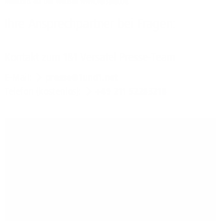
Relations auf der Website
www.versatel.de
.
Ihre Ansprechpartner bei Fragen:
Kontakt zum 1&1 Versatel Presse-Team
E-Mail:
presse@1und1.net
Telefon (kostenlos):
+49 211 52283218