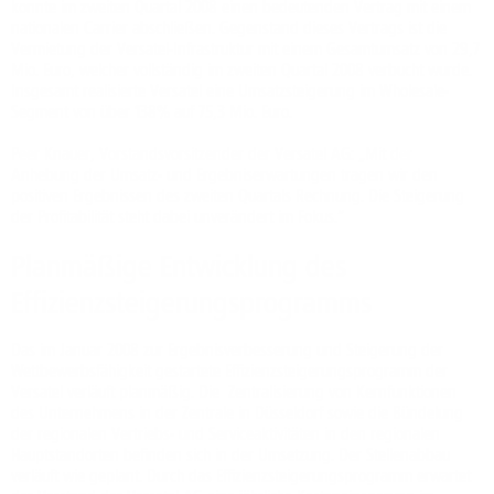
konnte im zweiten Quartal 2008 einen bedeutenden Vertrag mit einem
nationalen Carrier abschließen. Gegenstand dieses Vertrags ist die
Vermietung der Versatel-Infrastruktur mit einem Gesamtumsatz von 29,7
Mio. Euro, welcher vollständig im zweiten Quartal 2008 verbucht wurde.
Insgesamt realisierte Versatel eine Umsatzsteigerung im Wholesale-
Segment von über 138% auf 75,3 Mio. Euro.
Peer Knauer, Vorstandsvorsitzender der Versatel AG: „Mit der
Anhebung der Umsatz- und Ergebniserwartungen tragen wir den
positiven Ergebnissen des zweiten Quartals Rechnung. Die Steigerung
der Profitabilität steht dabei unverändert im Fokus.“
Planmäßige Entwicklung des
Effizienzsteigerungsprogramms
Das im Januar 2008 zur Ergebnisverbesserung und Steigerung der
Wettbewerbsfähigkeit gestartete Effizienzsteigerungsprogramm der
Versatel verläuft planmäßig. Die Zentralisierung von Kernfunktionen
des Unternehmens in der Zentrale in Düsseldorf sowie die Bündelung
der regionalen Vertriebs- und Serviceaktivitäten in den regionalen
Hauptstandorten befinden sich in der Umsetzung. Der Stellenabbau
verläuft wie geplant. Durch das Effizienzsteigerungsprogramm erwartet