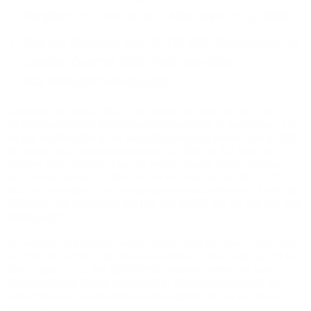
Vergleich zu minus 56,6 Mio. Euro in Q2 2007
Starker Zuwachs von 25.727 DSL-Neukunden im
zweiten Quartal 2008 trotz gesenkter
Marketingaufwendungen
Düsseldorf, 14. August 2008 – Die Versatel AG, einer der größten
infrastrukturbasierten Telekommunikationsanbieter in Deutschland, hebt
mit der Veröffentlichung der Geschäftszahlen zum zweiten Quartal 2008
die Umsatz- und Ergebniserwartungen für 2008 an. Auf Basis der
positiven Geschäftsentwicklung im zweiten Quartal hat der Vorstand
die Umsatzziele von 730 Mio. bis 740 Mio. Euro auf 760 Mio. bis 770
Mio. Euro angehoben. Gleichzeitig wurde das zu erwartende, bereinigte
EBITDA-Ziel von mindestens 200 Mio. Euro auf 210 Mio. bis 220 Mio. Euro
heraufgesetzt.
Die Versatel AG konnte im zweiten Quartal 2008 mit einem Umsatzplus
von 29% im Vergleich zum Vorjahresquartal eine Steigerung auf 211 Mio.
Euro in verzeichnen. Der ARPU-Verfall (Average revenue per user;
durchschnittlicher Umsatz pro Kunde) im Privatkundengeschäft, der
starke Preisdruck im Geschäftskunden-Segment und die negativen
saisonalen Effekte in allen drei strategischen Segmenten konnten durch