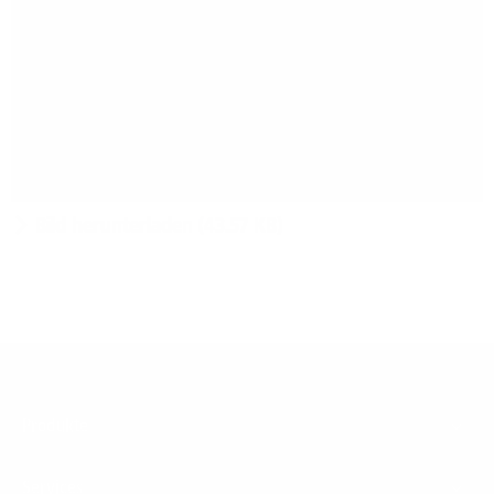
Bild herunterladen (43.57 KB)
Footer
Produkte
Menu
Services