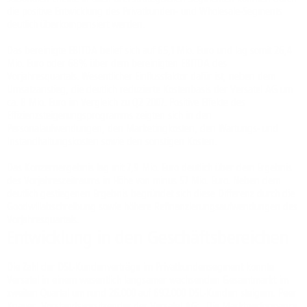
die positive Entwicklung des Privatkunden- und Wholesale-Segments
deutlich überkompensiert werden.
Das bereinigte EBITDA belief sich auf 65,1 Mio. Euro und lag somit 26,4
Mio. Euro oder 68% über dem bereinigten EBITDA des
Vorjahresquartals. Wesentlicher Einflussfaktor dafür ist, neben dem
Umsatzanstieg, die deutlich reduzierte Kostenbasis der Versatel AG um
ca. 8 Mio. Euro im Vergleich zu Q2 2007. Positive Effekte des
Effizienzsteigerungsprogramms zeigten sich in den
Personalaufwendungen, den Marketingkosten, den Wartungs- und
Instandhaltungskosten sowie den sonstigen Kosten.
Das Konzernergebnis lag mit 7,9 Mio. Euro deutlich über dem Ergebnis
des Vorjahreszeitraums in Höhe von minus 57 Mio. Euro. Neben dem
deutlich gestiegenen Ergebnis begründet sich diese Differenz durch die
Goodwillabschreibung sowie höhere Refinanzierungsaufwendungen des
Vorjahresquartals.
Entwicklung in den Geschäftsbereichen
Die Zahl der DSL-Kundenverträge im Privatkundensegment konnte
Versatel in einem wesentlich langsamer wachsenden Gesamtmarkt im
zweiten Quartal um rund 26.000 auf 692.000 DSL-Kunden steigern. Peer
Knauer, Vorstandsvorsitzender der Versatel AG: „Die Marktperformance