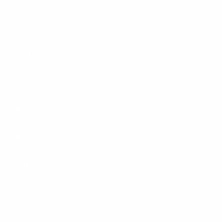
Hilfe & Kontakt
Unternehmen
Presse
Karriere
Carrier / Wholesale
Vertriebspartner
Privatkunden
Rechtliches