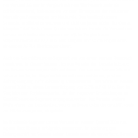
der Versatel AG war im Vergleich mit dem Wettbewerb mehr als
zufriedenstellend, insbesondere vor dem Hintergrund der reduzierten
Marketingaufwendungen pro Neukunde. Dies bestätigt unsere
Strategie, profitabel zu wachsen und nicht um jeden letzten Kunden zu
kämpfen.“ Auf Basis dieses Kundenwachstums konnte die Versatel den
Umsatz im Privatkundensegment um 6% im Vergleich zum
Vorjahresquartal auf 87,8 Mio. Euro steigern und so die Folgen eines
sinkenden ARPUs überkompensieren.
Auch das Geschäftskunden-Segment war von einem starken Preisdruck
gezeichnet. In diesem Segment konnte Versatel den Umsatzrückgang
des Bestandskundengeschäfts auf Grund des starken Preisverfalls und
saisonal bedingten Negativeffekten mit dem realisierten, positiven
Auftragseingang nicht vollständig kompensieren. Dies führte im zweiten
Quartal 2008 zu einem Umsatzrückgang von 2,2% auf 48 Mio. Euro im
Vergleich zum Vorjahresquartal. Um den negativen Entwicklungen im
Geschäftskunden-Segment entgegenzuwirken, hat Versatel weitere
Maßnahmen zur Umsatzabsicherung im Bestandskundengeschäft sowie
zur Effizienzsteigerung eingeleitet.
Im Wholesale-Segment konnte Versatel im zweiten Quartal 2008 das
eigene Netz überaus erfolgreich vermarkten. Im hochmargigen
Datengeschäft hat Versatel seinen Umsatz mehr als vervierfacht. Versatel