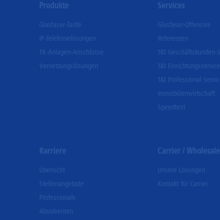
Footer
Produkte
Services
Menu
Glasfaser-Tarife
Glasfaser-Offensive
IP-Telefonielösungen
Referenzen
TK-Anlagen-Anschlüsse
1&1 Geschäftskunden-S
Vernetzungslösungen
1&1 Einrichtungsservice
1&1 Professional Servi
Immobilienwirtschaft
Speedtest
Karriere
Carrier / Wholesale
Übersicht
Unsere Lösungen
Stellenangebote
Kontakt für Carrier
Professionals
Absolventen