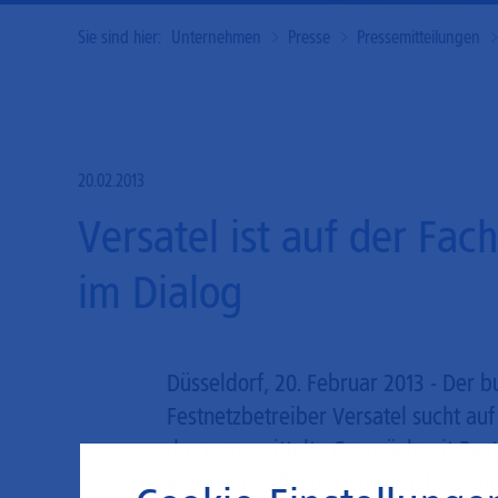
Sie sind hier:
Unternehmen
Presse
Pressemitteilungen
20.02.2013
Versatel ist auf der Fac
im Dialog
Düsseldorf, 20. Februar 2013 - Der
Festnetzbetreiber Versatel sucht au
das unvermittelte Gespräch mit Bes
Branchentreffs, der vom 26. bis zum 