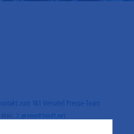
ontakt zum 1&1 Versatel Presse-Team
-Mail:
presse@1und1.net
elefon (kostenlos):
+49 211 52283218