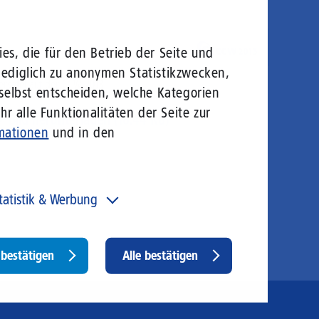
es, die für den Betrieb der Seite und
lediglich zu anonymen Statistikzwecken,
ersatel auf der CCW 2013
 selbst entscheiden, welche Kategorien
r alle Funktionalitäten der Seite zur
Bild herunterladen (16.44 KB)
mationen
und in den
tatistik & Werbung
 unser Angebot und unsere Webseite weiter zu
rbessern, erfassen wir anonymisierte Daten für Statistiken
d Analysen. Mithilfe dieser Cookies können wir
Withdraw
bestätigen
Alle bestätigen
ispielsweise die Besucherzahlen und den Effekt
consent
stimmter Seiten unseres Web-Auftritts ermitteln und
sere Inhalte optimieren. Hier kommen z. B. Cookies von
ogle und LinkedIN zum Einsatz.