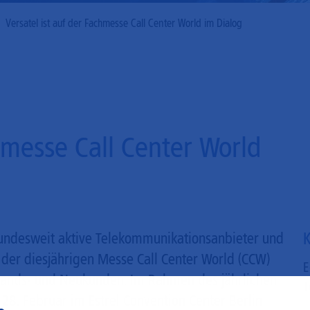
Mobilfunk
Versatel ist auf der Fachmesse Call Center World im Dialog
hmesse Call Center World
K
 bundesweit aktive Telekommunikationsanbieter und
f der diesjährigen Messe Call Center World (CCW)
E
tands- und Neukunden. Im Rahmen des jährlichen
T
28. Februar im Estrel Convention Center Berlin