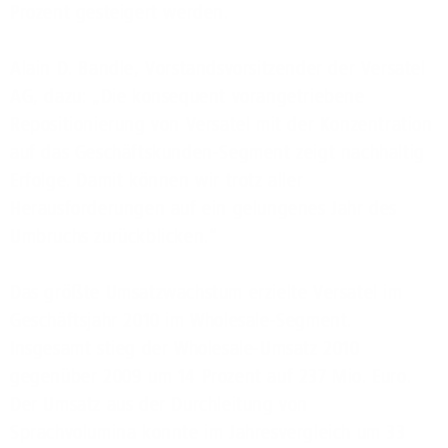
Prozent gesteigert werden.
Alain D. Bandle, Vorstandsvorsitzender der Versatel
AG, dazu: „Die konsequent vorangetriebene
Repositionierung von Versatel mit der Konzentration
auf das Geschäftskunden-Segment zeigt nachhaltig
Erfolge. Damit können wir trotz aller
Herausforderungen auf ein gelungenes Jahr des
Umbruchs zurückblicken.“
Das größte Umsatzwachstum erzielte Versatel im
Geschäftsjahr 2010 im Wholesale-Segment.
Insgesamt stieg der Wholesale-Umsatz 2010
gegenüber 2009 um 14 Prozent auf 237 Mio. Euro.
Der Umsatz aus der Durchleitung von
Sprachvolumina konnte im Jahresvergleich um 33