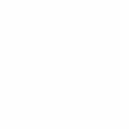
Footer
Produkte
Menu
Services
Hilfe & Kontakt
Unternehmen
Presse
Karriere
Carrier / Wholesale