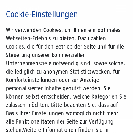
Direkt
zum
Cookie-Einstellungen
Inhalt
Suchbegriff
Wir verwenden Cookies, um Ihnen ein optimales
Webseiten-Erlebnis zu bieten. Dazu zählen
1&1 Versatel
Cookies, die für den Betrieb der Seite und für die
Steuerung unserer kommerziellen
Pressemitteilungen
Unternehmensziele notwendig sind, sowie solche,
die lediglich zu anonymen Statistikzwecken, für
Komforteinstellungen oder zur Anzeige
personalisierter Inhalte genutzt werden. Sie
können selbst entscheiden, welche Kategorien Sie
zulassen möchten. Bitte beachten Sie, dass auf
Basis Ihrer Einstellungen womöglich nicht mehr
alle Funktionalitäten der Seite zur Verfügung
Unternehmen
Presse
Pressemitteilungen
stehen.
Weitere Informationen finden Sie in