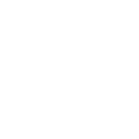
Mio. Euro auf 159 Mio. Euro verbessert werden.
„Die positive Entwicklung der B2B-
Geschäftssegmente fußt auf der zentralen Stärke
von Versatel: Unser einzigartiges Glasfasernetz
ermöglicht es uns, die stetig steigende Nachfrage
nach hohen Bandbreiten zu befriedigen“, erklärt
Alain D. Bandle, Vorstandsvorsitzender der Versatel
AG.
Das Privatkunden-Segment erwirtschaftete im
Geschäftsjahr 2010 einen Umsatz von 279 Mio. Euro.
Der Rückgang von 43 Mio. Euro gegenüber dem
Vorjahr resultierte im Wesentlichen aus der Abnahme
der Kundenbasis um rund 69.000 Verträge sowie der
Verminderung des durchschnittlichen Umsatzes je