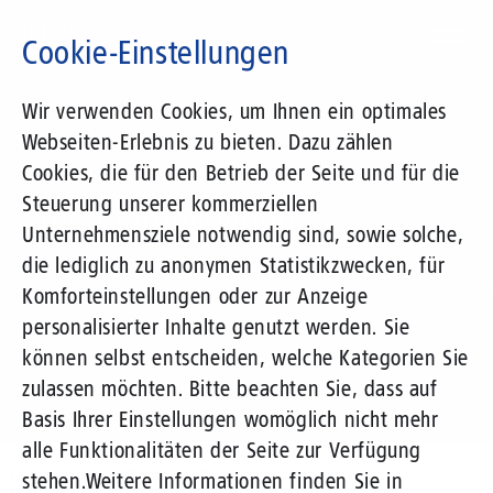
Direkt
zum
Cookie-Einstellungen
Inhalt
Suchbegriff
Wir verwenden Cookies, um Ihnen ein optimales
Webseiten-Erlebnis zu bieten. Dazu zählen
1&1 Versatel
Cookies, die für den Betrieb der Seite und für die
Steuerung unserer kommerziellen
Pressemitteilungen
Unternehmensziele notwendig sind, sowie solche,
die lediglich zu anonymen Statistikzwecken, für
Komforteinstellungen oder zur Anzeige
personalisierter Inhalte genutzt werden. Sie
können selbst entscheiden, welche Kategorien Sie
zulassen möchten. Bitte beachten Sie, dass auf
Basis Ihrer Einstellungen womöglich nicht mehr
alle Funktionalitäten der Seite zur Verfügung
Unternehmen
Presse
Pressemitteilungen
stehen.
Weitere Informationen finden Sie in