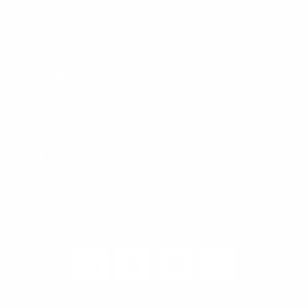
Presse
Karriere
Carrier / Wholesale
Vertriebspartner
Privatkunden
Rechtliches
Unternehmen
Kunden-Login
© 2026 1&1 Versatel GmbH