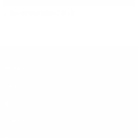
Bild herunterladen (3.13 KB)
Footer
Produkte
Menu
Services
Hilfe & Kontakt
Unternehmen