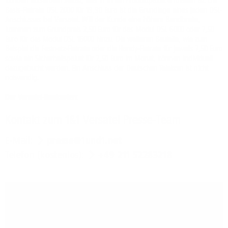
Kunden außerdem selbst, was in ihrem Produktpaket enthalten ist. Die
Basis-Flatrate DSL 2000 für 19,90 Euro ist die Grundlage eines jeden DSL-
Anschlusses bei Versatel. Will der Kunde eine höhere Bandbreite,
kommen zum Grundpreis 2,50 Euro für das Modul DSL 6000 oder 7,50
Euro für das Modul DSL 16000 hinzu. Die weiteren Bauteile, wie zum
Beispiel die Festnetz-Flatrate oder die Handy-Flatrate für jeweils 7,50 Euro
sowie ein Sicherheitspaket für 2,50 Euro im Monat, können individuell
dazugebucht werden. Ein Anschluss der Deutschen Telekom ist nicht
notwendig.
Der Versatel-Baukasten:
Kontakt zum 1&1 Versatel Presse-Team
E-Mail:
presse@1und1.net
Telefon (kostenlos):
+49 211 52283218