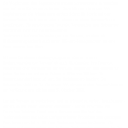
die Möglichkeit, den Regenschirm mit der Sonnencreme zu tauschen
und auf Teneriffa Sonne zu tanken. Dazu können die ersten 555
Empfehlenden die Prämie ganz einfach Schritt für Schritt auf den
Versatel-Seiten im Internet oder in einem der vielen Versatel-Shops
beauftragen. Die empfohlenen Freunde, Verwandten und Bekannten
bekommen nicht nur die umfassenden
Telekommunikationsdiestleistungen der Versatel, sondern als
Willkommensgeschenk auch einen 100-Euro-Reisegutschein für eine
Pauschalreise ihrer Wahl.
Mit dem Kundenempfehlungsprogramm können sowohl
Bestandskunden der Versatel als auch Nichtkunden ihre Freunde,
Bekannten oder Verwandten zur Versatel empfehlen und werden für
jeden Neukunden mit einer Prämie in Höhe von 100 Euro (für
Bestandskunden) bzw. 50 Euro (für Nichtkunden) belohnt. Die
Reiseaktion steht nur für die ersten 555 einsendenden Bestandskunden
zur Verfügung und gilt bis zum 31. Oktober 2008.
Um mit Versatel zu telefonieren und im Internet zu surfen, braucht man -
anders als bei vielen anderen Anbietern - keinen Anschluss der
Deutschen Telekom. Damit macht Versatel den Wechsel des
Telefonanbieters mit selbst konfigurierbaren Produkten zum günstigen
Preis besonders leicht. Mit dem Baukasten-System bestimmen die