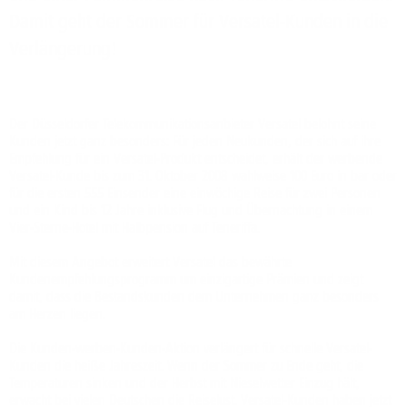
Damit geht der Sommer für Versatel-Kunden in die
Verlängerung!
Der Düsseldorfer Telekommunikationsanbieter Versatel belohnt seine
Kunden jetzt ganz besonders: Für jeden Neukunden, der sich auf ihre
Empfehlung für ein Versatel-Produkt entscheidet, erhält der werbende
Versatel-Kunde bis zum 31. Oktober 2008 wahlweise 100 Euro in bar oder
für die ersten 555 Einsender eine einwöchige Reise für zwei Personen
und ein Kind bis 12 Jahre inklusive Flug und Übernachtung in einem
Vier-Sterne-Hotel mit Halbpension auf Teneriffa.
Mit diesem Angebot erweitert Versatel das bewährte
Kundenempfehlungsprogramm um einzigartige Prämien und zeigt
damit, dass die Bestandskunden dem Unternehmen ganz besonders
am Herzen liegen.
Die Kunden-werben-Kunden-Aktion verlängert für schnelle Versatel-
Kunden die heiße Jahreszeit. Wenn der Sommer zu Ende geht, die
Temperaturen sinken und der Herbst mit Nieselwetter Einzug hält,
erwacht bei vielen Deutschen die Reiselust. Versatel-Kunden haben jetzt