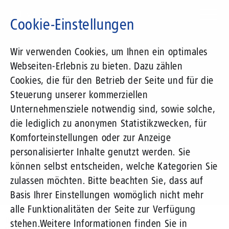
Direkt
zum
Cookie-Einstellungen
Inhalt
Suchbegriff
Wir verwenden Cookies, um Ihnen ein optimales
Webseiten-Erlebnis zu bieten. Dazu zählen
1&1 Versatel
Cookies, die für den Betrieb der Seite und für die
Steuerung unserer kommerziellen
Pressemitteilungen
Unternehmensziele notwendig sind, sowie solche,
die lediglich zu anonymen Statistikzwecken, für
Komforteinstellungen oder zur Anzeige
personalisierter Inhalte genutzt werden. Sie
können selbst entscheiden, welche Kategorien Sie
zulassen möchten. Bitte beachten Sie, dass auf
Basis Ihrer Einstellungen womöglich nicht mehr
alle Funktionalitäten der Seite zur Verfügung
Unternehmen
Presse
Pressemitteilungen
stehen.
Weitere Informationen finden Sie in