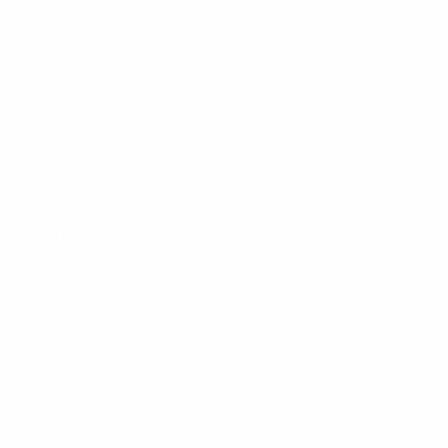
Footer
Produkte
Menu
Services
Hilfe & Kontakt
Unternehmen
Presse
Karriere
Carrier / Wholesale