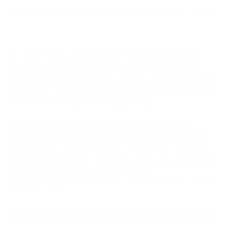
weiterhin eine leistungsstarke Sprachlösung bereit.
Über das MPLS-Netz des Düsseldorfer Festnetzbetreibers werden
insgesamt acht Firmenstandorte der Analytik Jena AG miteinander
verbunden. Dabei werden sämtliche Lokationen des Jenaer Herstellers
für Analysemesstechnik unmittelbar an das Glasfasernetz von Versatel
angeschlossen. Die Unternehmenszentrale ist vollredundant erschlossen,
um eine maximale Verfügbarkeit zu gewährleisten.
„Die Analytik Jena AG ist ein weltweit tätiger Konzern mit 800
Beschäftigten und einem Umsatz von mehr als 80 Millionen Euro. Um
unsere Wachstums- und Internationalisierungsstrategie konsequent
weiter verfolgen zu können, benötigen wir die richtigen Partner, die uns
auf unserem Wege begleiten. Das von Versatel bereitgestellte VPN auf
MPLS-Basis trägt unserer wachstumsorientierten
Unternehmensentwicklung Rechnung“, bilanziert Gert Finke, IT-Leiter
der Analytik Jena AG.
Je nach aktuellem Kapazitätsbedarf werden die Standorte der Analytik
Jena AG mit variierenden Bandbreiten mit dem Firmennetz verbunden.