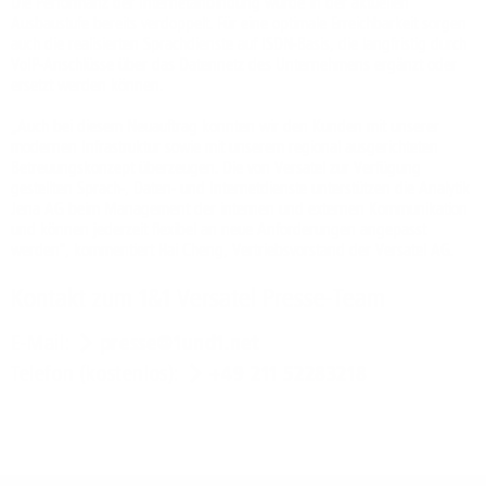
Die Performanz der Internetanbindung wurde in der aktuellen
Ausbaustufe bereits verdoppelt. Für eine optimale Erreichbarkeit sorgen
auch die realisierten Sprachdienste auf ISDN-Basis, die langfristig durch
VoIP-Anschlüsse über das Datennetz des Unternehmens ergänzt oder
ersetzt werden können.
„Auch bei diesem Neuauftrag konnten wir den Kunden mit unserer
modernen Infrastruktur sowie mit unserem regional ausgerichteten
Betreuungskonzept überzeugen. Die von Versatel zur Verfügung
gestellten Sprach-, Daten- und Internetdienste unterstützen die Analytik
Jena AG beim Management der internen und externen Kommunikation
und können jederzeit flexibel an neue Anforderungen angepasst
werden", kommentiert Hai Cheng, Vertriebsvorstand der Versatel AG.
Kontakt zum 1&1 Versatel Presse-Team
E-Mail:
presse@1und1.net
Telefon (kostenlos):
+49 211 52283218