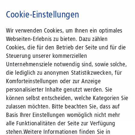
Direkt
zum
Cookie-Einstellungen
Inhalt
Suchbegriff
Wir verwenden Cookies, um Ihnen ein optimales
Webseiten-Erlebnis zu bieten. Dazu zählen
1&1 Versatel
Cookies, die für den Betrieb der Seite und für die
Steuerung unserer kommerziellen
Pressemitteilungen
Unternehmensziele notwendig sind, sowie solche,
die lediglich zu anonymen Statistikzwecken, für
Komforteinstellungen oder zur Anzeige
personalisierter Inhalte genutzt werden. Sie
können selbst entscheiden, welche Kategorien Sie
zulassen möchten. Bitte beachten Sie, dass auf
Basis Ihrer Einstellungen womöglich nicht mehr
alle Funktionalitäten der Seite zur Verfügung
Unternehmen
Presse
Pressemitteilungen
stehen.
Weitere Informationen finden Sie in