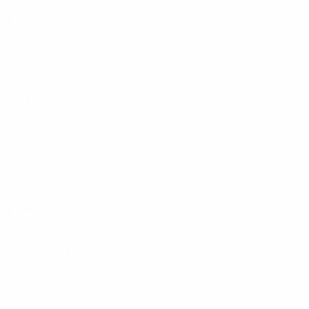
Footer
Produkte
Menu
Services
Hilfe & Kontakt
Unternehmen
Presse
Karriere
Carrier / Wholesale
Vertriebspartner