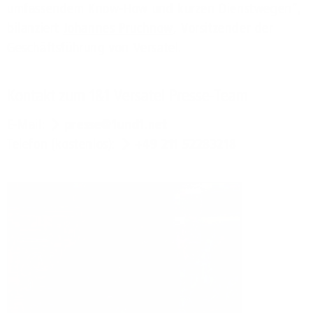
umfassendem Know-How und kurzen Dienstwegen”,
bilanziert
Johannes Pruchnow
, Vorsitzender der
Geschäftsführung von Versatel.
Kontakt zum 1&1 Versatel Presse-Team
E-Mail:
presse@1und1.net
Telefon (kostenlos):
+49 211 52283218