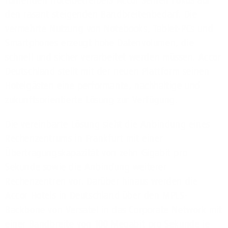
führenden Hotelbetreibers Accor seinen Fokus auf
den rasant steigenden Bandbreitenbedarf. Die
vermehrte Nutzung von Notebooks, Tablet-PCs und
Smartphones erzeugt hohe Datenvolumen, die
schnell und sicher verarbeitet werden müssen. Accor
Deutschland stellt mit der neuen Plattform seinen
Hotelgästen eine performante, nachhaltige und
zukunftsorientierte Lösung zur Verfügung.
Die vereinbarte Lösung sieht die Anbindung eines
Rechenzentrums in Frankfurt mit einer
Übertragungskapazität von zehn Gigabit pro
Sekunde sowie die Anbindung weiterer
Rechenzentren vor. Darüber hinaus werden die
Accor Hotels in Deutschland über den
MPLS
-
Backbone von Versatel in das Corporate Network mit
einer Bandbreite von 100 Megabit pro Sekunde je