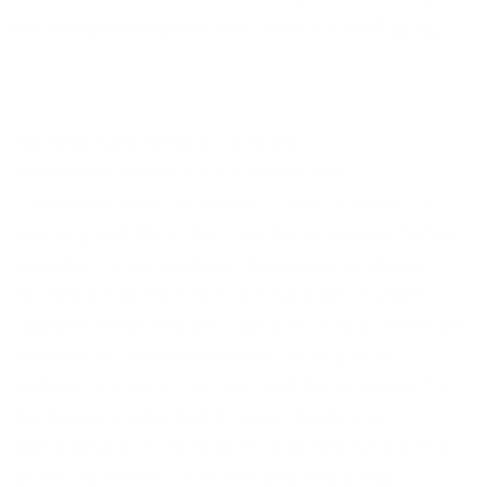
ein hochperformantes MPLS-Netz zur Verfügung.
Das neue AIDA-Network wird die
Unternehmenszentrale mit zahlreichen
Firmenstandorten verbinden – unter anderem in
Hamburg und Wien. Der Clou des geplanten Netzes:
besonders leistungsstarke Zugangsverbindungen,
die Versatel größtenteils auf Basis des eigenen
Glasfasernetzes realisiert. Darüber hinaus liefert der
Düsseldorfer Festnetzbetreiber künftig eine
maßgeschneiderte Internet- und Sprachlösung für
das Service Center Call4Cruises. Zusätzliche
Redundanzen im Voice-Bereich sorgen für ein Plus
an Verfügbarkeit, Sicherheit und Flexibilität.