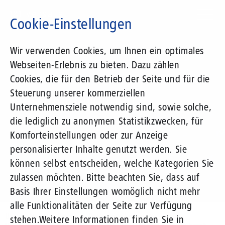
Direkt
zum
Cookie-Einstellungen
Inhalt
Suchbegriff
Wir verwenden Cookies, um Ihnen ein optimales
Webseiten-Erlebnis zu bieten. Dazu zählen
1&1 Versatel
Cookies, die für den Betrieb der Seite und für die
Steuerung unserer kommerziellen
Pressemitteilungen
Unternehmensziele notwendig sind, sowie solche,
die lediglich zu anonymen Statistikzwecken, für
Komforteinstellungen oder zur Anzeige
personalisierter Inhalte genutzt werden. Sie
können selbst entscheiden, welche Kategorien Sie
zulassen möchten. Bitte beachten Sie, dass auf
Basis Ihrer Einstellungen womöglich nicht mehr
alle Funktionalitäten der Seite zur Verfügung
Unternehmen
Presse
Pressemitteilungen
stehen.
Weitere Informationen finden Sie in