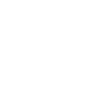
"Versatel hat uns mit seiner leistungsfähigen
Glasfaserinfrastruktur, einem zuverlässigen
Technikkonzept und einem guten
Preis-/Leistungsverhältnis im
Ausschreibungsverfahren überzeugt", bilanziert
Rainer Bartholdt, Manager Service Delivery AIDA
Cruises.
"Tourismus-Dienstleister sind in hohem Maße auf das
Vertrauen der Kunden in die Zuverlässigkeit und
Sicherheit ihrer Angebote angewiesen. Es
verwundert also nicht, dass AIDA Cruises diese
Qualitäten ihrerseits vom neuen
Telekommunikationspartner einfordert – sei es in
Bezug auf den standortübergreifenden