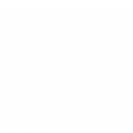
Footer
Produkte
Menu
Services
Hilfe & Kontakt
Unternehmen
Presse
Karriere
Carrier / Wholesale