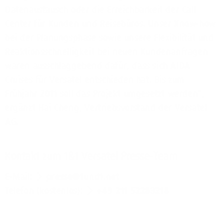
Datenaustausch oder die Erreichbarkeit der Call
Center für Kunden und Reisebüros. Unser Know-how
bei der Planungsphase sowie unsere Flexibilität und
Reaktionsschnelligkeit bei neuen Kundenanfragen
waren ausschlaggebend dafür, dass sich AIDA
Cruises für Versatel entschieden hat. Bis zum
Frühjahr 2011 soll das Projekt umgesetzt werden",
ergänzt Hai Cheng, Vertriebsvorstand der Versatel
AG.
Kontakt zum 1&1 Versatel Presse-Team
E-Mail:
presse@1und1.net
Telefon (kostenlos):
+49 211 52283218