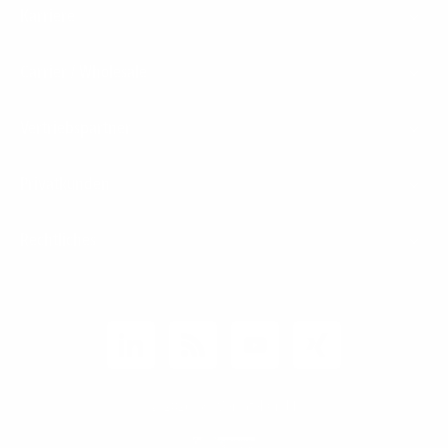
Karriere
Carrier / Wholesale
Vertriebspartner
Privatkunden
Rechtliches
Unternehmen
Kunden-Login
© 2026 1&1 Versatel GmbH
News-Blog