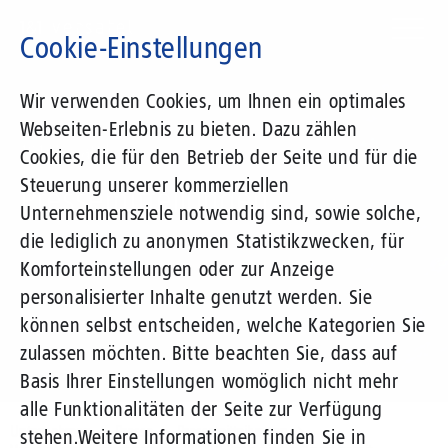
Direkt
zum
Cookie-Einstellungen
Inhalt
Suchbegriff
Wir verwenden Cookies, um Ihnen ein optimales
Webseiten-Erlebnis zu bieten. Dazu zählen
1&1 Versatel
Cookies, die für den Betrieb der Seite und für die
Steuerung unserer kommerziellen
Pressemitteilungen
Unternehmensziele notwendig sind, sowie solche,
die lediglich zu anonymen Statistikzwecken, für
Komforteinstellungen oder zur Anzeige
personalisierter Inhalte genutzt werden. Sie
können selbst entscheiden, welche Kategorien Sie
zulassen möchten. Bitte beachten Sie, dass auf
Basis Ihrer Einstellungen womöglich nicht mehr
alle Funktionalitäten der Seite zur Verfügung
Unternehmen
Presse
Pressemitteilungen
stehen.
Weitere Informationen finden Sie in