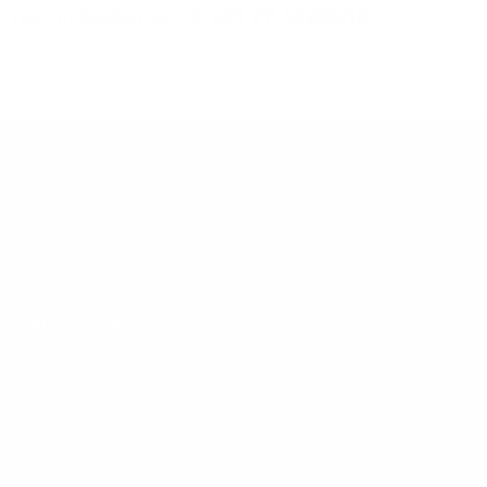
Telefon (kostenlos):
+49 211 52283218
Footer
Produkte
Menu
Services
Hilfe & Kontakt
Unternehmen
Presse