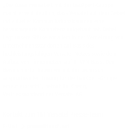
„Die Zusammenarbeit mit der bauXpert-Gruppe
macht erneut deutlich, dass Versatel auf dem Gebiet
individueller Kommunikationslösungen eine
herausragende Kompetenz aufgebaut hat. Dabei
liegt unsere Stärke vor allem in der Vernetzung von
Unternehmensstandorten auf Basis des
hochleistungsfähigen Versatel-Netzes sowie dem
Aufbau von Firmennetzen auf IP-VPN-Basis. Den
Beweis hierfür haben wir mit der technisch
anspruchsvollen Lösung für die bauXpert-Gruppe
erneut erbracht“, betont Hai Cheng,
Vertriebsvorstand der Versatel AG.
Kontakt zum 1&1 Versatel Presse-Team
E-Mail:
presse@1und1.net