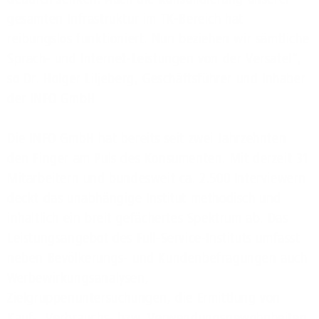
gesamten Infrastruktur im TK-Bereich hat
reibungslos funktioniert. Nun beziehen wir sämtliche
Sprach- und Internet-Leistungen von der Versatel“,
so Dr. Holger Liljeberg, Geschäftsführer und Inhaber
der INFO GmbH
Die INFO GmbH hat bereits seit zwei Jahrzehnten
den Finger am Puls des Konsumenten. Mit derzeit 31
Mitarbeitern und bundesweit ca. 2.500 Interviewern
deckt das unabhängige Institut methodisch und
inhaltlich ein breit gefächertes Spektrum ab. Das
Leistungsangebot des Full-Service-Instituts umfasst
neben Bevölkerungs- und Kundenbefragungen auch
Werbewirkungsanalysen,
Zielgruppenuntersuchungen, die Ermittlung von
Kauf-, Verbrauchs- bzw. Verwendungsgewohnheiten