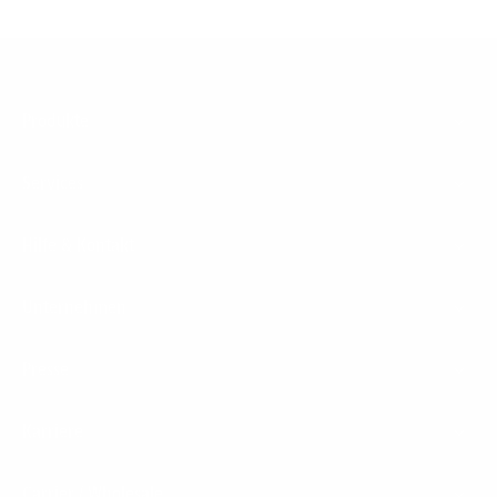
Footer
Produkte
Menu
Services
Hilfe & Kontakt
Unternehmen
Presse
Karriere
Carrier / Wholesale