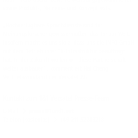
sowie Produkt-, Namens- und Konzepttests.
„Hochverfügbare Sprachdienste sind für
Meinungsforscher gewissermaßen das Tor zur Welt.
Insofern macht es uns stolz, dass uns die INFO GmbH
mit dem Betrieb ihrer TK-Infrastruktur beauftragt
hat. In der Zukunft wollen wir diese Partnerschaft
weiter ausbauen“, kommentiert Hai Cheng,
Vertriebsvorstand der Versatel AG.
Kontakt zum 1&1 Versatel Presse-Team
E-Mail:
presse@1und1.net
Telefon (kostenlos):
+49 211 52283218