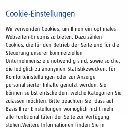
Direkt
zum
Cookie-Einstellungen
Inhalt
Suchbegriff
Wir verwenden Cookies, um Ihnen ein optimales
Webseiten-Erlebnis zu bieten. Dazu zählen
1&1 Versatel
Cookies, die für den Betrieb der Seite und für die
Steuerung unserer kommerziellen
Pressemitteilungen
Unternehmensziele notwendig sind, sowie solche,
die lediglich zu anonymen Statistikzwecken, für
Komforteinstellungen oder zur Anzeige
personalisierter Inhalte genutzt werden. Sie
können selbst entscheiden, welche Kategorien Sie
zulassen möchten. Bitte beachten Sie, dass auf
Basis Ihrer Einstellungen womöglich nicht mehr
alle Funktionalitäten der Seite zur Verfügung
Unternehmen
Presse
Pressemitteilungen
stehen.
Weitere Informationen finden Sie in