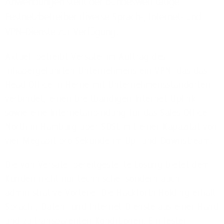
Anwendungen stellt der bundesweit tätige
Festnetzbetreiber diverse Sprach-, Internet- und
VPN-Dienste zur Verfügung.
Aktuell betreibt Versatel im Auftrag des
inhabergeführten Unternehmens ein
VPN
, das das
Head Office in Herne mit Unternehmensstandorten
verbindet, einen breitbandigen Internet-Uplink
sowie eine Internetanbindung für das Sales Office
North in Hamburg über
SDSL
mit einer Kapazität von
vier Megabit pro Sekunde im Up- und Downstream.
Die von Versatel bereitgestellte Lösung bietet dem
Kunden nicht nur technische, sondern auch
administrative Vorteile. Die Hackforth Holding erhält
Sprach-, Daten- und Internet-Dienste aus einer Hand
und zu transparenten Konditionen. Ein fester