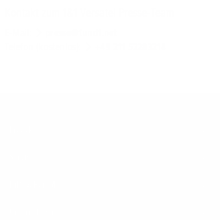
Kontakt zum 1&1 Versatel Presse-Team
E-Mail:
presse@1und1.net
Telefon (kostenlos):
+49 211 52283218
Footer
Produkte
Menu
Services
Hilfe & Kontakt
Unternehmen