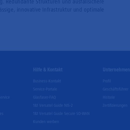
g. Redundante Strukturen und ausfallsichere
ssige, innovative Infrastruktur und optimale
Hilfe & Kontakt
Unternehme
Business-Kontakt
Profil
Service-Portale
Geschäftsführer
ervice
Glasfaser-FAQ
Historie
1&1 Versatel Guide NIS-2
Zertifizierungen
ces
1&1 Versatel Guide Secure SD-WAN
Kunden werben