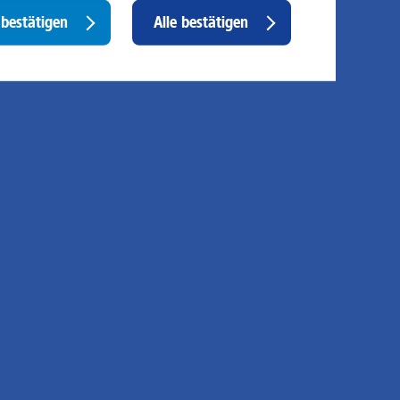
d Analysen. Mithilfe dieser Cookies können wir
Withdraw
bestätigen
Alle bestätigen
ispielsweise die Besucherzahlen und den Effekt
consent
stimmter Seiten unseres Web-Auftritts ermitteln und
sere Inhalte optimieren. Hier kommen z. B. Cookies von
ogle und LinkedIN zum Einsatz.