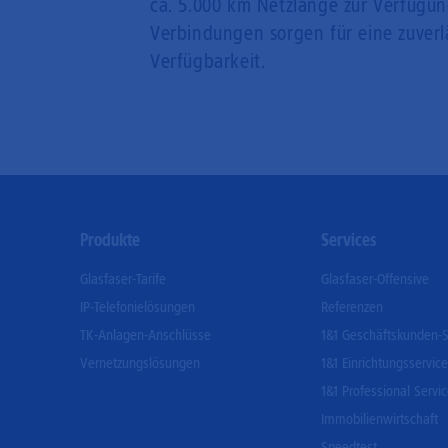
ca. 5.000 km Netzlänge zur Verfügun
Verbindungen sorgen für eine zuverlä
Verfügbarkeit.
Footer
Produkte
Services
Menu
Glasfaser-Tarife
Glasfaser-Offensive
IP-Telefonielösungen
Referenzen
TK-Anlagen-Anschlüsse
1&1 Geschäftskunden-S
Vernetzungslösungen
1&1 Einrichtungsservice
1&1 Professional Servi
Immobilienwirtschaft
Speedtest