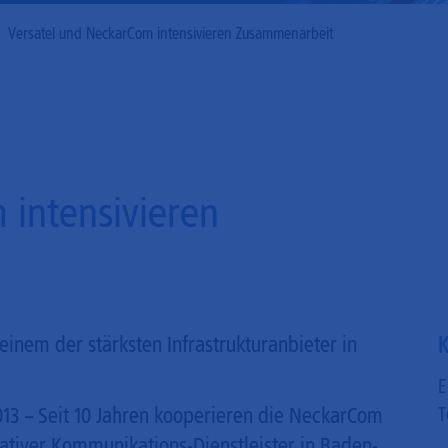
Mobilfunk
Versatel und NeckarCom intensivieren Zusammenarbeit
 intensivieren
K
nem der stärksten Infrastrukturanbieter in
E
2013 – Seit 10 Jahren kooperieren die NeckarCom
T
tiver Kommunikations-Dienstleister in Baden-