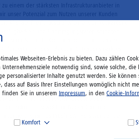
zu einem der stärksten Infrastrukturanbieter in
ir unser Potenzial zum Nutzen unserer Kunden
ert Michael Preiß, Geschäftsführer der NeckarCom,
 Verfügbarkeit und Übertragungsraten sprechen
n
ie unserer Netze. In Kombination mit innovativen
en Anforderungen des Telekommunikationsmarktes
imales Webseiten-Erlebnis zu bieten. Dazu zählen Cooki
n Unternehmensziele notwendig sind, sowie solche, die 
nserer Partnerschaft mit der NeckarCom. Gemeinsam
ge personalisierter Inhalte genutzt werden. Sie können
ste infrastrukturelle Kraft in Baden-Württemberg
, dass auf Basis Ihrer Einstellungen womöglich nicht meh
r modernen Kommunikation begegnen wir auf Basis
n finden Sie in unserem
Impressum
, in den
Cookie-Infor
ovativer Telekommunikationsprodukte. Diese
t in die Zukunft – sowohl für NeckarCom und
 kommentiert Johannes Pruchnow, Vorsitzender der
Komfort
S
Diese Cookies werden genutzt, um Ihnen personalisierte
Um
Inhalte, passend zu Ihren Interessen anzuzeigen. Somit
ve