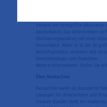
Über Versatel
sicherheitsrelevante Funktionalitäten.
Versatel ist einer der führenden Anb
Privat- und Geschäftskunden auf de
Versatel der drittgrößte alternative
Deutschlands. Das Unternehmen verf
Glasfaserregionalnetz mit einer Ges
Deutschland. Allein in 32 der 50 grö
Netzinfrastruktur vertreten und ver
Dienstleistungen und Produkten.
Weitere Informationen finden Sie un
Über NeckarCom
NeckarCom bietet als lizenzierter 
Lösungen für Unternehmen und Priv
Unseren Kunden steht ein modernes 