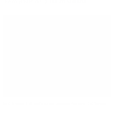
Telefon (kostenlos):
+49 211 52283218
René Schuster, CEO Telefónica und Johannes Pruchnow, CEO Versatel