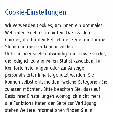
Direkt
zum
Cookie-Einstellungen
Inhalt
Suchbegriff
Wir verwenden Cookies, um Ihnen ein optimales
Webseiten-Erlebnis zu bieten. Dazu zählen
1&1 Versatel
Cookies, die für den Betrieb der Seite und für die
Steuerung unserer kommerziellen
Pressemitteilungen
Unternehmensziele notwendig sind, sowie solche,
die lediglich zu anonymen Statistikzwecken, für
Komforteinstellungen oder zur Anzeige
personalisierter Inhalte genutzt werden. Sie
können selbst entscheiden, welche Kategorien Sie
zulassen möchten. Bitte beachten Sie, dass auf
Basis Ihrer Einstellungen womöglich nicht mehr
alle Funktionalitäten der Seite zur Verfügung
Unternehmen
Presse
Pressemitteilungen
stehen.
Weitere Informationen finden Sie in