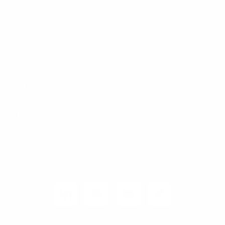
Presse
Karriere
Carrier / Wholesale
Vertriebspartner
Privatkunden
Rechtliches
Unternehmen
Kunden-Login
© 2026 1&1 Versatel GmbH