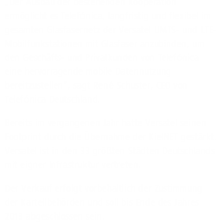
„Der Ausbau der bestehenden Kooperation
ermöglicht es Telefónica, langfristig und flexibel im
gesamten Glasfasernetz der Versatel
UMTS
- und
LTE
-
Mobilfunkstationen mit Glasfaser anzubinden, um
den Geschäfts- und Privatkunden von Telefónica
eine hervorragende mobile Datennutzung
bereitzustellen”, sagt René Schuster,
CEO
von
Telefónica Deutschland.
Bereits im vergangenen Jahr hatte Versatel seinen
Footprint durch die Übernahme der KielNET gestärkt.
Versatel ist in den 33 größten Städten Deutschlands
mit eigner Infrastruktur vertreten.
Der Verkauf erfolgt vorbehaltlich der Zustimmung
der Kartellbehörden und soll bis Ende des Jahres
2013 abgeschlossen sein.