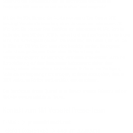
Schaffung der Voraussetzungen für langfristiges Wachstum im
Projektgeschäft werden aktuell konkretisiert und umgesetzt.
Mit der Veröffentlichung der Ergebnisse zum dritten Quartal 2010
bestätigt Versatel die Erwartung eines Umsatzes von mindestens 710
Mio. Euro. Ein positiver Free Cashflow von mindestens 40 Mio. Euro im
laufenden Geschäftsjahr 2010 ist avisiert und wird maßgeblich durch den
Erfolg der B2B-Projekte gestützt. Die Erwartung des bereinigten EBITDA
in Höhe von 170 Mio. Euro kann nicht bestätigt werden. Hauptgrund
dafür ist das gestiegene Risiko einer Nichtausübung der
Verlängerungsoption für langfristig vermietete Infrastruktur. Durch die
Konsolidierung auf dem Telekommunikationsmarkt stehen dem
Leasingnehmer alternative infrastrukturelle Optionen zur Verfügung.
Sollte die Verlängerung nicht erfolgen, ist davon auszugehen, dass in
2008 verbuchte Erträge wertberichtigt werden müssen.
Der Bericht zum dritten Quartal ist im Bereich Investor Relations auf der
Website
www.versatel.de
zu finden.
Kontakt zum 1&1 Versatel Presse-Team
E-Mail:
presse@1und1.net
Telefon (kostenlos):
+49 211 52283218