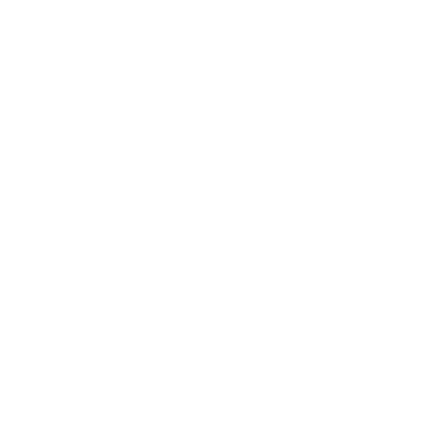
Neuverhandlung eines Netzanmietungsvertrags im dritten Quartal 2009
führte zu einem bereinigten sonstigen betrieblichen Ertrag in Höhe von
8,8 Mio. Euro. Dem entgegen stand ein Sondereffekt aus dem
Wholesale-Segment in Höhe von 4,7 Mio. Euro im dritten Quartal 2010.
Das Konzernergebnis lag im dritten Quartal 2010 bei -6,2 Mio. Euro und
damit rund 17 Prozent über dem Wert des Vorjahreszeitraums. Versatel
erzielte im dritten Quartal 2010 einen positiven Free Cashflow in Höhe
von 15,8 Mio. Euro. Dieses solide Ergebnis konnte das Unternehmen
durch den deutlichen Fokus auf Cashflow-orientierte Prozesse und
Entscheidungen realisieren.
Durch den positiven Free Cashflow und den am 1. August 2010
abgeschlossenen Verkauf des Kabelgeschäfts konnten die
Nettofinanzverbindlichkeiten deutlich um rund 22 Prozent reduziert
werden. Die Nettofinanzverschuldung lag damit am 30. September 2010
bei 338,7 Mio. Euro im Vergleich zu 431,6 Mio. Euro am 31. Dezember
2009.
Alain D. Bandle, Vorstandsvorsitzender der Versatel AG, sagte: „Für
Versatel stehen die weitere Reduzierung der Nettofinanzverschuldung,
die Stärkung des B2B-Geschäfts und die Schärfung des
Unternehmensprofils im Vordergrund, um das Unternehmen erfolgreich