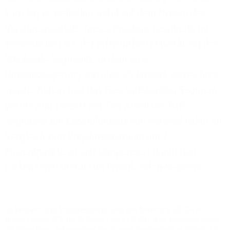
Euro lag er weiterhin stabil auf dem Niveau des
Vorjahresquartals. Dieses Ergebnis resultierte im
Wesentlichen aus der erfreulichen Entwicklung des
Wholesale-Segments, in dem eine
Umsatzsteigerung von über 25 Prozent verzeichnet
wurde. Zudem trug das Geschäftskunden-Segment
positiv zum Umsatz bei. Der Anteil der B2B-
Segmente am Gesamtumsatz von Versatel nahm im
Vergleich zum Vorjahreszeitraum um 7
Prozentpunkte zu und kompensiert damit den
rückläufigen Umsatz im Privatkunden-Segment.
Im Vergleich zum Vorjahresquartal sank das bereinigte EBITDA im
dritten Quartal 2010 um 14 Prozent auf 43,8 Mio. Euro. Getrieben wurde
die Entwicklung insbesondere durch einen Sondereffekt im Vorjahr. Die