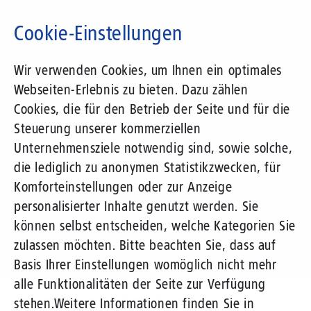
Direkt
zum
Cookie-Einstellungen
Inhalt
Suchbegriff
Wir verwenden Cookies, um Ihnen ein optimales
Webseiten-Erlebnis zu bieten. Dazu zählen
1&1 Versatel
Cookies, die für den Betrieb der Seite und für die
Steuerung unserer kommerziellen
Pressemitteilungen
Unternehmensziele notwendig sind, sowie solche,
die lediglich zu anonymen Statistikzwecken, für
Komforteinstellungen oder zur Anzeige
personalisierter Inhalte genutzt werden. Sie
können selbst entscheiden, welche Kategorien Sie
zulassen möchten. Bitte beachten Sie, dass auf
Basis Ihrer Einstellungen womöglich nicht mehr
alle Funktionalitäten der Seite zur Verfügung
Unternehmen
Presse
Pressemitteilungen
stehen.
Weitere Informationen finden Sie in