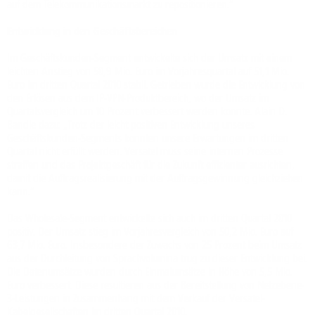
auf dem Telekommunikationsmarkt zu repositionieren.“
Entwicklung in den Geschäftsbereichen
Im Geschäftskunden-Segment entwickelte sich der Umsatz mit einem
leichten Anstieg von 50,9 Mio. Euro im Vorjahresquartal auf 51,1 Mio.
Euro im dritten Quartal 2010 stabil. Getrieben wurde die Entwicklung von
den Erlösen aus dem IP-VPN-Produktbereich, wo der Umsatz im
Quartalsvergleich um 10 Prozent verbessert werden konnte. Alain D.
Bandle dazu: „Trotz der leicht positiven Entwicklung unseres
Geschäftskunden-Segments konnten unsere Erwartungen im dritten
Quartal nicht erfüllt werden. Versatel muss seine internen Prozesse
straffen und das Projektgeschäft für die Zukunft effizienter ausrichten,
damit die Auftragsrealisierung mit der Auftragsgewinnung gleichziehen
kann.“
Das Wholesale-Segment entwickelte sich auch im dritten Quartal 2010
positiv. Der Umsatz stieg im Vorjahresvergleich von 50,2 Mio. Euro auf
63,7 Mio. Euro. Insbesondere der Zuwachs von 25 Prozent beim Umsatz
aus der Durchleitung von Sprachvolumina trug zu dieser Entwicklung bei.
Die Datenumsätze wurden durch Einmalumsätze in Höhe von 5,5 Mio.
Euro verbessert. Diese resultieren aus der Bereitstellung von Netzebene-
3-Leistungen in Zusammenhang mit dem Verkauf der Versatel-
Kabelgesellschaften im dritten Quartal 2010.