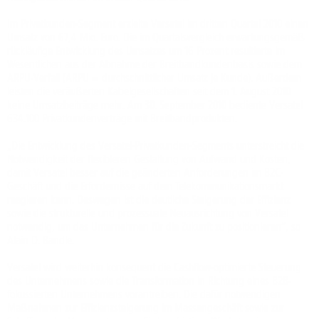
Im Privatkunden-Segment erzielte Versatel im dritten Quartal 2010 einen
Umsatz von 67,4 Mio. Euro. Die im Quartalsvergleich erwartungsgemäß
rückläufige Entwicklung des Umsatzes um 16 Prozent resultierte im
Wesentlichen aus der Abnahme der Breitbandkundenbasis sowie dem
ARPU-Verfall (ARPU = durchschnittlicher Umsatz je Kunde). Außerdem
leisten die veräußerten Kabelgesellschaften seit dem 1. August 2010
keine Umsatzbeiträge mehr. Am 30. September 2010 bediente Versatel
634.100 Privatkundenverträge mit Breitbandprodukten.
„Die Entwicklung des Versatel-Privatkunden-Segments unterstreicht die
Notwendigkeit der flexibleren Gestaltung von Aufwand und Kosten,
damit Versatel besser auf die geänderten Anforderungen im B2C-
Geschäft und die Erfordernisse auf dem Telekommunikationsmarkt
reagieren kann. Deswegen ist die deutliche Steigerung der Effizienz
sowie die strukturelle und prozessuale Neuausrichtung von Versatel
notwendig, um das Unternehmen für die Zukunft zu positionieren“, so
Alain D. Bandle.
Versatel wird weiterhin konsequent die Cashflow-optimierte Steuerung
des Unternehmens sowie die Transformation in Richtung eines B2B-
fokussierten Unternehmens vorantreiben. Die dafür notwendigen
Maßnahmen zur Effizienzsteigerung im Massengeschäft sowie zur