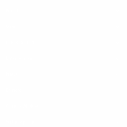
Footer
Produkte
Menu
Services
Hilfe & Kontakt
Unternehmen
Presse
Karriere
Carrier / Wholesale
Vertriebspartner