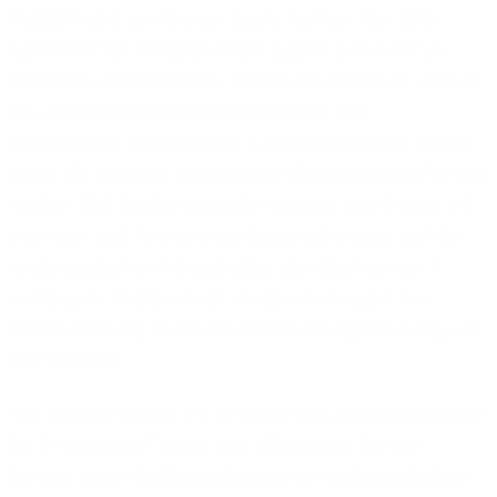
Netzöffnung profitieren beide Partner: Der B2B-
Spezialist 1&1 Versatel erhält Zugriff auf rund 1,6
Millionen vermarktbare, bereits be-stehende und im
Bau befindliche Glasfaseranschlüsse von
Westconnect ohne eigene Ausbauleistungen. Damit
kann 1&1 Versatel interessierte Geschäftskund*innen
in über 300 Städten und Gemeinden kurz-fristig mit
Internet- und Telekommunikationsdiensten auf der
leistungsstarken Infrastruktur der West-connect
versorgen. Westconnect wiederum steigert ihre
Netzauslastung durch die Vermarktungsleis-tung von
1&1 Versatel.
1&1 Versatel bietet ein umfassendes Produktportfolio
für Firmenkund*innen und öffentliche Einrich-
tungen jeder Größenordnung vom leistungsstarken