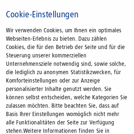
Direkt
zum
Cookie-Einstellungen
Inhalt
Suchbegriff
Wir verwenden Cookies, um Ihnen ein optimales
Webseiten-Erlebnis zu bieten. Dazu zählen
1&1 Versatel
Cookies, die für den Betrieb der Seite und für die
Steuerung unserer kommerziellen
Pressemitteilungen
Unternehmensziele notwendig sind, sowie solche,
die lediglich zu anonymen Statistikzwecken, für
Komforteinstellungen oder zur Anzeige
personalisierter Inhalte genutzt werden. Sie
können selbst entscheiden, welche Kategorien Sie
zulassen möchten. Bitte beachten Sie, dass auf
Basis Ihrer Einstellungen womöglich nicht mehr
alle Funktionalitäten der Seite zur Verfügung
Unternehmen
Presse
Pressemitteilungen
stehen.
Weitere Informationen finden Sie in