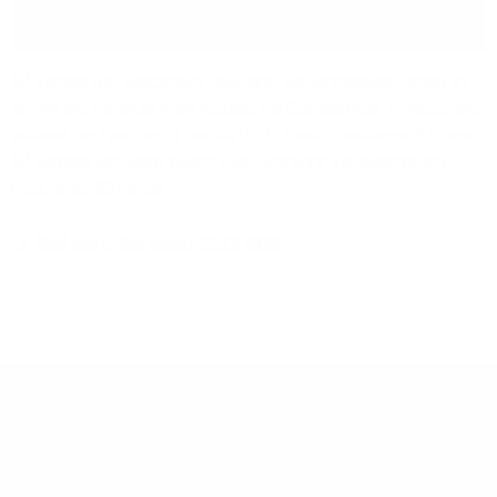
1&1 Versatel und Westconnect finalisieren Kooperationsabsprachen im
Zeichen des kontinuierlichen Ausbaus der Glasfasernetze in Deutschland
während der FiberDays in Frankfurt (v. l.): Frank Rosenberger (CEO von
1&1 Versatel) und Robin Weiand (Geschäftsführer der Westconnect)
(Fotocredits: 1&1 Versatel)
Bild herunterladen (5.33 MB)
Pressematerial
Weitere Informationen, Bild- und Audiomaterial für