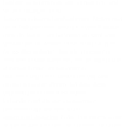
Glasfaser-Direktanschluss über Vernetzungs- und
Security-Lösungen bis zu
Telekommunikationsdienstleistungen. Westconnect
bietet Endkund*innen weiterhin eigene Produkte
unter der Marke E.ON Highspeed an, steht aber
genauso wie 1&1 Versatel immer schon für Open
Access. Dies bedeutet, dass alle interessierten
Telekommunikationsunterneh-men als sogenannte
Wholesale-Partner Vorleistungen zu
diskriminierungsfreien Konditionen von West-
connect einkaufen können. Auf Basis dieser
Vorleistungen können diese eigene
Endkundenprodukte wie beispielsweise
Internetverträge anbieten. Unter
westconnect.de/partner
finden Interessierte einen
ak-tuellen Überblick über die Anbieter, die derzeit