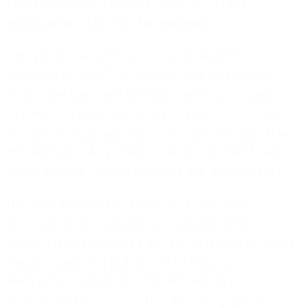
Serviceangeboten wählen,“ erläutert
Frank
Rosenberger, CEO von 1&1 Versatel
.
„Wir stehen für Open Access. Von unserem
leistungsstarken FTTH-Glasfasernetz profitieren
Privat- wie auch Geschäftskundinnen und -kunden.
Es freut uns, dass Geschäftskundinnen und -kunden
in unseren Ausbaugebieten nun auch die attraktiven
Produkte von 1&1 Versatel beziehen können“, sagt
Robin Weiand, Geschäftsführer der Westconnect
.
Die neue Kooperation steht im Zeichen des
kontinuierlichen Ausbaus der Glasfasernetze in
Deutschland. Im Rahmen der Partnerschaft wird 1&1
Versatel zukünftig auf dem FTTH-Netz von
Westconnect Glasfa-ser-Internetdienste für
Firmenkund*innen anbieten. Von der geplanten