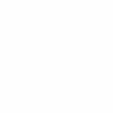
Highspeed (
www.eon-highspeed.com
) und
Westconnect (
www.westconnect.de
).
Footer
Produkte
Menu
Services
Hilfe & Kontakt
Unternehmen
Presse