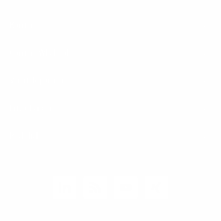
Karriere
Carrier / Wholesale
Vertriebspartner
Privatkunden
Rechtliches
Unternehmen
Kunden-Login
© 2026 1&1 Versatel GmbH