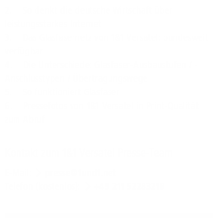
2. So denkt die deutsche Wirtschaft über
leistungsstarkes Internet
3. Das Glasfasernetz von 1&1 Versatel: bundesweit
verfügbar
4. Die Unterschiede: Glasfaser-Ausbaustufen / -
Anschlusstypen / Übertragungswege
5. So funktioniert Glasfaser
6. Pressefotos von 1&1 Versatel in Print-Qualität
zum Abruf
Kontakt zum 1&1 Versatel Presse-Team
E-Mail:
presse@1und1.net
Telefon (kostenlos):
+49 211 52283218