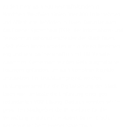
Zu den mehr als 6.500 Geschäftskunden in
Nordrhein-Westfalen zählen über 800 Unternehmen
und öffentliche Behörden in Essen. Darunter auch
das Essener Systemhaus (ESH), der Informations- und
Telekommunikationsdienstleister der Stadt Essen.
„Seit vielen Jahren arbeiten wir in vielen Bereichen
eng und sehr partnerschaftlich mit 1&1 Versatel
zusammen. Gemeinsam wurden stets pragmatische
Lösungen gefunden, um auch komplexe Projekte
umzusetzen. Ein Leuchtturmprojekt welches
richtungsweisend für die Digitalisierung der Stadt
Essen war, umfasste die Einführung einer geo-
redundanten VOIP-Lösung. Dadurch konnten wir im
gesamten Stadtgebiet die IP-Telefonie für die
Verwaltung einführen“, erläutert Daniel Krisch,
Betriebsleiter beim Essener Systemhaus.