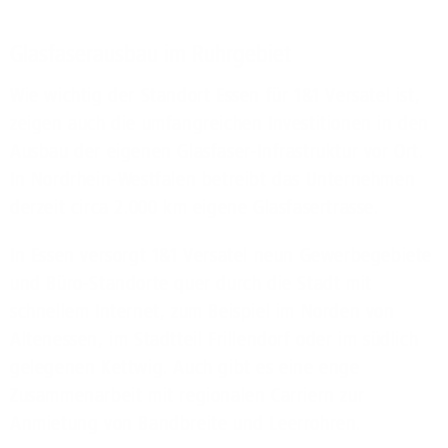
Glasfaserausbau im Ruhrgebiet
Wie wichtig der Standort Essen für 1&1 Versatel ist,
zeigen auch die umfangreichen Investitionen in den
Ausbau der eigenen Glasfaser-Infrastruktur vor Ort.
In Nordrhein-Westfalen betreibt das Unternehmen
derzeit circa 2.000 km eigene Glasfasertrasse.
In Essen versorgt 1&1 Versatel neun Gewerbegebiete
und Büro-Standorte quer durch die Stadt mit
schnellem Internet, zum Beispiel im Norden von
Altenessen, im Stadtteil Frillendorf oder im südlich
gelegenen Kettwig. Auch gibt es eine enge
Zusammenarbeit mit regionalen Carriern zur
Anmietung von Bandbreite und Leerrohren.