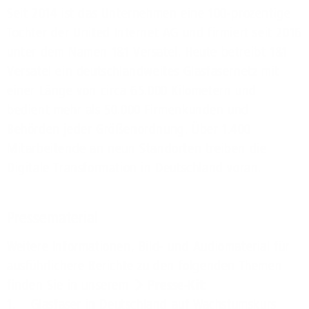
Seit 2014 ist das Unternehmen eine 100-prozentige
Tochter der United Internet AG und firmiert seit 2016
unter dem Namen 1&1 Versatel. Heute betreibt 1&1
Versatel ein deutschlandweites Glasfasernetz mit
einer Länge von circa 65.000 Kilometern und
bedient mehr als 50.000 Firmenkunden und
Behörden jeder Größenordnung. Über 1.400
Mitarbeitende an neun Standorten treiben die
Digitale Transformation in Deutschland voran.
Pressematerial
Weitere Informationen, Bild- und Audiomaterial für
ausführlichere Berichte zu den folgenden Themen
finden Sie in unserem
Presse-Kit
:
1. Glasfaser in Deutschland auf Wachstumskurs