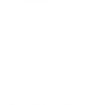
wichtigen Arbeitgeber in der Region.
Eine besondere Bedeutung kommt dem Standort
Essen durch das dort ansässige Network
Management Center (NMC) zu. Es dient der
zentralen Betriebsüberwachung des bundesweiten
Netzes und der zugehörigen TK-Komponenten. Ein
weiteres wichtiges Element ist das Security
Operations Center (SOC), das Angriffe auf das Netz
frühzeitig erkennt und abwehrt. Mit Hilfe
modernster Sicherheitstechnologien sorgen die
Teams 24 Stunden und 365 Tage im Jahr, für den
Schutz der kritischen Infrastruktur und von sensiblen
Kundendaten. Ergänzt wird der technische
Schwerpunkt des Standorts durch ein Testlabor, in
dem alle neuen Netzkomponenten vor ihrem Einsatz
auf Herz und Nieren geprüft werden.