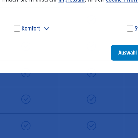
—
Komfort
S
Diese Cookies werden genutzt, um Ihnen personalisierte
Um
Inhalte, passend zu Ihren Interessen anzuzeigen. Somit
ve
können wir Ihnen Angebote präsentieren, die für Sie
un
Auswahl 
besonders relevant sind. Diese Cookies sind z. B. notwendig,
be
um unsere Videos, die wir von Youtube einbinden,
be
wiedergeben zu können.
un
Go