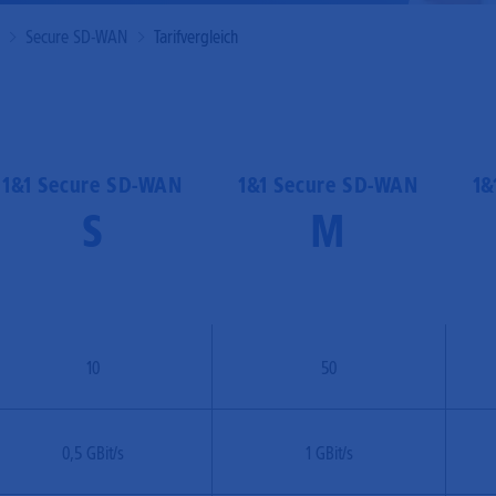
Mobilfunk
Secure SD-WAN
Tarifvergleich
1&1 Secure SD-WAN
1&1 Secure SD-WAN
1&
S
M
10
50
0,5 GBit/s
1 GBit/s