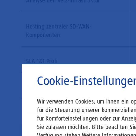
Analyse der Netz-Infrastruktur
Hosting zentraler SD-WAN-
Komponenten
SLA 1&1 Profi
Cookie-Einstellunge
Express-Entstörung
Wir verwenden Cookies, um Ihnen ein opt
für die Steuerung unserer kommerzielle
Redundantes Netzteil
für Komforteinstellungen oder zur Anzei
Sie zulassen möchten. Bitte beachten Sie
Flexibel erweiterbar
Verfügung stehen.
Weitere Informatione