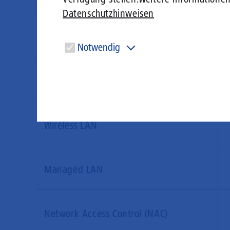
Datenschutzhinweisen
Hochverfügbarkeit
Notwendig
Diese Cookies sind für den Betrieb der Seite unbedingt
notwendig und ermöglichen beispielsweise
Wireless WAN
sicherheitsrelevante Funktionalitäten.
Wireless LAN
Managed LAN
Network Access Control (NAC)