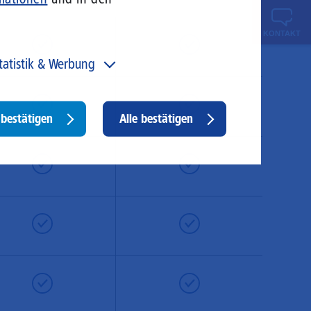
KONTAKT
tatistik & Werbung
 unser Angebot und unsere Webseite weiter zu
rbessern, erfassen wir anonymisierte Daten für Statistiken
d Analysen. Mithilfe dieser Cookies können wir
Withdraw
bestätigen
Alle bestätigen
ispielsweise die Besucherzahlen und den Effekt
consent
stimmter Seiten unseres Web-Auftritts ermitteln und
sere Inhalte optimieren. Hier kommen z. B. Cookies von
ogle und LinkedIN zum Einsatz.