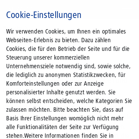
Direkt
zum
Cookie-Einstellungen
Inhalt
Suchbegriff
News-Blog
Wir verwenden Cookies, um Ihnen ein optimales
1&1 Contact-Center: Kundenservice rund um die Uhr auf allen
Webseiten-Erlebnis zu bieten. Dazu zählen
Kanälen
Cookies, die für den Betrieb der Seite und für die
Steuerung unserer kommerziellen
Unternehmensziele notwendig sind, sowie solche,
07.04.2022
von Miriam Goronzy
die lediglich zu anonymen Statistikzwecken, für
1&1 Contact-Center: Kundenservice rund
Komforteinstellungen oder zur Anzeige
um die Uhr auf allen Kanälen
personalisierter Inhalte genutzt werden. Sie
können selbst entscheiden, welche Kategorien Sie
Was macht Kundinnen und Kunden eigentlich
zulassen möchten. Bitte beachten Sie, dass auf
glücklich? Liegt doch auf der Hand: hervorragende
Basis Ihrer Einstellungen womöglich nicht mehr
und passgenaue Produkte und Dienstleistungen.
alle Funktionalitäten der Seite zur Verfügung
Doch es gibt weitere entscheidende Faktoren, die
stehen.
Weitere Informationen finden Sie in