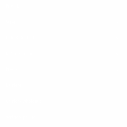
Footer
Produkte
Menu
Services
Hilfe & Kontakt
Unternehmen
Presse
Karriere
Carrier / Wholesale
Vertriebspartner