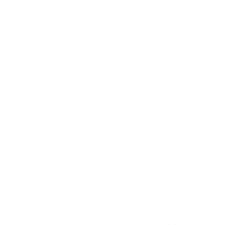
Aufträge können verlorengehen.
Die einfache Lösung für zeitgemäßen Service:
1&1 Contact-Center
1&1 Versatel hat nun eine cloudgebundene Multi-
Service-Lösung entwickelt, die problemlos innerhalb
eines Tages eingerichtet ist – das 1&1 Contact-
Center. Die Software lenkt Kundenanfragen ohne
Umwege zu den richtigen Ansprechpersonen: Voll
automatisiert bewertet das 1&1 Contact-Center
mithilfe künstlicher Intelligenz Kundenanfragen und
ordnet sie über interne und externe Systeme hinweg
zu. Gleichzeitig bündelt es die gesamte
Kommunikation in einem System und stellt den
zuständigen Expertinnen und Experten alle