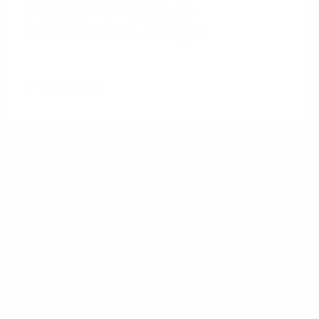
Glasfaser im Gebäude
zukunftssicher verlegen
Weiterlesen
1&1 SD-WAN