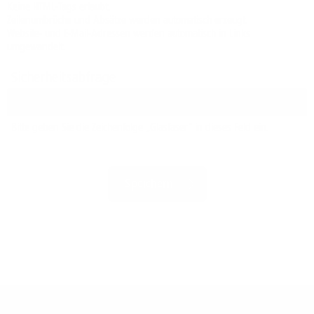
Keine HTML-Tags erlaubt.
Zeilenumbrüche und Absätze werden automatisch erzeugt.
Website- und E-Mail-Adressen werden automatisch in Links
umgewandelt.
Sicherheitsabfrage
Bitte geben Sie die Zeichenfolge „Glasfaser“ in dieses Feld ein.