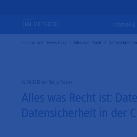
Direkt
zum
Inhalt
Suc
Internet & 
Sie sind hier:
News-Blog
Alles was Recht ist: Datenschutz un
Internet & Telefonie
Vernetzung &
Lösungen & Services
Gl
Ve
Cl
Sicherheit
Ho
Maßgeschneiderte und glasfaserschnelle
State-of-the-Art-Lösungen für einen
Kommunikationslösungen für Ihr Business.
modernen und erstklassigen digitalen
Mi
02.04.2012
von Sonja Tröster
Performante Konnektivitätsprodukte und
Auftritt.
effektive Cyber-Security für eine souveräne
Alles was Recht ist: Da
Ho
Bu
IT-Infrastruktur.
Ha
Datensicherheit in der 