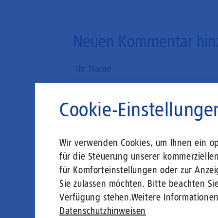
Neuen Kommentar hin
Ihr Name
Cookie-Einstellunge
E-Mail
Wir verwenden Cookies, um Ihnen ein opt
Kommentar
für die Steuerung unserer kommerzielle
für Komforteinstellungen oder zur Anzei
Sie zulassen möchten. Bitte beachten Sie
Verfügung stehen.
Weitere Informatione
Datenschutzhinweisen