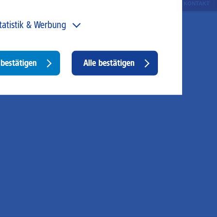
KONTAKT
tatistik & Werbung
 unser Angebot und unsere Webseite weiter zu
rbessern, erfassen wir anonymisierte Daten für Statistiken
d Analysen. Mithilfe dieser Cookies können wir
Withdraw
bestätigen
Alle bestätigen
ispielsweise die Besucherzahlen und den Effekt
consent
stimmter Seiten unseres Web-Auftritts ermitteln und
sere Inhalte optimieren. Hier kommen z. B. Cookies von
ogle und LinkedIN zum Einsatz.