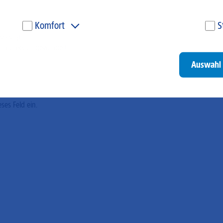
Komfort
S
erzeugt.
Diese Cookies werden genutzt, um Ihnen personalisierte
Um
 in Links umgewandelt.
Inhalte, passend zu Ihren Interessen anzuzeigen. Somit
ve
können wir Ihnen Angebote präsentieren, die für Sie
un
Auswahl 
besonders relevant sind. Diese Cookies sind z. B. notwendig,
be
um unsere Videos, die wir von Youtube einbinden,
be
wiedergeben zu können.
un
Go
eses Feld ein.